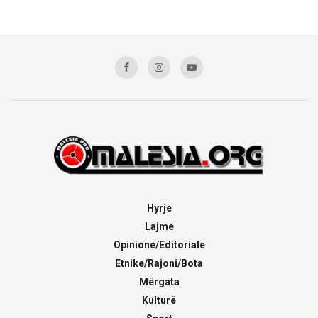
Hyrje
Lajme
Opinione/Editoriale
Etnike/Rajoni/Bota
Mërgata
Kulturë