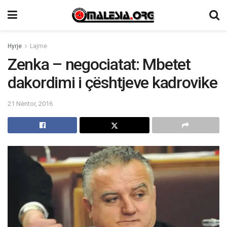
Hyrje
Lajme
Zenka – negociatat: Mbetet
dakordimi i çështjeve kadrovike
21 Nëntor, 2016