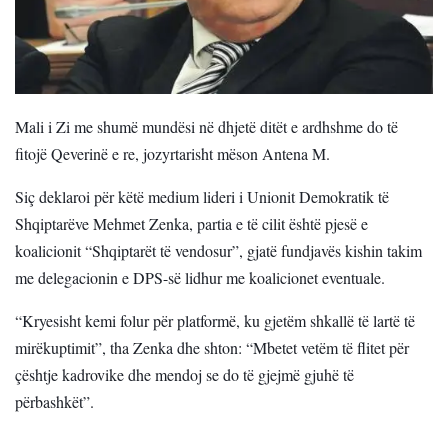
Mali i Zi me shumë mundësi në dhjetë ditët e ardhshme do të
fitojë Qeverinë e re, jozyrtarisht mëson Antena M.
Siç deklaroi për këtë medium lideri i Unionit Demokratik të
Shqiptarëve Mehmet Zenka, partia e të cilit është pjesë e
koalicionit “Shqiptarët të vendosur”, gjatë fundjavës kishin takim
me delegacionin e DPS-së lidhur me koalicionet eventuale.
“
Kryesisht kemi folur për platformë, ku gjetëm shkallë të lartë të
mirëkuptimit”, tha Zenka dhe shton: “Mbetet vetëm të flitet për
çështje kadrovike dhe mendoj se do të gjejmë gjuhë të
përbashkët”.