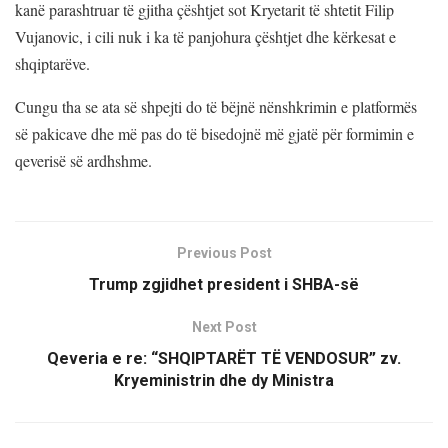
kanë parashtruar të gjitha çështjet sot Kryetarit të shtetit Filip
Vujanovic, i cili nuk i ka të panjohura çështjet dhe kërkesat e
shqiptarëve.
Cungu tha se ata së shpejti do të bëjnë nënshkrimin e platformës
së pakicave dhe më pas do të bisedojnë më gjatë për formimin e
qeverisë së ardhshme.
Previous Post
Trump zgjidhet president i SHBA-së
Next Post
Qeveria e re: “SHQIPTARËT TË VENDOSUR” zv.
Kryeministrin dhe dy Ministra