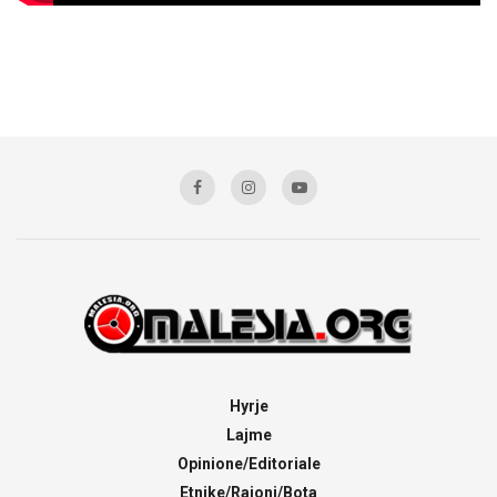
Hyrje
Lajme
Opinione/Editoriale
Etnike/Rajoni/Bota