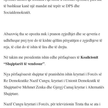
të bashkuar kanë një mandat më tepër se DPS dhe
Socialdemokratët.
Abazoviq tha se opozita nuk i pranon zgjedhjet dhe se qeveria e
udhëhequr prej tyre do të kishte qëllim përgatitjen e zgjedhjeve të
reja, të cilat do të ishin të lira dhe të drejta.
Koalicionit
Në takim me presidentin ishin edhe përfaqësues të
“Shqiptarët të vendosur”
.
Nga përfaqësuesit shqiptar të pranishëm ishin kryetari i Forcës së
Re Demokratike Nazif Cungu, kryetari i Unionit Demokratik të
Shqiptarëve Mehmet Zenka dhe Gjergj Camaj kryetar i Alternatiës
Shqiptare.
Nazif Cungu kryetari i Forcës, për televizionin Teuta tha se ata i