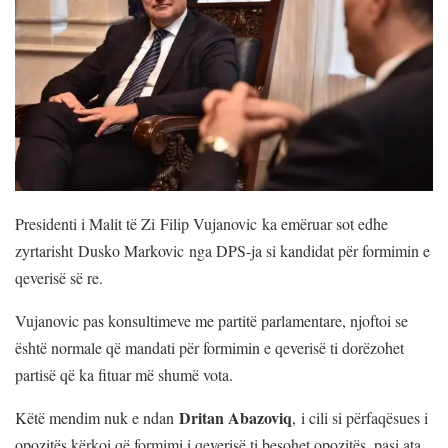
Presidenti i Malit të Zi Filip Vujanovic ka emëruar sot edhe
zyrtarisht Dusko Markovic nga DPS-ja si kandidat për formimin e
qeverisë së re.
Vujanovic pas konsultimeve me partitë parlamentare, njoftoi se
është normale që mandati për formimin e qeverisë ti dorëzohet
partisë që ka fituar më shumë vota.
Dritan Abazoviq
Këtë mendim nuk e ndan
, i cili si përfaqësues i
opozitës kërkoi që formimi i qeverisë ti besohet opozitës, pasi ata