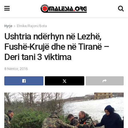
Hyrje
Etnike/Rajoni/Bota
Ushtria ndërhyn në Lezhë,
Fushë-Krujë dhe në Tiranë –
Deri tani 3 viktima
8 Nëntor, 2016