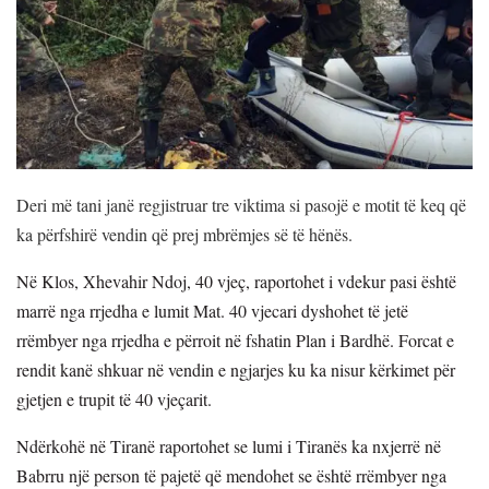
Deri më tani janë regjistruar tre viktima si pasojë e motit të keq që
ka përfshirë vendin që prej mbrëmjes së të hënës.
Në Klos, Xhevahir Ndoj, 40 vjeç, raportohet i vdekur pasi është
marrë nga rrjedha e lumit Mat. 40 vjecari dyshohet të jetë
rrëmbyer nga rrjedha e përroit në fshatin Plan i Bardhë. Forcat e
rendit kanë shkuar në vendin e ngjarjes ku ka nisur kërkimet për
gjetjen e trupit të 40 vjeçarit.
Ndërkohë në Tiranë raportohet se lumi i Tiranës ka nxjerrë në
Babrru një person të pajetë që mendohet se është rrëmbyer nga