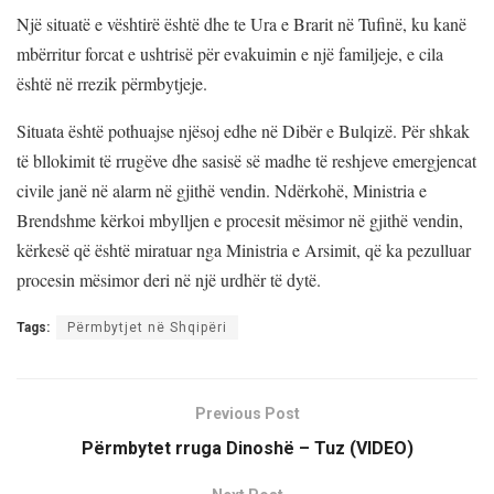
Një situatë e vështirë është dhe te Ura e Brarit në Tufinë, ku kanë
mbërritur forcat e ushtrisë për evakuimin e një familjeje, e cila
është në rrezik përmbytjeje.
Situata është pothuajse njësoj edhe në Dibër e Bulqizë. Për shkak
të bllokimit të rrugëve dhe sasisë së madhe të reshjeve emergjencat
civile janë në alarm në gjithë vendin. Ndërkohë, Ministria e
Brendshme kërkoi mbylljen e procesit mësimor në gjithë vendin,
kërkesë që është miratuar nga Ministria e Arsimit, që ka pezulluar
procesin mësimor deri në një urdhër të dytë.
Tags:
Përmbytjet në Shqipëri
Previous Post
Përmbytet rruga Dinoshë – Tuz (VIDEO)