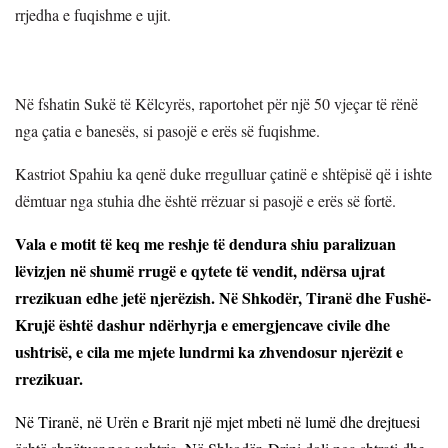
rrjedha e fuqishme e ujit.
Në fshatin Sukë të Këlcyrës, raportohet për një 50 vjeçar të rënë
nga çatia e banesës, si pasojë e erës së fuqishme.
Kastriot Spahiu ka qenë duke rregulluar çatinë e shtëpisë që i ishte
dëmtuar nga stuhia dhe është rrëzuar si pasojë e erës së fortë.
Vala e motit të keq me reshje të dendura shiu paralizuan
lëvizjen në shumë rrugë e qytete të vendit, ndërsa ujrat
rrezikuan edhe jetë njerëzish. Në Shkodër, Tiranë dhe Fushë-
Krujë është dashur ndërhyrja e emergjencave civile dhe
ushtrisë, e cila me mjete lundrmi ka zhvendosur njerëzit e
rrezikuar.
Në Tiranë, në Urën e Brarit një mjet mbeti në lumë dhe drejtuesi