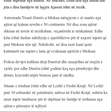
është shpëtuar nga ushtria. Në Shkodër, Drini doli nga shtrati dhe
jeta e disa familjeve në lagjen Ajasem ishte në rrezik.
Autostrada Tiranë-Durrës u bllokua mëngjesin e së martës nga
ujërat që kaluan nivelin e 50 centimetra. Në disa zona ujërat
shkuan në nivele të rrezikshme, veçanërisht te nënkalimet. Edhe
këtu është dashur ndërhyrja e zjarrëfikësve për të nxjerrë mjetet që
janë bllokuar nën ujë. Ndërkohë, në disa raste kanë qenë
kalimtarët me mjetet e larta që evakuuan njerëzit e bllokuar.
Policia devijoi trafikun drejt Durrësit dhe anasjelltas në rrugën e
vjetër, por edhe Durrësi është goditur keq nga përmbytjet dhe
dëmet, kryesisht nëpër biznese janë të mëdha.
Situate e rënduar është edhe në Lezhë e Fushë-Krujë. Në Lezhë
janë 30 ushtarakë në gatishmëri, ndërsa në Fushë-Krujë, ushtria ka
nisur mjete lundruese për të shpëtuar tre familje të rrethuara nga
ujërat e përrenjve të tejfryrë.