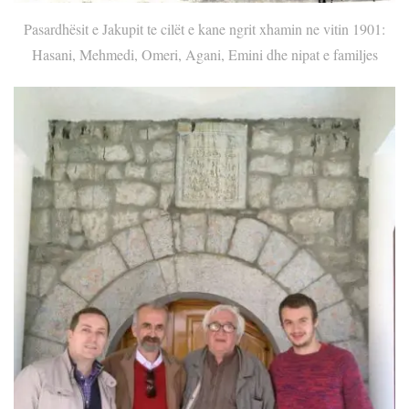
Pasardhësit e Jakupit te cilët e kane ngrit xhamin ne vitin 1901:
Hasani, Mehmedi, Omeri, Agani, Emini dhe nipat e familjes