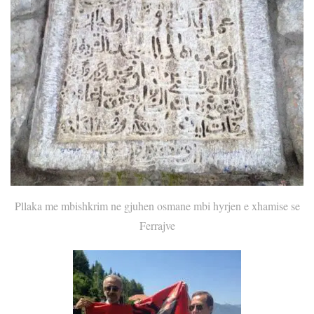
Pllaka me mbishkrim ne gjuhen osmane mbi hyrjen e xhamise se
Ferrajve