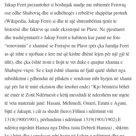
Jakup Ferri prezantohet si boshnjak madje me mbiemër Feroviq
ose edhe Shaboviq dhe si udhëheqës i rebelëve shqipëtar proturk
(Wikipedia, Jakup Ferri) si dhe të një shtrembërimi tjetër te
historisë dhe fakteve qe ende ekzistojnë ne Plave. Ne pjesëtaret
dhe trashëgimtarët e Jakup Ferrit u habitem kur pamë ne foto
“renovimin” e xhamisë se Ferrajve ne Plave (për çka familja Ferri
as që ishte e njoftuar e lere më që kishte dhënë lejen për një gjë të
tillë), dhe çka është ironi e llojit te vet duke e quajtur xhamia e
Shabajve-viqve. Se e kujt është xhamia në fjalë qartë shihet nga
mbishkrimi i gdhendur në pllakën e vendosur mbi hyrjen në xhami
(që për fat të mirë ekziston dhe lexohet ende) “Kjo bëmirësi bëhët
në emër të Zotit.Ndërtuesit e këtij mesxhidi të ndershëm me mjete
të veta materiale janë: Hasani, Mehmedi, Omeri, Emini e Agani,
bijtë e Jakupit, i cili ra shedit (hero).Fillimi i ndërtimit viti
1318(1900/1901), përfundimi i ndërtimit 1319(1901/1902).E
ndërtoj mjeshtri Hamza nga Dibra (usta Debreli Hamza) , shkrim
ky i bërë dhe i vendosur mbi hyrje në kohen e ndërtimit dhe ne