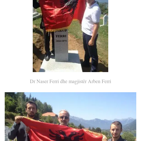
Dr Naser Ferri dhe magjistër Arben Ferri