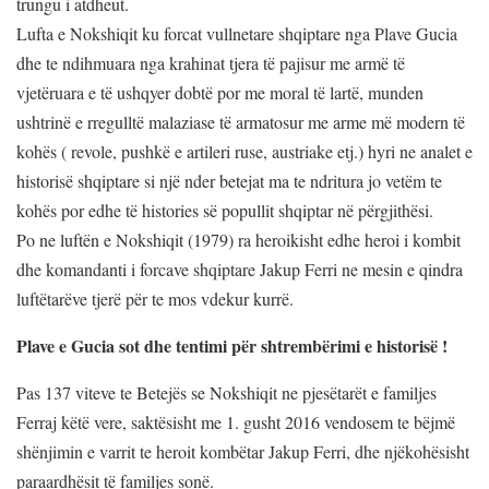
trungu i atdheut.
Lufta e Nokshiqit ku forcat vullnetare shqiptare nga Plave Gucia
dhe te ndihmuara nga krahinat tjera të pajisur me armë të
vjetëruara e të ushqyer dobtë por me moral të lartë, munden
ushtrinë e rregulltë malaziase të armatosur me arme më modern të
kohës ( revole, pushkë e artileri ruse, austriake etj.) hyri ne analet e
historisë shqiptare si një nder betejat ma te ndritura jo vetëm te
kohës por edhe të histories së popullit shqiptar në përgjithësi.
Po ne luftën e Nokshiqit (1979) ra heroikisht edhe heroi i kombit
dhe komandanti i forcave shqiptare Jakup Ferri ne mesin e qindra
luftëtarëve tjerë për te mos vdekur kurrë.
Plave e Gucia sot dhe tentimi për shtrembërimi e historisë !
Pas 137 viteve te Betejës se Nokshiqit ne pjesëtarët e familjes
Ferraj këtë vere, saktësisht me 1. gusht 2016 vendosem te bëjmë
shënjimin e varrit te heroit kombëtar Jakup Ferri, dhe njëkohësisht
paraardhësit të familjes sonë.