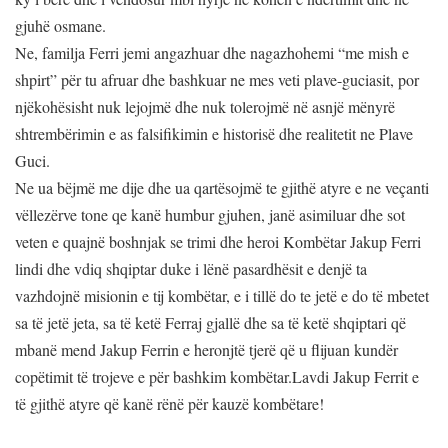
gjuhë osmane.
Ne, familja Ferri jemi angazhuar dhe nagazhohemi “me mish e
shpirt” për tu afruar dhe bashkuar ne mes veti plave-guciasit, por
njëkohësisht nuk lejojmë dhe nuk tolerojmë në asnjë mënyrë
shtrembërimin e as falsifikimin e historisë dhe realitetit ne Plave
Guci.
Ne ua bëjmë me dije dhe ua qartësojmë te gjithë atyre e ne veçanti
vëllezërve tone qe kanë humbur gjuhen, janë asimiluar dhe sot
veten e quajnë boshnjak se trimi dhe heroi Kombëtar Jakup Ferri
lindi dhe vdiq shqiptar duke i lënë pasardhësit e denjë ta
vazhdojnë misionin e tij kombëtar, e i tillë do te jetë e do të mbetet
sa të jetë jeta, sa të ketë Ferraj gjallë dhe sa të ketë shqiptari që
mbanë mend Jakup Ferrin e heronjtë tjerë që u flijuan kundër
copëtimit të trojeve e për bashkim kombëtar.Lavdi Jakup Ferrit e
të gjithë atyre që kanë rënë për kauzë kombëtare!