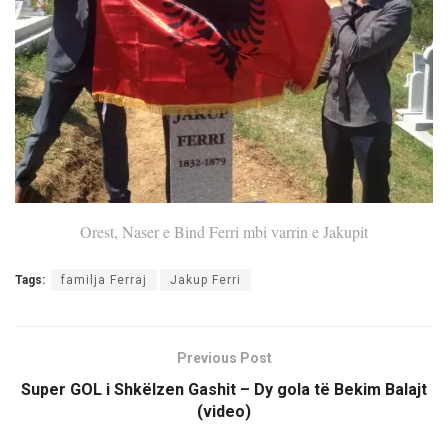
Orest, Naser e Bind Ferri mbi varrin e Jakupit
Tags:
familja Ferraj
Jakup Ferri
Previous Post
Super GOL i Shkëlzen Gashit – Dy gola të Bekim Balajt
(video)