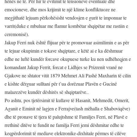
hënës ne të. Për hir te evitimit te tensioneve eventuale dhe
emocioneve, dhe mos krijimit te një klime konfliktuoze ne
megjithatë lejuam përkohësisht vendosjen e gurit te imponuar te
varrit(duke e mbuluar me flamur kombëtar shqipëtar me rastiin e
ceremonisë).
Jakup Ferri nuk është flijuar për te promovuar asimilimin e as për
te lejuar okupimin e tokave shqiptare, e këtë ai e ka dëshmuar
edhe ne luftë kundër forcave okupuese turke ku nen udhëheqjen e
komandant Jakup Ferrit, forcat e Lidhjes se Prizrenit vranë ne
Gjakove ne shtator vitit 1879 Mehmet Ali Pashë Maxharin të cilin
e kishte dërguar sulltani për t’ua dorëzuar Plavën e Gucinë
malazezëve kundër dëshirës së shqiptarëve..
Po ashtu, pos tjetërsimit të kullave të Hasanit, Mehmedit, Omerit,
Aganit e Eminit në lagjen e Ferrajve(tash mëhalla e Shaboviqëve)
dhe të pronave të tjera të palujtshme të Familjes Ferri, në Plavë e
rrethinë ditëve te fundit ne familja Ferri jemi dëshmitar edhe te
keqpërdorimit të mediave elektronike-dixhitale përmes të cilëve