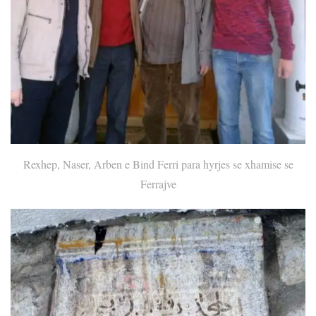
Rexhep, Naser, Arben e Bind Ferri para hyrjes se xhamise se
Ferrajve