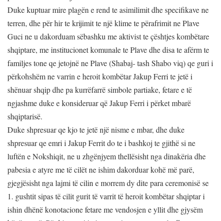
Duke kuptuar mire plagën e rend te asimilimit dhe specifikave ne
terren, dhe për hir te krijimit te një klime te përafrimit ne Plave
Guci ne u dakorduam sëbashku me aktivist te çështjes kombëtare
shqiptare, me institucionet komunale te Plave dhe disa te afërm te
familjes tone qe jetojnë ne Plave (Shabaj- tash Shabo viq) qe guri i
përkohshëm ne varrin e heroit kombëtar Jakup Ferri te jetë i
shënuar shqip dhe pa kurrëfarrë simbole partiake, fetare e të
ngjashme duke e konsideruar që Jakup Ferri i përket mbarë
shqiptarisë.
Duke shpresuar qe kjo te jetë një nisme e mbar, dhe duke
shpresuar qe emri i Jakup Ferrit do te i bashkoj te gjithë si ne
luftën e Nokshiqit, ne u zhgënjyem thellësisht nga dinakëria dhe
pabesia e atyre me të cilët ne ishim dakorduar kohë më parë,
gjegjësisht nga lajmi të cilin e morrem dy dite para ceremonisë se
1. gushtit sipas të cilit gurit të varrit të heroit kombëtar shqiptar i
ishin dhënë konotacione fetare me vendosjen e yllit dhe gjysëm