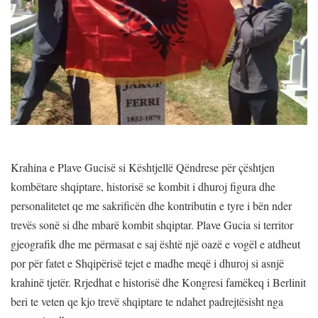
Krahina e Plave Gucisë si Kështjellë Qëndrese për çështjen
kombëtare shqiptare, historisë se kombit i dhuroj figura dhe
personalitetet qe me sakrificën dhe kontributin e tyre i bën nder
trevës sonë si dhe mbarë kombit shqiptar. Plave Gucia si territor
gjeografik dhe me përmasat e saj është një oazë e vogël e atdheut
por për fatet e Shqipërisë tejet e madhe meqë i dhuroj si asnjë
krahinë tjetër. Rrjedhat e historisë dhe Kongresi famëkeq i Berlinit
beri te veten qe kjo trevë shqiptare te ndahet padrejtësisht nga