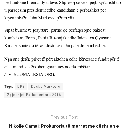
përfundojnë brenda dy ditëve. Shpresoj se së shpejti zyrtarisht do
ti paraqesim presidentit edhe kandidatin e përbashkët për
kryeministër ,” tha Markovic për media.
Sipas burimeve jozyrtare, partitë që përfaqësojnë pakicat
kombëtare, Forca, Partia Boshnjake dhe Iniciativa Qytetare
Kroate, sonte do të vendosin se cilën palë do të mbështesin.
Nga ana tjetër, pritet të përcaktohen edhe kërkesat e fundit për të
cilat mund të kërkohen garantues ndërkombëtar.
/TVTeuta/MALESIA.ORG/
Tags:
DPS
Dusko Markovic
Zgjedhjet Parlamentare 2016
Previous Post
Nikollë Camaj: Prokuroria të merret me çështjen e