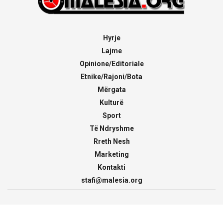
Hyrje
Lajme
Opinione/Editoriale
Etnike/Rajoni/Bota
Mërgata
Kulturë
Sport
Të Ndryshme
Rreth Nesh
Marketing
Kontakti
stafi@malesia.org
© 2000 - 2026
malesia.org