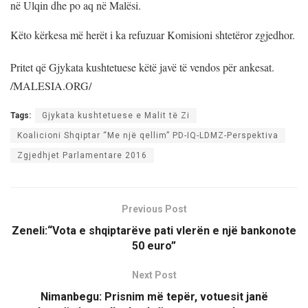
në Ulqin dhe po aq në Malësi.
Këto kërkesa më herët i ka refuzuar Komisioni shtetëror zgjedhor.
Pritet që Gjykata kushtetuese këtë javë të vendos për ankesat.
/MALESIA.ORG/
Tags:
Gjykata kushtetuese e Malit të Zi
Koalicioni Shqiptar “Me një qellim” PD-IQ-LDMZ-Perspektiva
Zgjedhjet Parlamentare 2016
Previous Post
Zeneli:“Vota e shqiptarëve pati vlerën e një bankonote
50 euro”
Next Post
Nimanbegu: Prisnim më tepër, votuesit janë