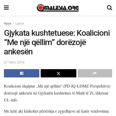
Hyrje
Lajme
Gjykata kushtetuese: Koalicioni
“Me një qëllim” dorëzojë
ankesën
27 Tetor, 2016
Koalicioni shqiptar „Me një qëllim“ (PD-IQ-LDMZ-Perspektiva)
dorëzojë ankesën në Gjykatën kushtetues të Malit të Zi, shkruan
UL-info.
Me këtë akt kërkohet përsëritja e zgjedhjeve në katër vendvotime