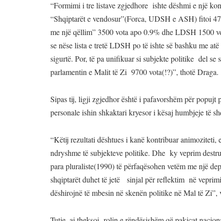
“Formimi i tre listave zgjedhore ishte dëshmi e një konst
“Shqiptarët e vendosur”(Forca, UDSH e ASH) fitoi 470
me një qëllim” 3500 vota apo 0.9% dhe LDSH 1500 vo
se nëse lista e tretë LDSH po të ishte së bashku me atë
sigurtë. Por, të pa unifikuar si subjekte politike del se
parlamentin e Malit të Zi 9700 vota(!?)”, thotë Draga.
Sipas tij, ligji zgjedhor është i pafavorshëm për popujt 
personale ishin shkaktari kryesor i kësaj humbjeje të sh
“Këtij rezultati dështues i kanë kontribuar animoziteti,
ndryshme të subjekteve politike. Dhe ky veprim destrukt
para pluraliste(1990) të përfaqësohen vetëm me një depu
shqiptarët duhet të jetë sinjal për reflektim në veprim
dëshirojnë të mbesin në skenën politike në Mal të Zi”,
Tutje, ai theksoi rolin e rëndësishëm që pakicat nacion