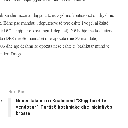
 nuk ka shumicën andaj janë të nevojshme koalicionet e ndryshme
. Edhe pse mandati i deputeteve të tyre është i vogël ai është
kë 2, shqiptar e kroat nga 1 deputet). Në lidhje me koalicionet
zita (DPS me 36 mandate) dhe opozita (me 39 mandate).
2006 dhe një dëshmi se opozita nëse është e bashkuar mund të
fundon Draga.
Next Post
ër
Nesër takim i ri i Koalicionit “Shqiptarët të
vendosur“, Partisë boshnjake dhe Iniciativës
kroate