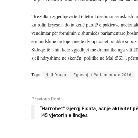
“Rezultati zgjedhjeve të 16 tetorit dëshmoi se askush
ku rolin kryesor do ta kenë partitë e pakicave nacionale
vendimtar për formimin e shumicës parlamentare(boshnja
e mundshme në lojë janë të dy opcionet politike si po
Sidoqoftë ishin këto zgjedhjet me dramatike nga viti 
sjell ndryshime ne skenën politike në Mal të Zi”, për
Tags:
Nail Draga
Zgjedhjet Parlamentare 2016
Previous Post
“Harrohet” Gjergj Fishta, asnjë aktivitet p
145 vjetorin e lindjes