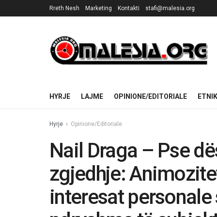
Rreth Nesh
Marketing
Kontakti
stafi@malesia.org
HYRJE
LAJME
OPINIONE/EDITORIALE
ETNI
Hyrje
Opinione/Editoriale
Nail Draga – Pse dë
zgjedhje: Animozite
interesat personale 