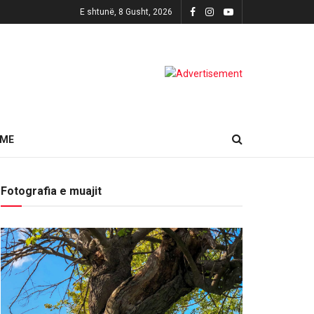
E shtunë, 8 Gusht, 2026
HME
Fotografia e muajit