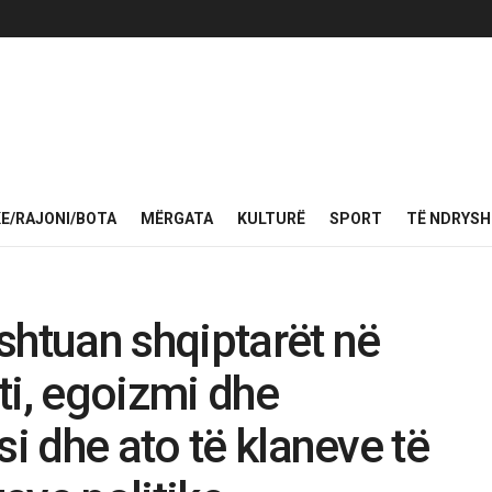
KE/RAJONI/BOTA
MËRGATA
KULTURË
SPORT
TË NDRYS
shtuan shqiptarët në
ti, egoizmi dhe
si dhe ato të klaneve të