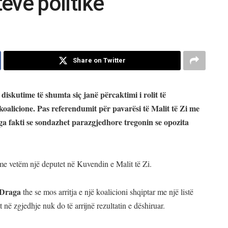
eve politike
Share on Twitter
iskutime të shumta siç janë përcaktimi i rolit të
oalicione. Pas referendumit për pavarësi të Malit të Zi me
ga fakti se sondazhet parazgjedhore tregonin se opozita
 me vetëm një deputet në Kuvendin e Malit të Zi.
 Draga
the se mos arritja e një koalicioni shqiptar me një listë
 në zgjedhje nuk do të arrijnë rezultatin e dëshiruar.