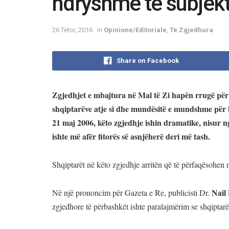
ndryshme të subjekt
26 Tetor, 2016
in
Opinione/Editoriale
,
Të Zgjedhura
Share on Facebook
Zgjedhjet e mbajtura në Mal të Zi hapën rrugë për d
shqiptarëve atje si dhe mundësitë e mundshme për k
21 maj 2006, këto zgjedhje ishin dramatike, nisur n
ishte më afër fitorës së asnjëherë deri më tash.
Shqiptarët në këto zgjedhje arritën që të përfaqësohen
Nail
Në një prononcim për Gazeta e Re, publicisti Dr.
zgjedhore të përbashkët ishte paralajmërim se shqiptarët