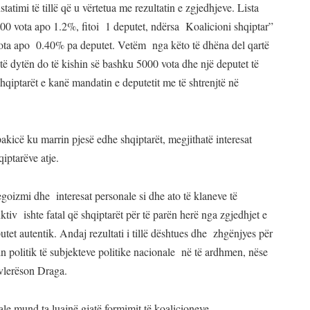
atimi të tillë që u vërtetua me rezultatin e zgjedhjeve. Lista
0 vota apo 1.2%, fitoi 1 deputet, ndërsa Koalicioni shqiptar”
ta apo 0.40% pa deputet. Vetëm nga këto të dhëna del qartë
 të dytën do të kishin së bashku 5000 vota dhe një deputet të
 shqiptarët e kanë mandatin e deputetit me të shtrenjtë në
pakicë ku marrin pjesë edhe shqiptarët, megjithatë interesat
qiptarëve atje.
 egoizmi dhe interesat personale si dhe ato të klaneve të
iv ishte fatal që shqiptarët për të parën herë nga zgjedhjet e
tet autentik. Andaj rezultati i tillë dështues dhe zhgënjyes për
in politik të subjekteve politike nacionale në të ardhmen, nëse
 vlerëson Draga.
ale mund ta luajnë gjatë formimit të koalicioneve.