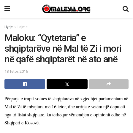
Hyrje
Lajme
Maloku: “Qytetaria” e
shqiptarëve në Mal të Zi i mori
në qafë shqiptarët në ato anë
18 Tetor, 2016
Përçarja e trupit votues të shqiptarëve në zgjedhjet parlamentare në
Mal të Zi të mbajtura më 16 tetor, dhe arritja e vetëm një deputeti
nga tri listat shqiptare, ka tërhequr vëmendjen e opinionit edhe në
Shqipëri e Kosovë.