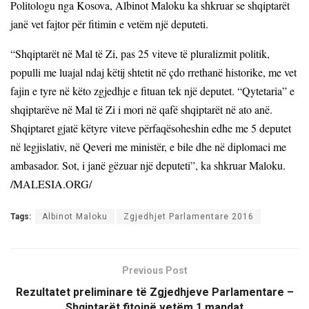
Politologu nga Kosova, Albinot Maloku ka shkruar se shqiptarët
janë vet fajtor për fitimin e vetëm një deputeti.
“Shqiptarët në Mal të Zi, pas 25 viteve të pluralizmit politik,
populli me luajal ndaj këtij shtetit në çdo rrethanë historike, me vet
fajin e tyre në këto zgjedhje e fituan tek një deputet. “Qytetaria” e
shqiptarëve në Mal të Zi i mori në qafë shqiptarët në ato anë.
Shqiptaret gjatë këtyre viteve përfaqësoheshin edhe me 5 deputet
në legjislativ, në Qeveri me ministër, e bile dhe në diplomaci me
ambasador. Sot, i janë gëzuar një deputeti”,
ka shkruar Maloku.
/MALESIA.ORG/
Tags:
Albinot Maloku
Zgjedhjet Parlamentare 2016
Previous Post
Rezultatet preliminare të Zgjedhjeve Parlamentare –
Shqiptarët fitojnë vetëm 1 mandat