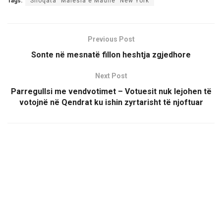
Tags:
Shoqata "Malësia e Madhe" New York
Previous Post
Sonte në mesnatë fillon heshtja zgjedhore
Next Post
Parregullsi me vendvotimet – Votuesit nuk lejohen të
votojnë në Qendrat ku ishin zyrtarisht të njoftuar