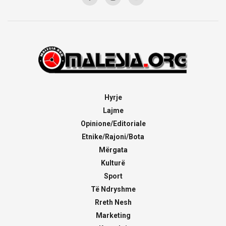
Hyrje
Lajme
Opinione/Editoriale
Etnike/Rajoni/Bota
Mërgata
Kulturë
Sport
Të Ndryshme
Rreth Nesh
Marketing