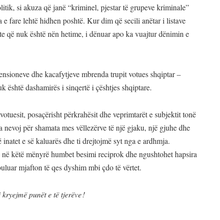
itik, si akuza që janë “kriminel, pjestar të grupeve kriminale”
e fare lehtë hidhen poshtë. Kur dim që secili anëtar i listave
te që nuk është nën hetime, i dënuar apo ka vuajtur dënimin e
së tensioneve dhe kacafytjeve mbrenda trupit votues shqiptar –
k është dashamirës i sinqertë i çështjes shqiptare.
tuesit, posaçërisht përkrahësit dhe veprimtarët e subjektit tonë
 nevoj për shamata mes vëllezërve të një gjaku, një gjuhe dhe
më inatet e së kaluarës dhe ti drejtojmë syt nga e ardhmja.
e në këtë mënyrë humbet besimi reciprok dhe ngushtohet hapsira
luar mjafton të qes dyshim mbi çdo të vërtet.
kryejmë punët e të tjerëve !