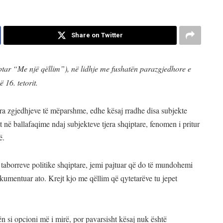
Share on Twitter
iptar “Me një qëllim”), në lidhje me fushatën parazgjedhore e
 16. tetorit.
ra zgjedhjeve të mëparshme, edhe kësaj rradhe disa subjekte
 në ballafaqime ndaj subjekteve tjera shqiptare, fenomen i pritur
ë.
taborreve politike shqiptare, jemi pajtuar që do të mundohemi
kumentuar ato. Krejt kjo me qëllim që qytetarëve tu jepet
n si opcioni më i mirë, por pavarsisht kësaj nuk është