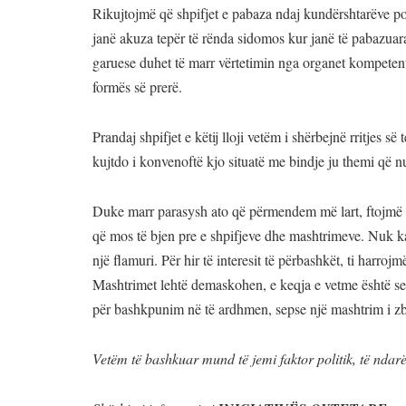
Rikujtojmë që shpifjet e pabaza ndaj kundërshtarëve pol
janë akuza tepër të rënda sidomos kur janë të pabazuara 
garuese duhet të marr vërtetimin nga organet kompeten
formës së prerë.
Prandaj shpifjet e këtij lloji vetëm i shërbejnë rritjes 
kujtdo i konvenoftë kjo situatë me bindje ju themi që nu
Duke marr parasysh ato që përmendem më lart, ftojmë vo
që mos të bjen pre e shpifjeve dhe mashtrimeve. Nuk ka
një flamuri. Për hir të interesit të përbashkët, ti harroj
Mashtrimet lehtë demaskohen, e keqja e vetme është s
për bashkpunim në të ardhmen, sepse një mashtrim i zbu
Vetëm të bashkuar mund të jemi faktor politik, të ndarë 