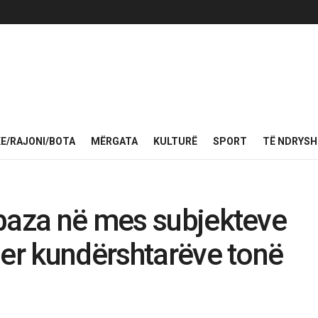
KE/RAJONI/BOTA
MËRGATA
KULTURË
SPORT
TË NDRYS
abaza në mes subjekteve
der kundërshtarëve tonë