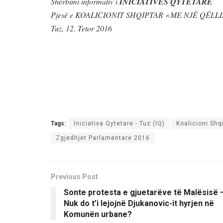
Shërbimi informativ i
INICIATIVËS QYTETARE
Pjesë e KOALICIONIT SHQIPTAR « ME NJË QËLLIM
Tuz,
12
. Tetor 2016
Tags:
Iniciativa Qytetare - Tuz (IQ)
Koalicioni Shq
Zgjedhjet Parlamentare 2016
Previous Post
Sonte protesta e gjuetarëve të Malësisë 
Nuk do t’i lejojnë Djukanovic-it hyrjen në
Komunën urbane?