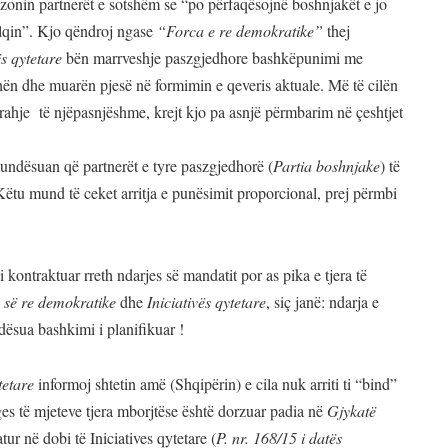
kuzonin partnerët e sotshëm se “po përfaqësojnë boshnjakët e jo
Ulqin”. Kjo qëndroj ngase
“Forca e re demokratike”
thej
ës qytetare
bën marrveshje paszgjedhore bashkëpunimi me
ën dhe muarën pjesë në formimin e qeveris aktuale. Më të cilën
rahje të njëpasnjëshme, krejt kjo pa asnjë përmbarim në çeshtjet
ndësuan që partnerët e tyre paszgjedhorë (
Parti
a
boshnjake
) të
Këtu mund të ceket arritja e punësimit proporcional, prej përmbi
 kontraktuar rreth ndarjes së mandatit por as pika e tjera të
 së re demokratike
dhe
Iniciativës qytetare
, siç janë: ndarja e
dësua bashkimi i planifikuar !
tetare
informoj shtetin amë (Shqipërin) e cila nuk arriti ti “bind”
ges të mjeteve tjera mborjtëse është dorzuar padia në
Gjykatë
tur në dobi të Iniciatives qytetare (
P. nr. 168/15 i datës