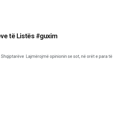
ve të Listës #guxim
 Shqiptarëve Lajmërojmë opinionin se sot, në orët e para të