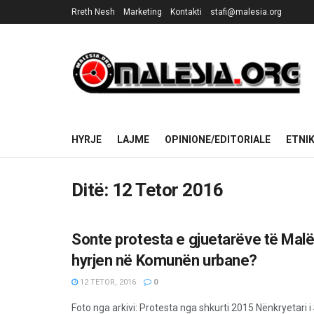
Rreth Nesh
Marketing
Kontakti
stafi@malesia.org
HYRJE
LAJME
OPINIONE/EDITORIALE
ETNI
Ditë:
12 Tetor 2016
Sonte protesta e gjuetarëve të Malës
LAJME
hyrjen në Komunën urbane?
12 TETOR, 2016
0
Foto nga arkivi: Protesta nga shkurti 2015 Nënkryetari 