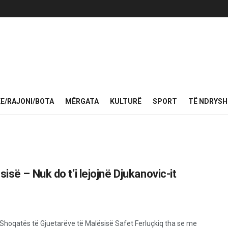
KE/RAJONI/BOTA
MËRGATA
KULTURË
SPORT
TË NDRYS
isë – Nuk do t’i lejojnë Djukanovic-it
i Shoqatës të Gjuetarëve të Malësisë Safet Ferluçkiq tha se me