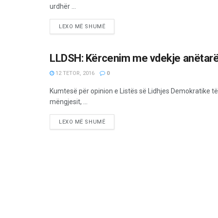
urdhër ...
LEXO MË SHUMË
LLDSH: Kërcenim me vdekje anëtarë
LAJME
12 TETOR, 2016
0
Kumtesë për opinion e Listës së Lidhjes Demokratike të
mëngjesit, ...
LEXO MË SHUMË