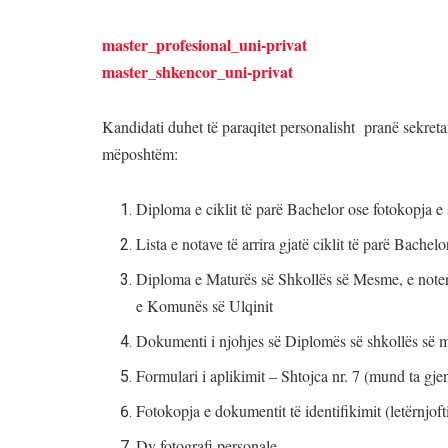
master_profesional_uni-privat
master_shkencor_uni-privat
Kandidati duhet të paraqitet personalisht pranë sekre
mëposhtëm:
Diploma e ciklit të parë Bachelor ose fotokopja e
Lista e notave të arrira gjatë ciklit të parë Bachel
Diploma e Maturës së Shkollës së Mesme, e noter
e Komunës së Ulqinit
Dokumenti i njohjes së Diplomës së shkollës së me
Formulari i aplikimit – Shtojca nr. 7 (mund ta gj
Fotokopja e dokumentit të identifikimit (letërnjof
Dy fotografi personale