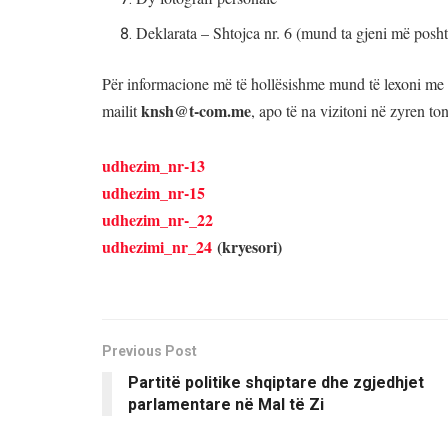
Deklarata – Shtojca nr. 6 (mund ta gjeni më posh
Për informacione më të hollësishme mund të lexoni me 
knsh@t-com.me
mailit
, apo të na vizitoni në zyren t
udhezim_nr-13
udhezim_nr-15
udhezim_nr-_22
udhezimi_nr_24
(kryesori)
Previous Post
Partitë politike shqiptare dhe zgjedhjet
parlamentare në Mal të Zi