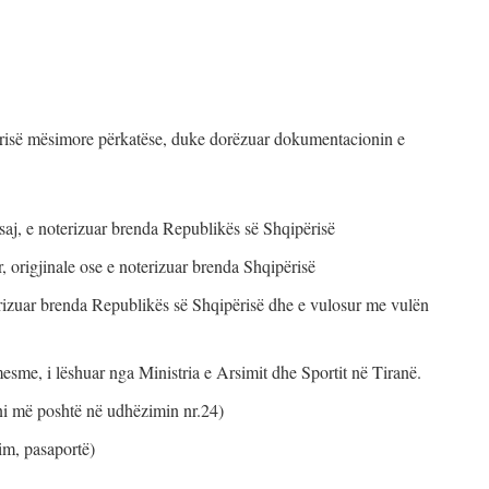
tarisë mësimore përkatëse, duke dorëzuar dokumentacionin e
 saj, e noterizuar brenda Republikës së Shqipërisë
or, origjinale ose e noterizuar brenda Shqipërisë
izuar brenda Republikës së Shqipërisë dhe e vulosur me vulën
sme, i lëshuar nga Ministria e Arsimit dhe Sportit në Tiranë.
eni më poshtë në udhëzimin nr.24)
tim, pasaportë)