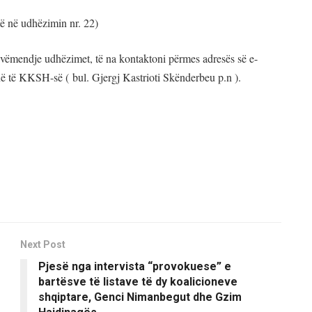
të në udhëzimin nr. 22)
vëmendje udhëzimet, të na kontaktoni përmes adresës së e-
onë të KKSH-së ( bul. Gjergj Kastrioti Skënderbeu p.n ).
Next Post
Pjesë nga intervista “provokuese” e
bartësve të listave të dy koalicioneve
shqiptare, Genci Nimanbegut dhe Gzim