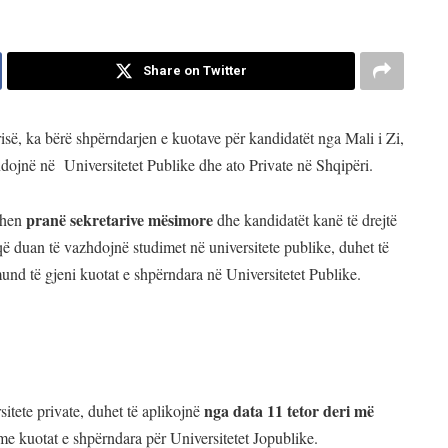
Share on Twitter
isë, ka bërë shpërndarjen e kuotave për kandidatët nga Mali i Zi,
dojnë në Universitetet Publike dhe ato Private në Shqipëri.
pranë sekretarive mësimore
bëhen
dhe kandidatët kanë të drejtë
ë duan të vazhdojnë studimet në universitete publike, duhet të
nd të gjeni kuotat e shpërndara në Universitetet Publike.
nga data 11 tetor deri më
itete private, duhet të aplikojnë
 kuotat e shpërndara për Universitetet Jopublike.