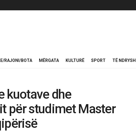
KE/RAJONI/BOTA
MËRGATA
KULTURË
SPORT
TË NDRYS
e kuotave dhe
it për studimet Master
ipërisë