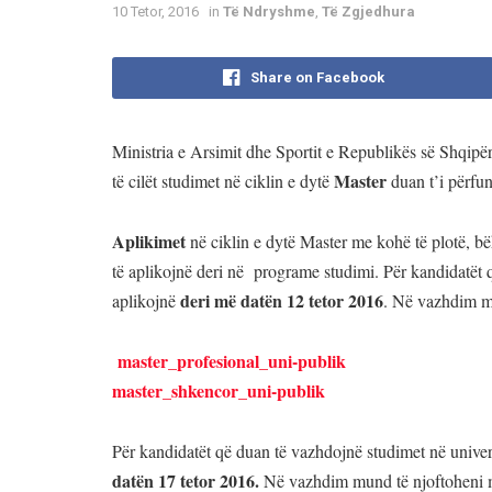
10 Tetor, 2016
in
Të Ndryshme
,
Të Zgjedhura
Share on Facebook
Ministria e Arsimit dhe Sportit e Republikës së Shqipër
Master
të cilët studimet në ciklin e dytë
duan t’i përfun
Aplikimet
në ciklin e dytë Master me kohë të plotë, 
të aplikojnë deri në programe studimi. Për kandidatët q
deri më datën 12 tetor 2016
aplikojnë
. Në vazhdim mu
master_profesional_uni-publik
master_shkencor_uni-publik
Për kandidatët që duan të vazhdojnë studimet në univers
datën 17 tetor 2016.
Në vazhdim mund të njoftoheni me