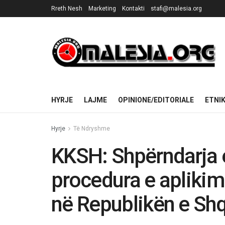
Rreth Nesh
Marketing
Kontakti
stafi@malesia.org
HYRJE
LAJME
OPINIONE/EDITORIALE
ETNI
Hyrje
Të Ndryshme
KKSH: Shpërndarja 
procedura e aplikim
në Republikën e Shq