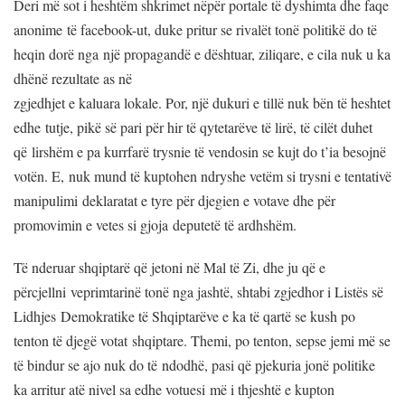
Deri më sot i heshtëm shkrimet nëpër portale të dyshimta dhe faqe
anonime të facebook-ut, duke pritur se rivalët tonë politikë do të
heqin dorë nga një propagandë e dështuar, ziliqare, e cila nuk u ka
dhënë rezultate as në
zgjedhjet e kaluara lokale. Por, një dukuri e tillë nuk bën të heshtet
edhe tutje, pikë së pari për hir të qytetarëve të lirë, të cilët duhet
që lirshëm e pa kurrfarë trysnie të vendosin se kujt do t’ia besojnë
votën. E, nuk mund të kuptohen ndryshe vetëm si trysni e tentativë
manipulimi deklaratat e tyre për djegien e votave dhe për
promovimin e vetes si gjoja deputetë të ardhshëm.
Të nderuar shqiptarë që jetoni në Mal të Zi, dhe ju që e
përcjellni veprimtarinë tonë nga jashtë, shtabi zgjedhor i Listës së
Lidhjes Demokratike të Shqiptarëve e ka të qartë se kush po
tenton të djegë votat shqiptare. Themi, po tenton, sepse jemi më se
të bindur se ajo nuk do të ndodhë, pasi që pjekuria jonë politike
ka arritur atë nivel sa edhe votuesi më i thjeshtë e kupton