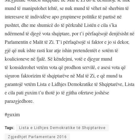
mund të manipulohet lehtë, se nuk mund të vëhet në sherbim të
interesave të individëve apo grupimeve politike të partisë në
pushtet, dhe me shumicë do të përkrahë Listën e cila s’ka
ndërmend të djegë vota shqiptare, por t’i përfaqësojë denjësisht në
Parlamentin e Malit të Zi. T’i përfaqësojë si faktor e jo si dekor,
gjë që nuk ishte rasti kur atje ishin pretendentët e sotëm të
koalicioneve në fjalë. Së këndejmi, votë e djegur mund
të konsiderohet vetëm vota që prodhon servilë, e asesi vota që
siguron faktorizim të shqiptarëve në Mal të Zi, e që mund ta
garantojë vetëm Lista e Lidhjes Demokratike të Shqiptarëve, Lista
e cila pati guxim t’u thotë jo të gjitha ofertave joshëse
parazgjedhore.
#guxim
Tags:
Lista e Lidhjes Demokratike të Shqiptarëve
Zgjedhjet Parlamentare 2016