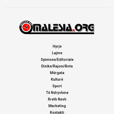
Hyrje
Lajme
Opinione/Editoriale
Etnike/Rajoni/Bota
Mërgata
Kulturë
Sport
Të Ndryshme
Rreth Nesh
Marketing
Kontakti