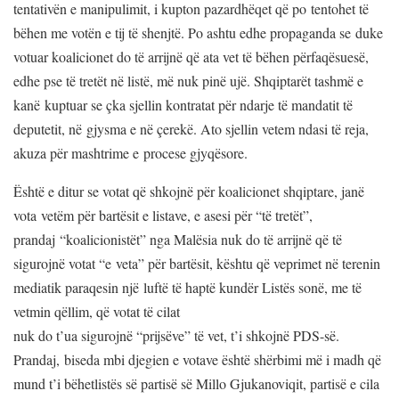
tentativën e manipulimit, i kupton pazardhëqet që po tentohet të
bëhen me votën e tij të shenjtë. Po ashtu edhe propaganda se duke
votuar koalicionet do të arrijnë që ata vet të bëhen përfaqësuesë,
edhe pse të tretët në listë, më nuk pinë ujë. Shqiptarët tashmë e
kanë kuptuar se çka sjellin kontratat për ndarje të mandatit të
deputetit, në gjysma e në çerekë. Ato sjellin vetem ndasi të reja,
akuza për mashtrime e procese gjyqësore.
Është e ditur se votat që shkojnë për koalicionet shqiptare, janë
vota vetëm për bartësit e listave, e asesi për “të tretët”,
prandaj “koalicionistët” nga Malësia nuk do të arrijnë që të
sigurojnë votat “e veta” për bartësit, kështu që veprimet në terenin
mediatik paraqesin një luftë të haptë kundër Listës sonë, me të
vetmin qëllim, që votat të cilat
nuk do t’ua sigurojnë “prijsëve” të vet, t’i shkojnë PDS-së.
Prandaj, biseda mbi djegien e votave është shërbimi më i madh që
mund t’i bëhetlistës së partisë së Millo Gjukanoviqit, partisë e cila