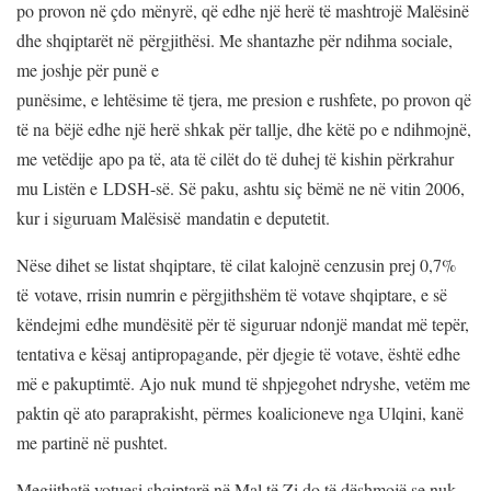
po provon në çdo mënyrë, që edhe një herë të mashtrojë Malësinë
dhe shqiptarët në përgjithësi. Me shantazhe për ndihma sociale,
me joshje për punë e
punësime, e lehtësime të tjera, me presion e rushfete, po provon që
të na bëjë edhe një herë shkak për tallje, dhe këtë po e ndihmojnë,
me vetëdije apo pa të, ata të cilët do të duhej të kishin përkrahur
mu Listën e LDSH-së. Së paku, ashtu siç bëmë ne në vitin 2006,
kur i siguruam Malësisë mandatin e deputetit.
Nëse dihet se listat shqiptare, të cilat kalojnë cenzusin prej 0,7%
të votave, rrisin numrin e përgjithshëm të votave shqiptare, e së
këndejmi edhe mundësitë për të siguruar ndonjë mandat më tepër,
tentativa e kësaj antipropagande, për djegie të votave, është edhe
më e pakuptimtë. Ajo nuk mund të shpjegohet ndryshe, vetëm me
paktin që ato paraprakisht, përmes koalicioneve nga Ulqini, kanë
me partinë në pushtet.
Megjithatë votuesi shqiptarë në Mal të Zi do të dëshmojë se nuk