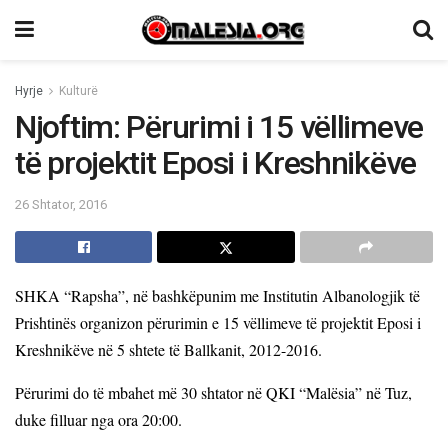
Hyrje
Kulturë
Njoftim: Përurimi i 15 vëllimeve
të projektit Eposi i Kreshnikëve
26 Shtator, 2016
SHKA “Rapsha”, në bashkëpunim me Institutin Albanologjik të
Prishtinës organizon përurimin e 15 vëllimeve të projektit Eposi i
Kreshnikëve në 5 shtete të Ballkanit, 2012-2016.
Përurimi do të mbahet më 30 shtator në QKI “
M
alësia”
n
ë Tuz,
duke filluar nga ora 20:
00.