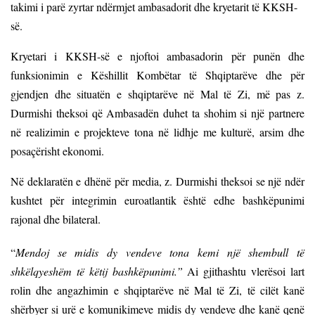
takimi i parë zyrtar ndërmjet ambasadorit dhe kryetarit të KKSH-
së.
Kryetari i KKSH-së e njoftoi ambasadorin për punën dhe
funksionimin e Këshillit Kombëtar të Shqiptarëve dhe për
gjendjen dhe situatën e shqiptarëve në Mal të Zi, më pas z.
Durmishi theksoi që Ambasadën duhet ta shohim si një partnere
në realizimin e projekteve tona në lidhje me kulturë, arsim dhe
posaçërisht ekonomi.
Në deklaratën e dhënë për media, z. Durmishi theksoi se një ndër
kushtet për integrimin euroatlantik është edhe bashkëpunimi
rajonal dhe bilateral.
“
Mendoj se midis dy vendeve tona kemi një shembull të
shkëlqyeshëm të këtij bashkëpunimi.”
Ai gjithashtu vlerësoi lart
rolin dhe angazhimin e shqiptarëve në Mal të Zi, të cilët kanë
shërbyer si urë e komunikimeve midis dy vendeve dhe kanë qenë