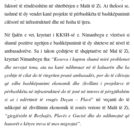
faktorë të rëndësishëm në shtetbërjen e Malit të Zi. Ai theksoi se,
tashmë të dy vendet kanë projekte të përbashkëta të bashkëpunimit
cilësorë në infrastrukturë dhe në fusha të tjera.
Në fjalën e vet, kryetari i KKSH-së z. Nimanbegu e vlerësoi si
shumë pozitive ngritjen e bashkëpunimit të dy shteteve në nivel të
ambasadorëve. Sa i takon çeshtjeve të shqiptarëve në Mal të Zi,
kryetari Nimanbegu tha: “
Kosova i kupton shumë mirë problemet
dhe nevojat tona, ata na kanë ndihmuar në të kaluarën dhe ka
çeshtje të cilat do të ringriten pranë ambasadës, por do të cilësoja
që edhe bashkëpunimi ekonomik dhe zhvillimi i projekteve të
përbashkëta në infrastrukturë do të jenë në interes të përgjithshëm
si ai i ndërtimit të rrugës Deçan – Plavë
” në veçanti do të
ndikojnë në zhvillimin ekonomik të zonës veriore të Malit të Zi,
“gjegjësisht të Rozhajës, Plavës e Gucisë dhe do ndihmojnë që
banorët e këtyre treva të mos migrojnë”.