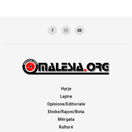
Hyrje
Lajme
Opinione/Editoriale
Etnike/Rajoni/Bota
Mërgata
Kulturë