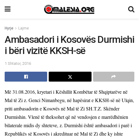
Hyrje
Lajme
Ambasadori i Kosovës Durmishi
i bëri vizitë KKSH-së
1 Shtator, 2016
Më 31.08.2016, kryetari i Këshillit Kombëtar të Shqiptarëve në
Mal të Zi z. Genci Nimanbegu, në hapësirat e KKSH-së në Ulqin,
priti ambasadorin e Kosovës në Mal të Zi SH.T.Z. Skënder
Durmishin. Vlenë të theksohet që në vendosjen e marrëdhënien
bilaterale midis dy shteteve, z. Durmishi është ambasadori i parë i
Republikës së Kosovës i akredituar në Mal të Zi dhe ky ishte