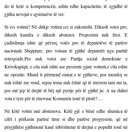
do të ketë si kompetencën, ashtu edhe kapacitetin, të zgjidhë të
gjitha nevojat e qytetarëve të vet.
Si eci votimi? Në dukje votimi eci si zakonisht. Dikush votoi pro,
dikush kundra e dikush abstenoi. Propozimi nuk fitoi. E
çuditshmja ishte që përveç votës pro të deputetëve të partive
nacionale Shqiptare, pro votuan të gjithë deputetët nga partitë
retrograde.Pro nuk votoi ase Partija social demokrate e
Krivokapiqit, e cila nuk ishte ase prezente gjate votimit,e cila eshte
ne opozite. Mund ti përmend emrat e te gjitheve, por mendoj se
nuk është me vend, sepse tema nuk është që të merrem tani me ta,
por më jep të drejtë të bëj një pyetje për të gjithë ju: A na duhet
vota e tyre për të rinovuar Komunën tonë të plotë?….
Në këtë votim unë abstenova. Këtë gjë e bënë edhe shumica të
cilët i përkasin partisë time si dhe partive progresiste, që në
përgjithësi gjithmonë kanë mbështetur të drejtat e popullit tonë në