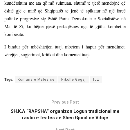
kundërshtim me ata që më sulmuan, shumë të tjerë mendojnë që
është gjë e mirë që Shqiptarët të jenë të spikatur në një forcë
politike progresive siç është Partia Demokrate e Socialistëve në
Mal të Zi, ku bëjnë pjesë përfaqësues nga të gjitha kombet e
kombësitë.
I bindur për mbështetjen tuaj, mbetem i hapur për mendimet,
vërejtjet, sugjerimet, kritikat dhe komentet tuaja.
Tags:
Komuna e Malësisë
Nikollë Gegaj
Tuz
Previous Post
SH.K.A “RAPSHA” organizon Logun tradicional me
rastin e festës së Shën Gjonit në Vitojë
Next Post