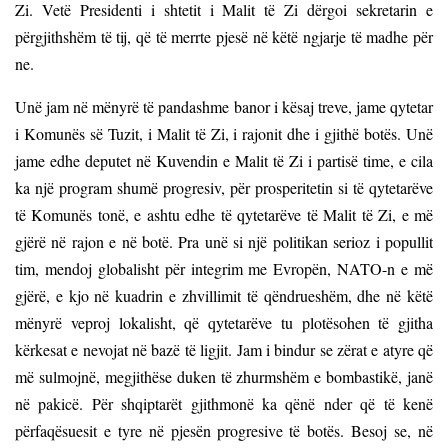
Zi. Vetë Presidenti i shtetit i Malit të Zi dërgoi sekretarin e
përgjithshëm të tij, që të merrte pjesë në këtë ngjarje të madhe për
ne.
Unë jam në mënyrë të pandashme banor i kësaj treve, jame qytetar
i Komunës së Tuzit, i Malit të Zi, i rajonit dhe i gjithë botës. Unë
jame edhe deputet në Kuvendin e Malit të Zi i partisë time, e cila
ka një program shumë progresiv, për prosperitetin si të qytetarëve
të Komunës tonë, e ashtu edhe të qytetarëve të Malit të Zi, e më
gjërë në rajon e në botë. Pra unë si një politikan serioz i popullit
tim, mendoj globalisht për integrim me Evropën, NATO-n e më
gjërë, e kjo në kuadrin e zhvillimit të qëndrueshëm, dhe në këtë
mënyrë veproj lokalisht, që qytetarëve tu plotësohen të gjitha
kërkesat e nevojat në bazë të ligjit. Jam i bindur se zërat e atyre që
më sulmojnë, megjithëse duken të zhurmshëm e bombastikë, janë
në pakicë. Për shqiptarët gjithmonë ka qënë nder që të kenë
përfaqësuesit e tyre në pjesën progresive të botës. Besoj se, në