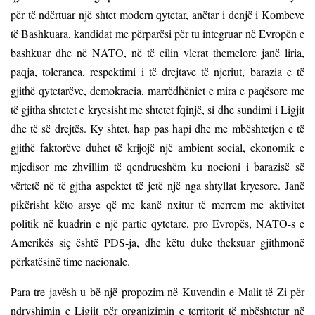
për të ndërtuar një shtet modern qytetar, anëtar i denjë i Kombeve
të Bashkuara, kandidat me përparësi për tu integruar në Evropën e
bashkuar dhe në NATO, në të cilin vlerat themelore janë liria,
paqja, toleranca, respektimi i të drejtave të njeriut, barazia e të
gjithë qytetarëve, demokracia, marrëdhëniet e mira e paqësore me
të gjitha shtetet e kryesisht me shtetet fqinjë, si dhe sundimi i Ligjit
dhe të së drejtës. Ky shtet, hap pas hapi dhe me mbështetjen e të
gjithë faktorëve duhet të krijojë një ambient social, ekonomik e
mjedisor me zhvillim të qendrueshëm ku nocioni i barazisë së
vërtetë në të gjtha aspektet të jetë një nga shtyllat kryesore. Janë
pikërisht këto arsye që me kanë nxitur të merrem me aktivitet
politik në kuadrin e një partie qytetare, pro Evropës, NATO-s e
Amerikës siç është PDS-ja, dhe këtu duke theksuar gjithmonë
përkatësinë time nacionale.
Para tre javësh u bë një propozim në Kuvendin e Malit të Zi për
ndryshimin e Ligjit për organizimin e territorit
të mbështetur në