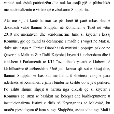
vërtetë nuk është patriotizëm dhe nuk ka asnjë gjë të përbashkët
me nacionalizmin e vërtetë që e zbukuron Shqiptarin.
Ata me siguri kanë harruar se për herë të parë mbas shumë
dekadash valoi flamuri Shqiptar në Komunën e Tuzit në vitin
2010 me iniciativën dhe vendosmërinë time si kryetar i kësaj
Komune, gjë që mund ta dëshmojnë i madh e i vogël në Malesi,
duke nisur nga z. Ferhat Dinosha,ish ministri i popujve pakice ne
Qeverin e Malit te Zi,z.Fadil Kajoshaj kryetari i atehershem dhe i
tanishem i Parlamentit te KU Tuzit dhe kryetarët e klubeve të
këshilltarëve të atëhershëm. Unë jam krenar që, sot e kësaj dite,
flamuri Shqiptar se bashkut me flamurit shteteror valojne para
ndërtesës së Komunës, e jam i bindur se kështu do të jetë përherë.
Po ashtu shumë shpejt u harrua nga dikush qe si kryetar i
Komunes se Tuzit se bashkut me koleget dhe bashkepuntorte u
institucionalizua festimi e ditës së Kryengritjes së Malësisë, ku
morën pjesë figura të larta si nga Shqipëria, ashtu edhe nga Mali i