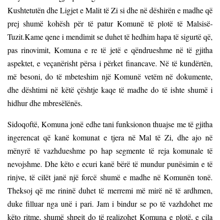
Kushtetutën dhe Ligjet e Malit të Zi si dhe në dëshirën e madhe që
prej shumë kohësh për të patur Komunë të plotë të Malsisë-
Tuzit.Kame qene i mendimit se duhet të hedhim hapa të sigurtë që,
pas rinovimit, Komuna e re të jetë e qëndrueshme në të gjitha
aspektet, e veçanërisht përsa i përket financave. Në të kundërtën,
më besoni, do të mbeteshim një Komunë vetëm në dokumente,
dhe dështimi në këtë çështje kaqe të madhe do të ishte shumë i
hidhur dhe mbresëlënës.
Sidoqoftë, Komuna jonë edhe tani funksionon thuajse me të gjitha
ingerencat që kanë komunat e tjera në Mal të Zi, dhe ajo në
mënyrë të vazhdueshme po hap segmente të reja komunale të
nevojshme. Dhe këto e ecuri kanë bërë të mundur punësimin e të
rinjve, të cilët janë një forcë shumë e madhe në Komunën tonë.
Theksoj që me rininë duhet të merremi më mirë në të ardhmen,
duke filluar nga unë i pari. Jam i bindur se po të vazhdohet me
këto ritme,
shumë shpejt do të realizohet Komuna e plotë
, e cila