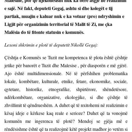
Malësinë, por që njëkohësisht nuk ka bërë asgjë në realizimin
e sajë. Në fakt, deputeti Gegaj, ashtu si dhe kolegët e tij
partiak, muajin e kaluar nuk e ka votuar (pro) ndryshimin e
Ligjit për organizimin territorial të Malit të Zi,
me çka
Malësia do të fitonte statusin e komunës.
Lexoni shkrimin e plotë të deputetit Nikollë Gegaj:
Çështja e Komunës se Tuzit me kompetenca të plota është çështje
jetike për banorët e Tuzit dhe Malesise , për diasporën e më gjërë.
Ajo është multidimensionale. Në të përfshihen problematika
lokale, kombëtare, kulturale, etnike, fetare, ekonomike, sociale,
qytetare, historike, etnografike, shpirtërore, shëndetësore,
ndërkombëtare, organizative, ekologjike, si dhe çështje të
zhvillimit të qëndrueshëm. A duhet që të nxitohemi në realizimin e
kësaj ideje e kërkese kaq reale e serioze? Duhet që ta vonojmë
komunën me ingerenca të plotë? Mendoj se gjëja më e
rëndësishme është që ta realizojmë këtë projekt madhor jo vetëm si