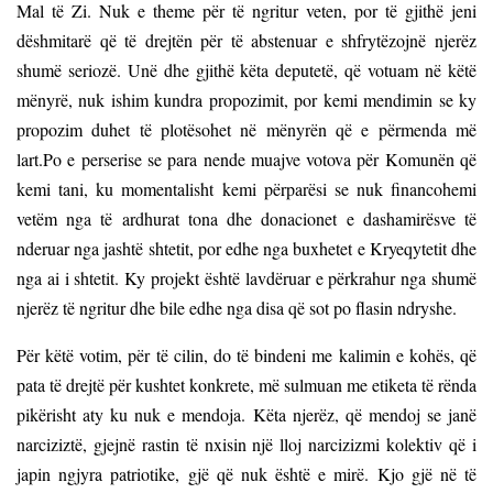
Mal të Zi. Nuk e theme për të ngritur veten, por të gjithë jeni
dëshmitarë që të drejtën për të abstenuar e shfrytëzojnë njerëz
shumë seriozë. Unë dhe gjithë këta deputetë, që votuam në këtë
mënyrë, nuk ishim kundra propozimit, por kemi mendimin se ky
propozim duhet të plotësohet në mënyrën që e përmenda më
lart.Po e perserise se para nende muajve votova për Komunën që
kemi tani, ku momentalisht kemi përparësi se nuk financohemi
vetëm nga të ardhurat tona dhe donacionet e dashamirësve të
nderuar nga jashtë shtetit, por edhe nga buxhetet e Kryeqytetit dhe
nga ai i shtetit. Ky projekt është lavdëruar e përkrahur nga shumë
njerëz të ngritur dhe bile edhe nga disa që sot po flasin ndryshe.
Për këtë votim, për të cilin, do të bindeni me kalimin e kohës, që
pata të drejtë për kushtet konkrete, më sulmuan me etiketa të rënda
pikërisht aty ku nuk e mendoja. Këta njerëz, që mendoj se janë
narciziztë, gjejnë rastin të nxisin një lloj narcizizmi kolektiv që i
japin ngjyra patriotike, gjë që nuk është e mirë. Kjo gjë në të