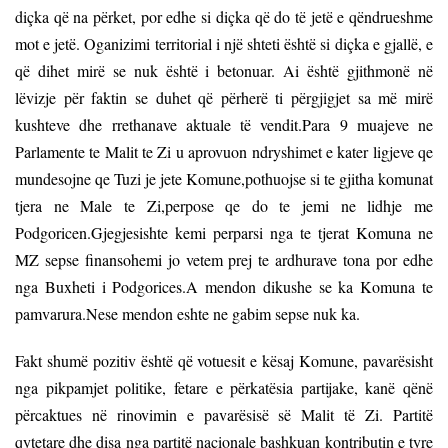
diçka që na përket, por edhe si diçka që do të jetë e qëndrueshme
mot e jetë. Oganizimi territorial i një shteti është si diçka e gjallë, e
që dihet mirë se nuk është i betonuar. Ai është gjithmonë në
lëvizje për faktin se duhet që përherë ti përgjigjet sa më mirë
kushteve dhe rrethanave aktuale të vendit.Para 9 muajeve ne
Parlamente te Malit te Zi u aprovuon ndryshimet e kater ligjeve qe
mundesojne qe Tuzi je jete Komune,pothuojse si te gjitha komunat
tjera ne Male te Zi,perpose qe do te jemi ne lidhje me
Podgoricen.Gjegjesishte kemi perparsi nga te tjerat Komuna ne
MZ sepse finansohemi jo vetem prej te ardhurave tona por edhe
nga Buxheti i Podgorices.A mendon dikushe se ka Komuna te
pamvarura.Nese mendon eshte ne gabim sepse nuk ka.
Fakt shumë pozitiv është që votuesit e kësaj Komune, pavarësisht
nga pikpamjet politike, fetare e përkatësia partijake, kanë qënë
përcaktues në rinovimin e pavarësisë së Malit të Zi. Partitë
qytetare dhe disa nga partitë nacionale bashkuan kontributin e tyre