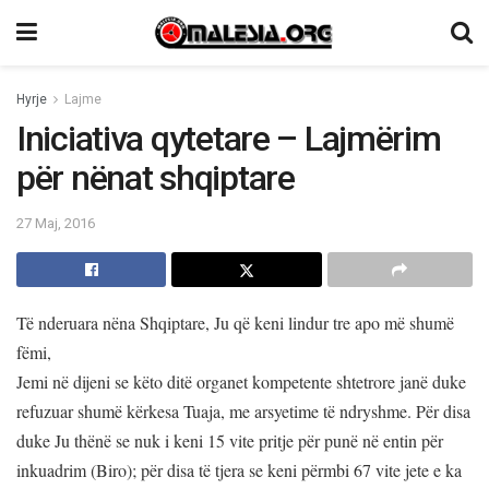
Hyrje
Lajme
Iniciativa qytetare – Lajmërim
për nënat shqiptare
27 Maj, 2016
Të nderuara nëna Shqiptare, Ju që keni lindur tre apo më shumë
fëmi,
Jemi në dijeni se këto ditë organet kompetente shtetrore janë duke
refuzuar shumë kërkesa Tuaja, me arsyetime të ndryshme. Për disa
duke Ju thënë se nuk i keni 15 vite pritje për punë në entin për
inkuadrim (Biro); për disa të tjera se keni përmbi 67 vite jete e ka