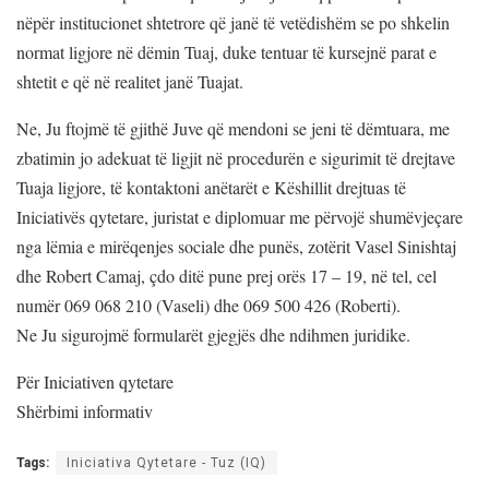
nëpër institucionet shtetrore që janë të vetëdishëm se po shkelin
normat ligjore në dëmin Tuaj, duke tentuar të kursejnë parat e
shtetit e që në realitet janë Tuajat.
Ne, Ju ftojmë të gjithë Juve që mendoni se jeni të dëmtuara, me
zbatimin jo adekuat të ligjit në procedurën e sigurimit të drejtave
Tuaja ligjore, të kontaktoni anëtarët e Këshillit drejtuas të
Iniciativës qytetare, juristat e diplomuar me përvojë shumëvjeçare
nga lëmia e mirëqenjes sociale dhe punës, zotërit Vasel Sinishtaj
dhe Robert Camaj, çdo ditë pune prej orës 17 – 19, në tel, cel
numër 069 068 210 (Vaseli) dhe 069 500 426 (Roberti).
Ne Ju sigurojmë formularët gjegjës dhe ndihmen juridike.
Për Iniciativen qytetare
Shërbimi informativ
Tags:
Iniciativa Qytetare - Tuz (IQ)