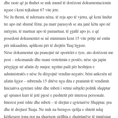
dhe raste që ju thuhet se nuk mund të dorëzoni dokumentacionin
ngase i keni tejkaluar 67 vite jete.
Ne Ju themi, të nderuara nëna, të reja apo të vjetra, që keni lindur
tre apo më shumë fëmi, pa marr parasysh se ata janë këtu apo në
mërgim, të martuar apo të pamartuar, të gjallë apo jo, e që
posedoni dokumentet se në minimum keni 15 vite pritje në entin
për inkuadrim, aplikoni për të drejtën Tuaj ligjore.
Nëse dokumentat sju pranojnë në sportelet e tyre, ato dorëzoni me
post – rekomande dhe ruani vertetimin e postës; nëse sju japin
përgjigje në afatin dy mujor, ngritni padi për heshtjen e
administratës e nëse Ju dërgojnë vendim negativ, bëni ankesën në
afatin ligjor – mbrenda 15 ditëve nga dita e pranimit të vendimit.
Iniciativa qytetare ishte dhe mbeti i vetmi subjekt politik shqiptar
që spranoi kurr të jetë pjesë e pushtetit për interesa personale.
Interesi jonë ishte dhe mbeti – të drejtat e qytetarëve Shqiptar, pra
dhe të drejtast Tuaja. Ne nuk na brengos sjellja e shtetit ndaj
kërkesave tona por na shqetson sjellhja e shqiptarëve të punësuar