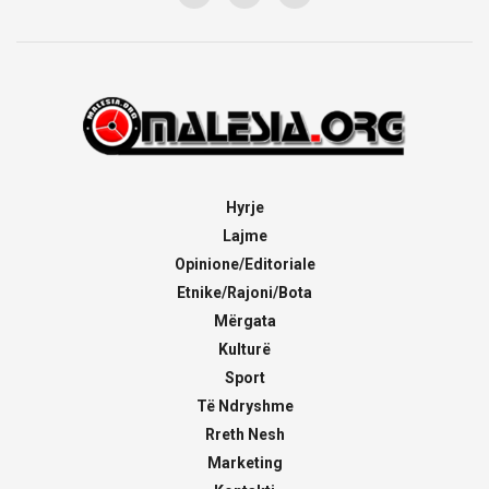
Hyrje
Lajme
Opinione/Editoriale
Etnike/Rajoni/Bota
Mërgata
Kulturë
Sport
Të Ndryshme
Rreth Nesh
Marketing