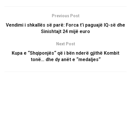
Previous Post
Vendimi i shkallës së parë: Forca t’i paguajë IQ-së dhe
Sinishtajt 24 mijë euro
Next Post
Kupa e “Shqiponjës“ që i bën nderë gjithë Kombit
tonë… dhe dy anët e “medaljes“