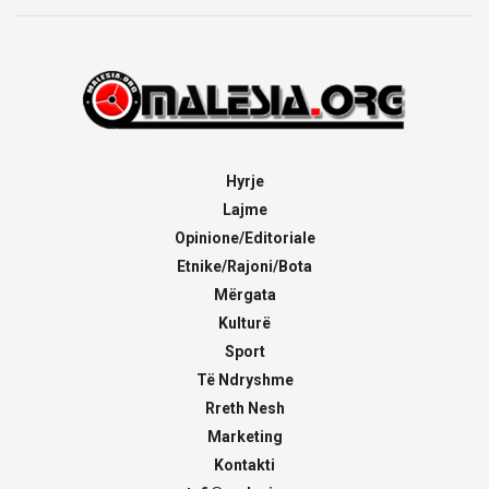
Hyrje
Lajme
Opinione/Editoriale
Etnike/Rajoni/Bota
Mërgata
Kulturë
Sport
Të Ndryshme
Rreth Nesh
Marketing
Kontakti