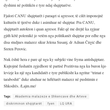
dyshimi në politikën e tyre ndaj shqiptarëve.
Fjalori CANU shqiptarët i paraqet si agressor, të cilët imponojnë
kulturën të tjerëve duke i asimiluar në shqiptar. Pra CANU,
shqiptarët autokton i quan agresor. Fakt që me drejtë ka zgjuar
gjith këtë polemikë jo vetëm nga politikanët shqiptar por edhe nga
disa studjues malazez sikur Jelena Susanj, dr Adnan Čirgić dhe
Sreten Perovic.
Nuk është hera e pare që nga ky subjekt vine fryma antishqiptare.
Kujtojmë fushatën zgjedhore të partisë Pozitivna nga ku buron kjo
levizje ku një nga kandidatët e tyre publikisht ka ngritur “trimat e
taraboshit” duke aluduar ne luftëtarët malazez në pushtimin e
Shkodrës. /Lajm.me/
Tags:
Akademia malazeze e Shkencave dhe Arteve
diskriminon shqiptarët
fyen
LQ URA