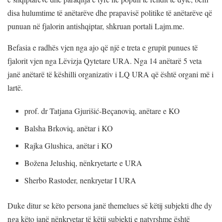
disa hulumtime të anëtarëve dhe prapavisë politike të anëtarëve që
punuan në fjalorin antishqiptar, shkruan portali Lajm.me.
Befasia e radhës vjen nga ajo që një e treta e grupit punues të
fjalorit vjen nga Lëvizja Qytetare URA. Nga 14 anëtarë 5 veta
janë anëtarë të këshilli organizativ i LQ URA që është organi më i
lartë.
prof. dr Tatjana Gjurišić-Beçanoviq, anëtare e KO
Balsha Brkoviq, anëtar i KO
Rajka Glushica, anëtar i KO
Božena Jelushiq, nënkryetarte e URA
Sherbo Rastoder, nenkryetar I URA
Duke ditur se këto persona janë themelues së këtij subjekti dhe dy
nga këto janë nënkryetar të këtij subjekti e natyrshme është