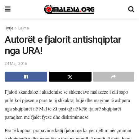
Hyrje
Lajme
Autorët e fjalorit antishqiptar
nga URA!
24 Maj, 2016
Fjalori skandaloz i akademise se shkencave malazeze i cili sapo
publikoi pjesen e pare te tij shkaktoj bujë dhe reagime të ashpëra
nga shqiptarët në Mal të Zi pasi që në këtë fjalorë shqiptarët
paraqiten me fjalët fyese dhe diskriminuese.
Për të kuptuar prapavin e këtij fjalori që ka për qëllim nënçmimin
e shqiptarëve dhe paraqitja e tyre ne popull të rendit të dytë, bëm