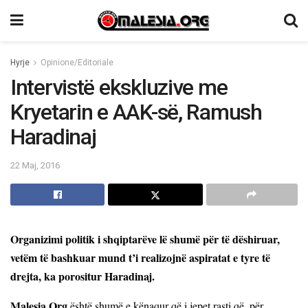
Hyrje
Opinione/Editoriale
Intervistë ekskluzive me
Kryetarin e AAK-së, Ramush
Haradinaj
22 Maj, 2016
Organizimi politik i shqiptarëve lë shumë për të dëshiruar,
vetëm të bashkuar mund
t’i realizojnë aspiratat e tyre të
drejta, ka porositur Haradinaj.
Malesia.Org
është shumë e kënaqur që i jepet rasti që, për