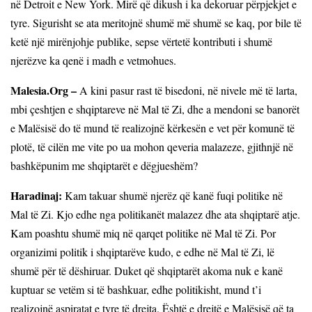
në Detroit e New York. Mirë që dikush i ka dekoruar përpjekjet e
tyre. Sigurisht se ata meritojnë shumë më shumë se kaq, por bile të
ketë një mirënjohje publike, sepse vërtetë kontributi i shumë
njerëzve ka qenë i madh e vetmohues.
Malesia.Org –
A kini pasur rast të bisedoni, në nivele më të larta,
mbi çeshtjen e shqiptareve në Mal të Zi, dhe a mendoni se banorët
e Malësisë do të mund të realizojnë kërkesën e vet për komunë të
plotë, të cilën me vite po ua mohon qeveria malazeze, gjithnjë në
bashkëpunim me shqiptarët e dëgjueshëm?
Haradinaj:
Kam takuar shumë njerëz që kanë fuqi politike në
Mal të Zi. Kjo edhe nga politikanët malazez dhe ata shqiptarë atje.
Kam poashtu shumë miq në qarqet politike në Mal të Zi. Por
organizimi politik i shqiptarëve kudo, e edhe në Mal të Zi, lë
shumë për të dëshiruar. Duket që shqiptarët akoma nuk e kanë
kuptuar se vetëm si të bashkuar, edhe politikisht, mund t’i
realizojnë aspiratat e tyre të drejta. Është e drejtë e Malësisë që ta