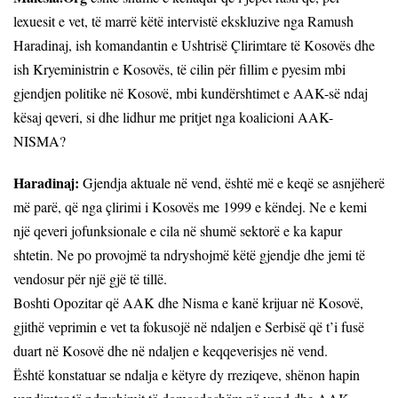
lexuesit e vet, të marrë këtë intervistë ekskluzive nga Ramush
Haradinaj, ish komandantin e Ushtrisë Çlirimtare të Kosovës dhe
ish Kryeministrin e Kosovës, të cilin për fillim e pyesim mbi
gjendjen politike në Kosovë, mbi kundërshtimet e AAK-së ndaj
kësaj qeveri, si dhe lidhur me pritjet nga koalicioni AAK-
NISMA?
Haradinaj:
Gjendja aktuale në vend, është më e keqë se asnjëherë
më parë, që nga çlirimi i Kosovës me 1999 e këndej. Ne e kemi
një qeveri jofunksionale e cila në shumë sektorë e ka kapur
shtetin. Ne po provojmë ta ndryshojmë këtë gjendje dhe jemi të
vendosur për një gjë të tillë.
Boshti Opozitar që AAK dhe Nisma e kanë krijuar në Kosovë,
gjithë veprimin e vet ta fokusojë në ndaljen e Serbisë që t’i fusë
duart në Kosovë dhe në ndaljen e keqqeverisjes në vend.
Është konstatuar se ndalja e këtyre dy rreziqeve, shënon hapin