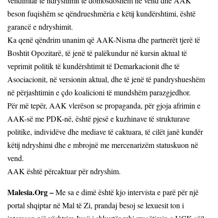
vendimtar të ndryshimit të domosdoshëm në vend dhe AAK
beson fuqishëm se qëndrueshmëria e këtij kundërshtimi, është
garancë e ndryshimit.
Ka qenë qëndrim unanim që AAK-Nisma dhe partnerët tjerë të
Boshtit Opozitarë, të jenë të palëkundur në kursin aktual të
veprimit politik të kundërshtimit të Demarkacionit dhe të
Asociacionit, në versionin aktual, dhe të jenë të pandryshueshëm
në përjashtimin e çdo koalicioni të mundshëm parazgjedhor.
Për më tepër, AAK vlerëson se propaganda, për gjoja afrimin e
AAK-së me PDK-në, është pjesë e kuzhinave të strukturave
politike, individëve dhe mediave të caktuara, të cilët janë kundër
këtij ndryshimi dhe e mbrojnë me mercenarizëm statuskuon në
vend.
AAK është përcaktuar për ndryshim.
Malesia.Org –
Me sa e dimë është kjo intervista e parë për një
portal shqiptar në Mal të Zi, prandaj besoj se lexuesit ton i