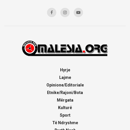
Hyrje
Lajme
Opinione/Editoriale
Etnike/Rajoni/Bota
Mërgata
Kulturë
Sport
Të Ndryshme