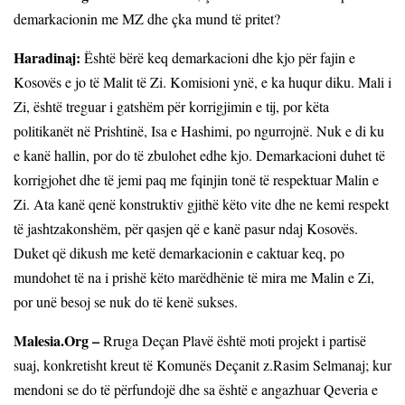
demarkacionin me MZ dhe çka mund të pritet?
Haradinaj:
Është bërë keq demarkacioni dhe kjo për fajin e
Kosovës e jo të Malit të Zi. Komisioni ynë, e ka huqur diku. Mali i
Zi, është treguar i gatshëm për korrigjimin e tij, por këta
politikanët në Prishtinë, Isa e Hashimi, po ngurrojnë. Nuk e di ku
e kanë hallin, por do të zbulohet edhe kjo. Demarkacioni duhet të
korrigjohet dhe të jemi paq me fqinjin tonë të respektuar Malin e
Zi. Ata kanë qenë konstruktiv gjithë këto vite dhe ne kemi respekt
të jashtzakonshëm, për qasjen që e kanë pasur ndaj Kosovës.
Duket që dikush me ketë demarkacionin e caktuar keq, po
mundohet të na i prishë këto marëdhënie të mira me Malin e Zi,
por unë besoj se nuk do të kenë sukses.
Malesia.Org –
Rruga Deçan Plavë është moti projekt i partisë
suaj, konkretisht kreut të Komunës Deçanit z.Rasim Selmanaj; kur
mendoni se do të përfundojë dhe sa është e angazhuar Qeveria e