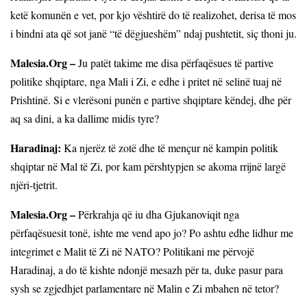
ketë komunën e vet, por kjo vështirë do të realizohet, derisa të mos
i bindni ata që sot janë “të dëgjueshëm” ndaj pushtetit, siç thoni ju.
Malesia.Org –
Ju patët takime me disa përfaqësues të partive
politike shqiptare, nga Mali i Zi, e edhe i pritet në selinë tuaj në
Prishtinë. Si e vlerësoni punën e partive shqiptare këndej, dhe për
aq sa dini, a ka dallime midis tyre?
Haradinaj:
Ka njerëz të zotë dhe të mençur në kampin politik
shqiptar në Mal të Zi, por kam përshtypjen se akoma rrijnë largë
njëri-tjetrit.
Malesia.Org –
Përkrahja që iu dha Gjukanoviqit nga
përfaqësuesit tonë, ishte me vend apo jo? Po ashtu edhe lidhur me
integrimet e Malit të Zi në NATO? Politikani me përvojë
Haradinaj, a do të kishte ndonjë mesazh për ta, duke pasur para
sysh se zgjedhjet parlamentare në Malin e Zi mbahen në tetor?