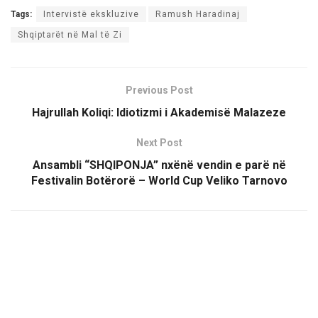
Tags:
Intervistë ekskluzive
Ramush Haradinaj
Shqiptarët në Mal të Zi
Previous Post
Hajrullah Koliqi: Idiotizmi i Akademisë Malazeze
Next Post
Ansambli “SHQIPONJA” nxënë vendin e parë në
Festivalin Botërorë – World Cup Veliko Tarnovo