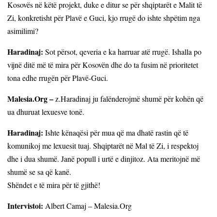
Kosovës në këtë projekt, duke e ditur se për shqiptarët e Malit të
Zi, konkretisht për Plavë e Guci, kjo rrugë do ishte shpëtim nga
asimilimi?
Haradinaj:
Sot përsot, qeveria e ka harruar atë rrugë. Ishalla po
vijnë ditë më të mira për Kosovën dhe do ta fusim në prioritetet
tona edhe rrugën për Plavë-Guci.
Malesia.Org –
z.Haradinaj ju falënderojmë shumë për kohën që
ua dhuruat lexuesve tonë.
Haradinaj:
Ishte kënaqësi për mua që ma dhatë rastin që të
komunikoj me lexuesit tuaj. Shqiptarët në Mal të Zi, i respektoj
dhe i dua shumë. Janë popull i urtë e dinjitoz. Ata meritojnë më
shumë se sa që kanë.
Shëndet e të mira për të gjithë!
Intervistoi:
Albert Camaj – Malesia.Org