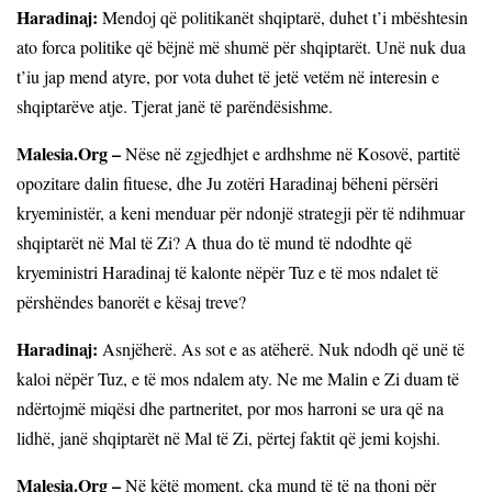
Haradinaj:
Mendoj që politikanët shqiptarë, duhet t’i mbështesin
ato forca politike që bëjnë më shumë për shqiptarët. Unë nuk dua
t’iu jap mend atyre, por vota duhet të jetë vetëm në interesin e
shqiptarëve atje. Tjerat janë të parëndësishme.
Malesia.Org –
Nëse në zgjedhjet e ardhshme në Kosovë, partitë
opozitare dalin fituese, dhe Ju zotëri Haradinaj bëheni përsëri
kryeministër, a keni menduar për ndonjë strategji për të ndihmuar
shqiptarët në Mal të Zi? A thua do të mund të ndodhte që
kryeministri Haradinaj të kalonte nëpër Tuz e të mos ndalet të
përshëndes banorët e kësaj treve?
Haradinaj:
Asnjëherë. As sot e as atëherë. Nuk ndodh që unë të
kaloi nëpër Tuz, e të mos ndalem aty. Ne me Malin e Zi duam të
ndërtojmë miqësi dhe partneritet, por mos harroni se ura që na
lidhë, janë shqiptarët në Mal të Zi, përtej faktit që jemi kojshi.
Malesia.Org –
Në këtë moment, çka mund të të na thoni për