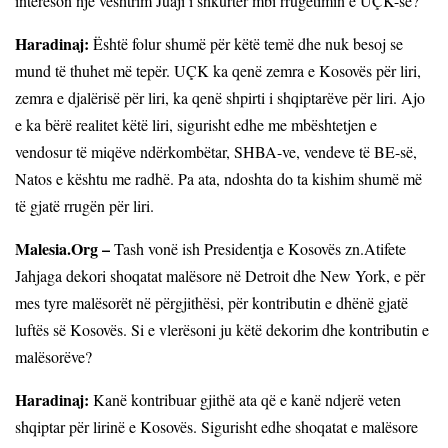
intereson një vështrim Juaji i shkurtër mbi rrugëtimin e UÇK-së?
Haradinaj:
Është folur shumë për këtë temë dhe nuk besoj se
mund të thuhet më tepër. UÇK ka qenë zemra e Kosovës për liri,
zemra e djalërisë për liri, ka qenë shpirti i shqiptarëve për liri. Ajo
e ka bërë realitet këtë liri, sigurisht edhe me mbështetjen e
vendosur të miqëve ndërkombëtar, SHBA-ve, vendeve të BE-së,
Natos e kështu me radhë. Pa ata, ndoshta do ta kishim shumë më
të gjatë rrugën për liri.
Malesia.Org –
Tash vonë ish Presidentja e Kosovës zn.Atifete
Jahjaga dekori shoqatat malësore në Detroit dhe New York, e për
mes tyre malësorët në përgjithësi, për kontributin e dhënë gjatë
luftës së Kosovës. Si e vlerësoni ju këtë dekorim dhe kontributin e
malësorëve?
Haradinaj:
Kanë kontribuar gjithë ata që e kanë ndjerë veten
shqiptar për lirinë e Kosovës. Sigurisht edhe shoqatat e malësore