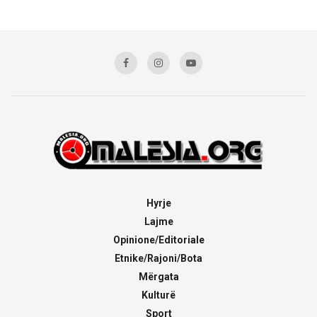
Hyrje
Lajme
Opinione/Editoriale
Etnike/Rajoni/Bota
Mërgata
Kulturë
Sport