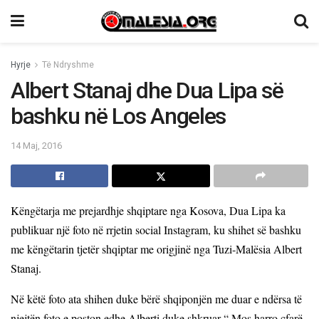
Hyrje
Të Ndryshme
Albert Stanaj dhe Dua Lipa së
bashku në Los Angeles
14 Maj, 2016
Këngëtarja me prejardhje shqiptare nga Kosova, Dua Lipa ka
publikuar një foto në rrjetin social Instagram, ku shihet së bashku
me këngëtarin tjetër shqiptar me origjinë nga Tuzi-Malësia Albert
Stanaj.
Në këtë foto ata shihen duke bërë shqiponjën me duar e ndërsa të
njejtën foto e poston edhe Alberti duke shkruar “
M
os harro çfarë