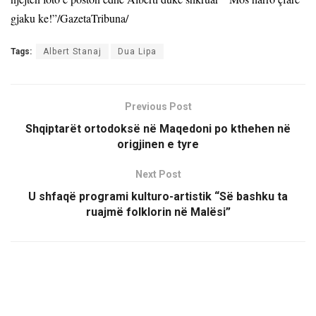
gjaku ke!”/GazetaTribuna/
Tags:
Albert Stanaj
Dua Lipa
Previous Post
Shqiptarët ortodoksë në Maqedoni po kthehen në
origjinen e tyre
Next Post
U shfaqë programi kulturo-artistik “Së bashku ta
ruajmë folklorin në Malësi”