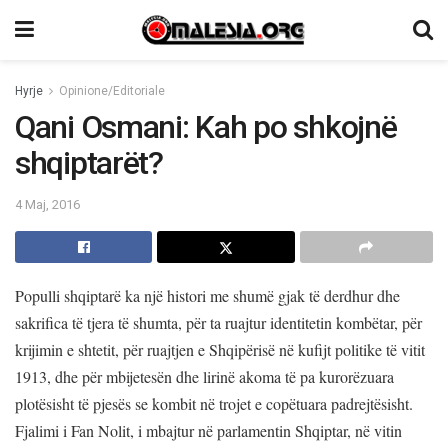
Hyrje
Opinione/Editoriale
Qani Osmani: Kah po shkojnë
shqiptarët?
4 Maj, 2016
Populli shqiptarë ka një histori me shumë gjak të derdhur dhe
sakrifica të tjera të shumta, për ta ruajtur identitetin kombëtar, për
krijimin e shtetit, për ruajtjen e Shqipërisë në kufijt politike të vitit
1913, dhe për mbijetesën dhe lirinë akoma të pa kurorëzuara
plotësisht të pjesës se kombit në trojet e copëtuara padrejtësisht.
Fjalimi i Fan Nolit, i mbajtur në parlamentin Shqiptar, në vitin