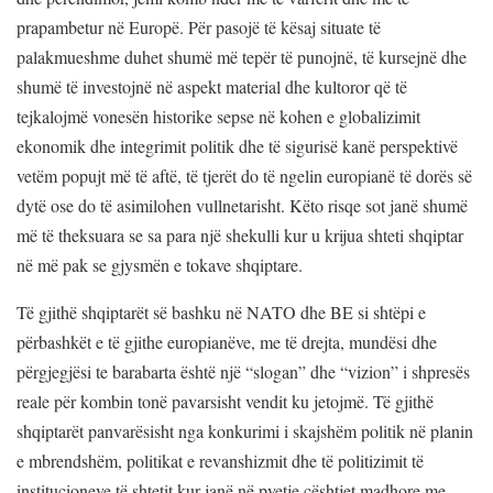
prapambetur në Europë. Për pasojë të kësaj situate të
palakmueshme duhet shumë më tepër të punojnë, të kursejnë dhe
shumë të investojnë në aspekt material dhe kultoror që të
tejkalojmë vonesën historike sepse në kohen e globalizimit
ekonomik dhe integrimit politik dhe të sigurisë kanë perspektivë
vetëm popujt më të aftë, të tjerët do të ngelin europianë të dorës së
dytë ose do të asimilohen vullnetarisht. Këto risqe sot janë shumë
më të theksuara se sa para një shekulli kur u krijua shteti shqiptar
në më pak se gjysmën e tokave shqiptare.
Të gjithë shqiptarët së bashku në NATO dhe BE si shtëpi e
përbashkët e të gjithe europianëve, me të drejta, mundësi dhe
përgjegjësi te barabarta është një “slogan” dhe “vizion” i shpresës
reale për kombin tonë pavarsisht vendit ku jetojmë. Të gjithë
shqiptarët panvarësisht nga konkurimi i skajshëm politik në planin
e mbrendshëm, politikat e revanshizmit dhe të politizimit të
institucioneve të shtetit kur janë në pyetje çështjet madhore me