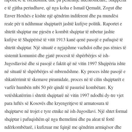
e të gjitha periudhave, që nga koha e Ismail Qemalit, Zogut dhe
Enver Hoxhës e kishte një qëndrim indiferent dhe pa mundësi
reale për ti ndihmuar shqiptarët jashtë kufijve politik. Raportet e
shtetit shqiptar me pjesën e kombit shqiptar të mbetur jashte
kufijve të Shqipërisë të vitit 1913 kanë qenë pasojë e pafuqisë të
shtetit shqiptar. Një situatë e ngjajshme vazhdoi edhe pas rënies të
sistemit komunist dhe gjatë procesit të shpërbërjes së ish-
Jugosllavisë dhe si pasojë e faktit që në vitin 1997 Shqipëria ishte
në situatë të shpërbërjes së mbrendshme. Ky proces ishte pasojë e
shkatërrimit të skemave piramidale, proces në të cilin shqiptarët e
varfër humbën mbi 50 për qindë të pasurisë kombëtare. Ky
vetëshkatërrim i shtetit shqiptarë në vitin 1997 ndodhi dy-tre vjet
para luftës së Kosovës dhe kryengritjeve të armatosura të
shqiptarve në trojet e tyre etnike në ish-Jugosllavi. Një shtet formal
shqiptar i pafuqishëm që nga themelimi dhe pa aleat të fortë
ndërkombëtarë, i kufizuar me fqinjë me qëndrim armiqësor dhe