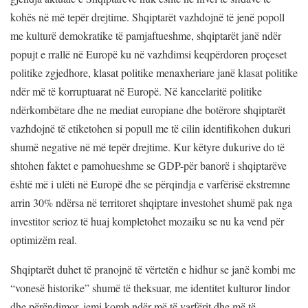
kohës në më tepër drejtime. Shqiptarët vazhdojnë të jenë popoll
me kulturë demokratike të pamjaftueshme, shqiptarët janë ndër
popujt e rrallë në Europë ku në vazhdimsi keqpërdoren proçeset
politike zgjedhore, klasat politike menaxheriare janë klasat politike
ndër më të korruptuarat në Europë. Në kancelaritë politike
ndërkombëtare dhe ne mediat europiane dhe botërore shqiptarët
vazhdojnë të etiketohen si popull me të cilin identifikohen dukuri
shumë negative në më tepër drejtime. Kur këtyre dukurive do të
shtohen faktet e pamohueshme se GDP-për banorë i shqiptarëve
është më i ulëti në Europë dhe se përqindja e varfërisë ekstremne
arrin 30% ndërsa në territoret shqiptare investohet shumë pak nga
investitor serioz të huaj kompletohet mozaiku se nu ka vend për
optimizëm real.
Shqiptarët duhet të pranojnë të vërtetën e hidhur se janë kombi me
“vonesë historike” shumë të theksuar, me identitet kulturor lindor
dhe përëndimor, jemi komb ndër më të varfërit dhe më të