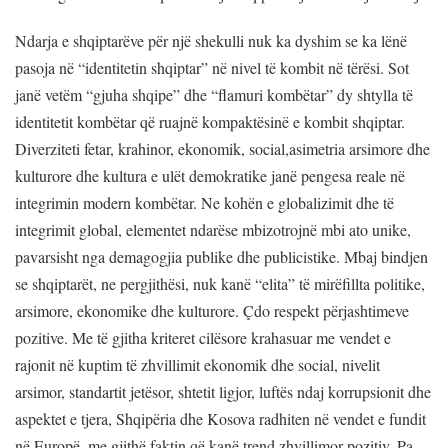
Ndarja e shqiptarëve për një shekulli nuk ka dyshim se ka lënë
pasoja në “identitetin shqiptar” në nivel të kombit në tërësi. Sot
janë vetëm “gjuha shqipe” dhe “flamuri kombëtar” dy shtylla të
identitetit kombëtar që ruajnë kompaktësinë e kombit shqiptar.
Diverziteti fetar, krahinor, ekonomik, social,asimetria arsimore dhe
kulturore dhe kultura e ulët demokratike janë pengesa reale në
integrimin modern kombëtar. Ne kohën e globalizimit dhe të
integrimit global, elementet ndarëse mbizotrojnë mbi ato unike,
pavarsisht nga demagogjia publike dhe publicistike. Mbaj bindjen
se shqiptarët, ne pergjithësi, nuk kanë “elita” të mirëfillta politike,
arsimore, ekonomike dhe kulturore. Çdo respekt përjashtimeve
pozitive. Me të gjitha kriteret cilësore krahasuar me vendet e
rajonit në kuptim të zhvillimit ekonomik dhe social, nivelit
arsimor, standartit jetësor, shtetit ligjor, luftës ndaj korrupsionit dhe
aspektet e tjera, Shqipëria dhe Kosova radhiten në vendet e fundit
në Europë, me gjithë faktin që kanë trend zhvillimor pozitiv. Pa