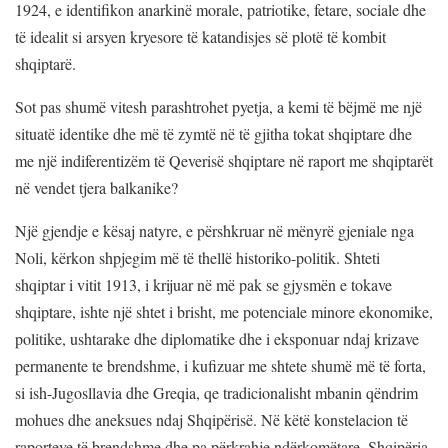
1924, e identifikon anarkinë morale, patriotike, fetare, sociale dhe
të idealit si arsyen kryesore të katandisjes së plotë të kombit
shqiptarë.
Sot pas shumë vitesh parashtrohet pyetja, a kemi të bëjmë me një
situatë identike dhe më të zymtë në të gjitha tokat shqiptare dhe
me një indiferentizëm të Qeverisë shqiptare në raport me shqiptarët
në vendet tjera balkanike?
Një gjendje e kësaj natyre, e përshkruar në mënyrë gjeniale nga
Noli, kërkon shpjegim më të thellë historiko-politik. Shteti
shqiptar i vitit 1913, i krijuar në më pak se gjysmën e tokave
shqiptare, ishte një shtet i brisht, me potenciale minore ekonomike,
politike, ushtarake dhe diplomatike dhe i eksponuar ndaj krizave
permanente te brendshme, i kufizuar me shtete shumë më të forta,
si ish-Jugosllavia dhe Greqia, qe tradicionalisht mbanin qëndrim
mohues dhe aneksues ndaj Shqipërisë. Në këtë konstelacion të
raporteve të brendshme dhe pa përkrahje ndërkomëtare, Shqipëria