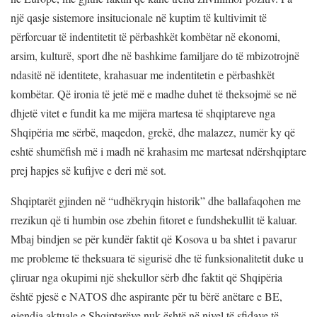
një qasje sistemore insitucionale në kuptim të kultivimit të
përforcuar të indentitetit të përbashkët kombëtar në ekonomi,
arsim, kulturë, sport dhe në bashkime familjare do të mbizotrojnë
ndasitë në identitete, krahasuar me indentitetin e përbashkët
kombëtar. Që ironia të jetë më e madhe duhet të theksojmë se në
dhjetë vitet e fundit ka me mijëra martesa të shqiptareve nga
Shqipëria me sërbë, maqedon, grekë, dhe malazez, numër ky që
eshtë shumëfish më i madh në krahasim me martesat ndërshqiptare
prej hapjes së kufijve e deri më sot.
Shqiptarët gjinden në “udhëkryqin historik” dhe ballafaqohen me
rrezikun që ti humbin ose zbehin fitoret e fundshekullit të kaluar.
Mbaj bindjen se për kundër faktit që Kosova u ba shtet i pavarur
me probleme të theksuara të sigurisë dhe të funksionalitetit duke u
çliruar nga okupimi një shekullor sërb dhe faktit që Shqipëria
është pjesë e NATOS dhe aspirante për tu bërë anëtare e BE,
gjendja aktuale e Shqiptarëve nuk është në nivel të sfidave të