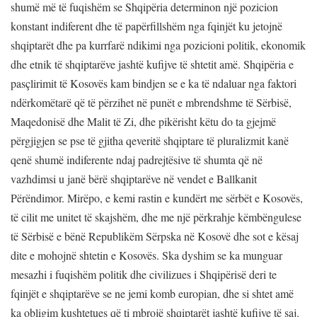
shumë më të fuqishëm se Shqipëria determinon një pozicion
konstant indiferent dhe të papërfillshëm nga fqinjët ku jetojnë
shqiptarët dhe pa kurrfarë ndikimi nga pozicioni politik, ekonomik
dhe etnik të shqiptarëve jashtë kufijve të shtetit amë. Shqipëria e
pasçlirimit të Kosovës kam bindjen se e ka të ndaluar nga faktori
ndërkomëtarë që të përzihet në punët e mbrendshme të Sërbisë,
Maqedonisë dhe Malit të Zi, dhe pikërisht këtu do ta gjejmë
përgjigjen se pse të gjitha qeveritë shqiptare të pluralizmit kanë
qenë shumë indiferente ndaj padrejtësive të shumta që në
vazhdimsi u janë bërë shqiptarëve në vendet e Ballkanit
Përëndimor. Mirëpo, e kemi rastin e kundërt me sërbët e Kosovës,
të cilit me unitet të skajshëm, dhe me një përkrahje këmbëngulese
të Sërbisë e bënë Republikëm Sërpska në Kosovë dhe sot e kësaj
dite e mohojnë shtetin e Kosovës. Ska dyshim se ka munguar
mesazhi i fuqishëm politik dhe civilizues i Shqipërisë deri te
fqinjët e shqiptarëve se ne jemi komb europian, dhe si shtet amë
ka obligim kushtetues që ti mbrojë shqiptarët jashtë kufijve të saj.