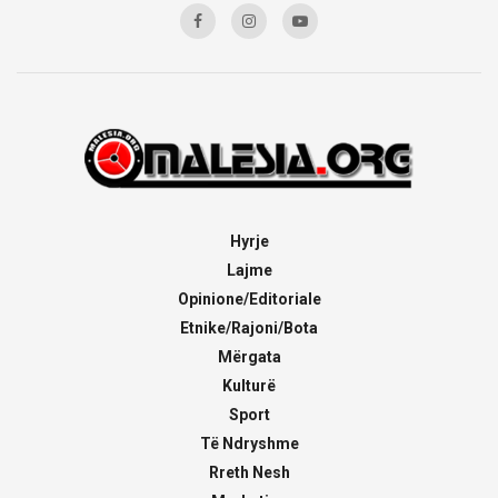
Hyrje
Lajme
Opinione/Editoriale
Etnike/Rajoni/Bota
Mërgata
Kulturë
Sport
Të Ndryshme
Rreth Nesh