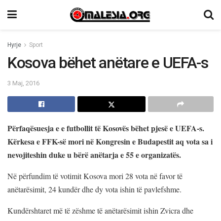
Hyrje
Sport
Kosova bëhet anëtare e UEFA-s
3 Maj, 2016
Përfaqësuesja e e futbollit të Kosovës bëhet pjesë e UEFA-s.
Kërkesa e FFK-së mori në Kongresin e Budapestit aq vota sa i
nevojiteshin duke u bërë anëtarja e 55 e organizatës.
Në përfundim të votimit Kosova mori 28 vota në favor të
anëtarësimit, 24 kundër dhe dy vota ishin të pavlefshme.
Kundërshtaret më të zëshme të anëtarësimit ishin Zvicra dhe