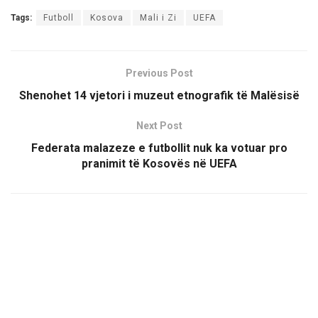
Tags:
Futboll
Kosova
Mali i Zi
UEFA
Previous Post
Shenohet 14 vjetori i muzeut etnografik të Malësisë
Next Post
Federata malazeze e futbollit nuk ka votuar pro
pranimit të Kosovës në UEFA