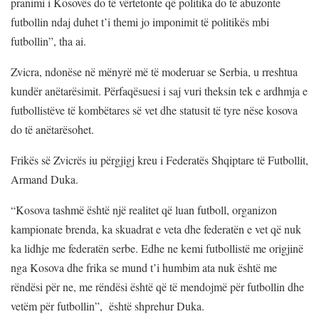
pranimi i Kosovës do të vërtetonte që politika do të abuzonte
futbollin ndaj duhet t’i themi jo imponimit të politikës mbi
futbollin”, tha ai.
Zvicra, ndonëse në mënyrë më të moderuar se Serbia, u rreshtua
kundër anëtarësimit. Përfaqësuesi i saj vuri theksin tek e ardhmja e
futbollistëve të kombëtares së vet dhe statusit të tyre nëse kosova
do të anëtarësohet.
Frikës së Zvicrës iu përgjigj kreu i Federatës Shqiptare të Futbollit,
Armand Duka.
“Kosova tashmë është një realitet që luan futboll, organizon
kampionate brenda, ka skuadrat e veta dhe federatën e vet që nuk
ka lidhje me federatën serbe. Edhe ne kemi futbollistë me origjinë
nga Kosova dhe frika se mund t’i humbim ata nuk është me
rëndësi për ne, me rëndësi është që të mendojmë për futbollin dhe
vetëm për futbollin”, është shprehur Duka.