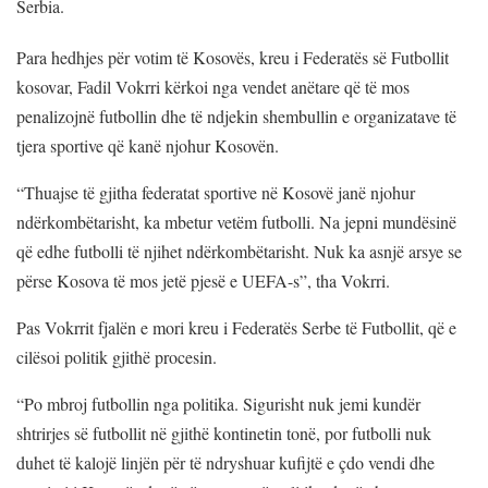
Serbia.
Para hedhjes për votim të Kosovës, kreu i Federatës së Futbollit
kosovar, Fadil Vokrri kërkoi nga vendet anëtare që të mos
penalizojnë futbollin dhe të ndjekin shembullin e organizatave të
tjera sportive që kanë njohur Kosovën.
“Thuajse të gjitha federatat sportive në Kosovë janë njohur
ndërkombëtarisht, ka mbetur vetëm futbolli. Na jepni mundësinë
që edhe futbolli të njihet ndërkombëtarisht. Nuk ka asnjë arsye se
përse Kosova të mos jetë pjesë e UEFA-s”, tha Vokrri.
Pas Vokrrit fjalën e mori kreu i Federatës Serbe të Futbollit, që e
cilësoi politik gjithë procesin.
“Po mbroj futbollin nga politika. Sigurisht nuk jemi kundër
shtrirjes së futbollit në gjithë kontinetin tonë, por futbolli nuk
duhet të kalojë linjën për të ndryshuar kufijtë e çdo vendi dhe