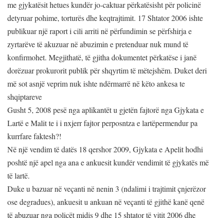
me gjykatësit hetues kundër jo-caktuar përkatësisht për policinë
detyruar pohime, torturës dhe keqtrajtimit. 17 Shtator 2006 ishte
publikuar një raport i cili arriti në përfundimin se përfshirja e
zyrtarëve të akuzuar në abuzimin e pretenduar nuk mund të
konfirmohet. Megjithatë, të gjitha dokumentet përkatëse i janë
dorëzuar prokurorit publik për shqyrtim të mëtejshëm. Duket deri
më sot asnjë veprim nuk ishte ndërmarrë në këto ankesa te
shqiptareve
Gusht
5, 2008 pesë nga aplikantët u gjetën fajtorë nga Gjykata e
Lartë e Malit te i i nxjerr fajtor perposntza e lartëpermendur pa
kurrfare faktesh?!
Në një vendim të datës 18 qershor 2009, Gjykata e Apelit hodhi
poshtë një apel nga ana e ankuesit kundër vendimit të gjykatës më
të lartë.
Duke u bazuar në veçanti në nenin 3 (ndalimi i trajtimit çnjerëzor
ose degradues), ankuesit u ankuan në veçanti të gjithë kanë qenë
të abuzuar nga policët midis 9 dhe 15 shtator të vitit 2006 dhe