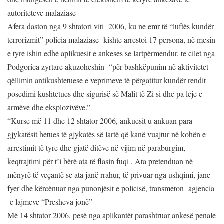
autoriteteve malaziase
Afera daston nga 9 shtatori viti 2006, ku ne emr të “luftës kundër
terrorizmit” policia malaziase kishte arrestoi 17 persona, në mesin
e tyre ishin edhe aplikuesit e ankeses se lartpërmendur, te cilet nga
Podgorica zyrtare akuzoheshin “për bashkëpunim në aktivitetet
qëllimin antikushtetuese e veprimeve të përgatitur kundër rendit
posedimi kushtetues dhe sigurisë së Malit të Zi si dhe pa leje e
armëve dhe eksplozivëve.”
“
Kurse më 11 dhe 12 shtator 2006, ankuesit u ankuan para
gjykatësit hetues të gjykatës së lartë që kanë vuajtur në kohën e
arrestimit të tyre dhe gjatë ditëve në vijim në paraburgim,
keqtrajtimi për t’i bërë ata të flasin fuqi . Ata pretenduan në
mënyrë të veçantë se ata janë rrahur, të privuar nga ushqimi, jane
fyer dhe kërcënuar nga punonjësit e policisë, transmeton agjencia
e lajmeve “Presheva jonë”
Më 14 shtator 2006, pesë nga aplikantët parashtruar ankesë penale