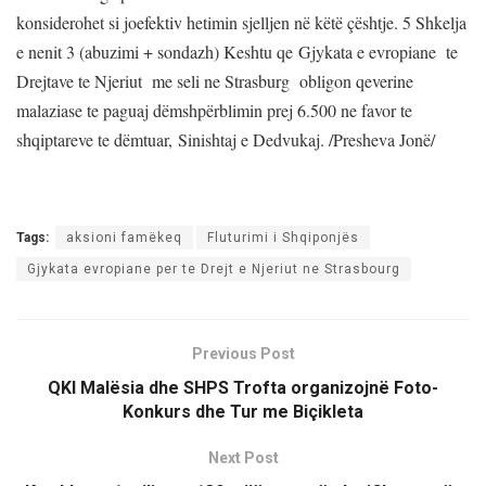
konsiderohet si joefektiv hetimin sjelljen në këtë çështje. 5 Shkelja
e nenit 3 (abuzimi + sondazh) Keshtu qe Gjykata e evropiane te
Drejtave te Njeriut me seli ne Strasburg obligon qeverine
malaziase te paguaj dëmshpërblimin prej 6.500 ne favor te
shqiptareve te dëmtuar, Sinishtaj e Dedvukaj. /Presheva Jonë/
Tags:
aksioni famëkeq
Fluturimi i Shqiponjës
Gjykata evropiane per te Drejt e Njeriut ne Strasbourg
Previous Post
QKI Malësia dhe SHPS Trofta organizojnë Foto-
Konkurs dhe Tur me Biçikleta
Next Post