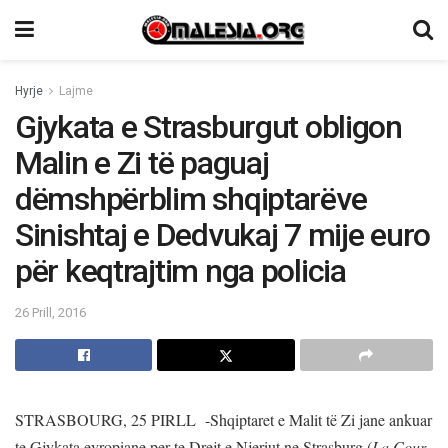
Hyrje
Lajme
Gjykata e Strasburgut obligon
Malin e Zi të paguaj
dëmshpërblim shqiptarëve
Sinishtaj e Dedvukaj 7 mije euro
për keqtrajtim nga policia
26 Prill, 2016
STRASBOURG, 25 PIRLL -Shqiptaret e Malit të Zi jane ankuar
te Gjykata evropiane per te Drejt e Njeriut ne Strasburg (
La Cour