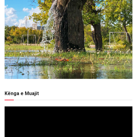
Kënga e Muajit