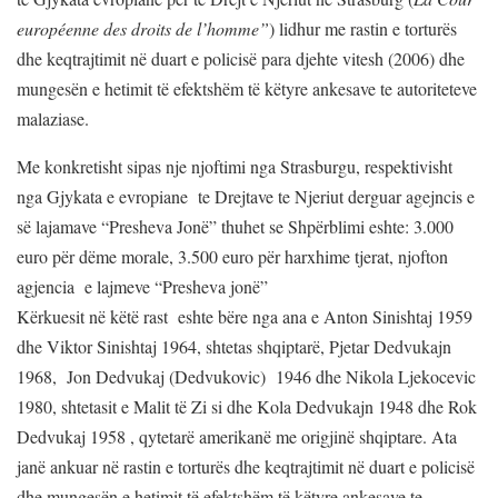
européenne des droits de l’homme”
) lidhur me rastin e torturës
dhe keqtrajtimit në duart e policisë para djehte vitesh (2006) dhe
mungesën e hetimit të efektshëm të këtyre ankesave te autoriteteve
malaziase.
Me konkretisht sipas nje njoftimi nga Strasburgu, respektivisht
nga Gjykata e evropiane te Drejtave te Njeriut derguar agejncis e
së lajamave “Presheva Jonë” thuhet se Shpërblimi eshte: 3.000
euro për dëme morale, 3.500 euro për harxhime tjerat, njofton
agjencia e lajmeve “Presheva jonë”
Kërkuesit në këtë rast eshte bëre nga ana e Anton Sinishtaj 1959
dhe Viktor Sinishtaj 1964, shtetas shqiptarë, Pjetar Dedvukajn
1968, Jon Dedvukaj (Dedvukovic) 1946 dhe Nikola Ljekocevic
1980, shtetasit e Malit të Zi si dhe Kola Dedvukajn 1948 dhe Rok
Dedvukaj 1958 , qytetarë amerikanë me origjinë shqiptare. Ata
janë ankuar në rastin e torturës dhe keqtrajtimit në duart e policisë
dhe mungesën e hetimit të efektshëm të këtyre ankesave te