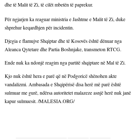
dhe të Malit të Zi, të cilët mbetën të paprekur.
Për ngjarjen ka reaguar ministria e Jashtme e Malit të Zi, duke
shprehur keqardhjen për incidentin.
Djegia e flamujve Shqiptar dhe të Kosovës është dënuar nga
Aleanca Qytetare dhe Partia Boshnjake, transmeton RTCG.
Ende nuk ka ndonjë reagim nga partitë shqiptare në Mal të Zi.
Kjo nuk është hera e parë që në Podgoricë shënohen akte
vandalizmi. Ambasada e Shqipërisë disa herë më parë është
sulmuar me gurë, ndërsa autoritetet malazeze asnjë herë nuk janë
kapur sulmuesit. /MALESIA.ORG/