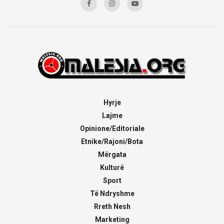
Hyrje
Lajme
Opinione/Editoriale
Etnike/Rajoni/Bota
Mërgata
Kulturë
Sport
Të Ndryshme
Rreth Nesh
Marketing