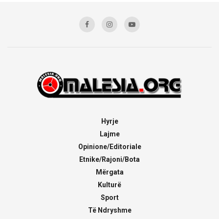
Hyrje
Lajme
Opinione/Editoriale
Etnike/Rajoni/Bota
Mërgata
Kulturë
Sport
Të Ndryshme