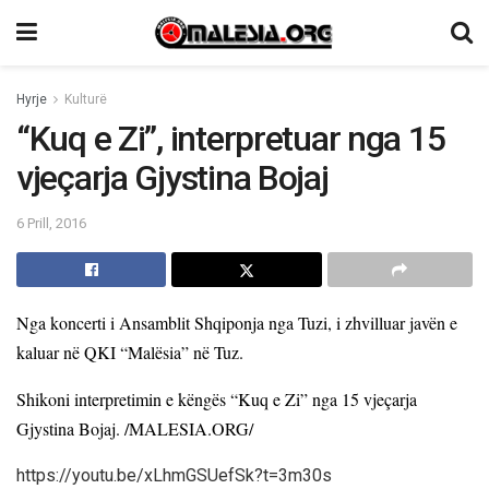
Hyrje
Kulturë
“Kuq e Zi”, interpretuar nga 15
vjeçarja Gjystina Bojaj
6 Prill, 2016
Nga koncerti
i Ansamblit Shqiponja nga Tuzi, i zhvilluar javën e
kaluar në QKI “Malësia” në Tuz.
Shikoni interpretimin e këngës “Kuq e Zi” nga 15 vjeçarja
Gjystina Bojaj. /MALESIA.ORG/
https://youtu.be/xLhmGSUefSk?t=3m30s