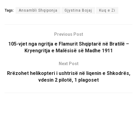
Tags:
Ansambli Shqiponja
Gjystina Bojaj
Kuq e Zi
Previous Post
105-vjet nga ngritja e Flamurit Shqiptarë në Bratilë –
Kryengritja e Malësisë së Madhe 1911
Next Post
Rrëzohet helikopteri i ushtrisë në liqenin e Shkodrës,
vdesin 2 pilotë, 1 plagoset