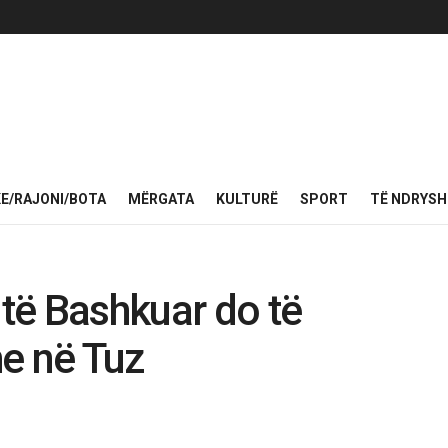
KE/RAJONI/BOTA
MËRGATA
KULTURË
SPORT
TË NDRYS
 të Bashkuar do të
e në Tuz