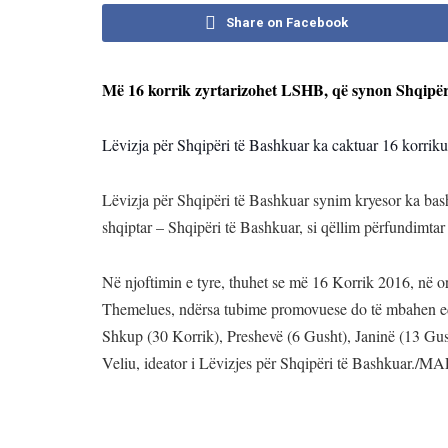
Share on Facebook
Më 16 korrik zyrtarizohet LSHB, që synon Shqipë
Lëvizja për Shqipëri të Bashkuar ka caktuar 16 korriku
Lëvizja për Shqipëri të Bashkuar synim kryesor ka bash
shqiptar – Shqipëri të Bashkuar, si qëllim përfundimtar 
Në njoftimin e tyre, thuhet se më 16 Korrik 2016, në or
Themelues, ndërsa tubime promovuese do të mbahen edh
Shkup (30 Korrik), Preshevë (6 Gusht), Janinë (13 Gus
Veliu, ideator i Lëvizjes për Shqipëri të Bashkuar.