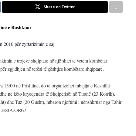
Share on Twitter
rinë e Bashkuar
n 2016 për zyrtarizimin e saj.
kimin e trojeve shqiptare në një shtet të vetëm kombëtar
për zgjidhjen në tërësi të çështjes kombëtare shqiptare.
a 15:00 në Prishtinë, do të organizohet mbajtja e Këshillit
e në këto kryeqendra të Shqipërisë: në Tiranë (23 Korrik),
ht) dhe Tuz (20 Gusht), mbaron njoftimi i nënshkruar nga Tahir
/MALESIA.ORG/