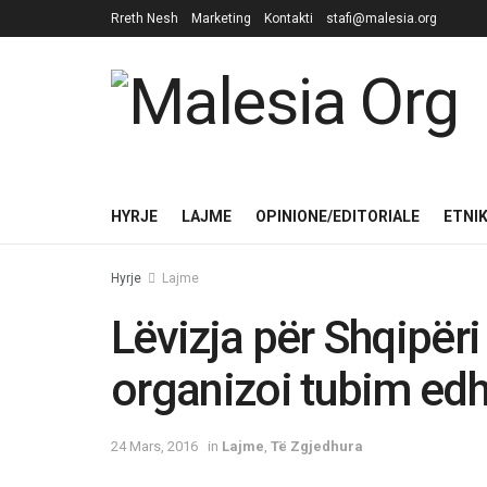
Rreth Nesh
Marketing
Kontakti
stafi@malesia.org
HYRJE
LAJME
OPINIONE/EDITORIALE
ETNI
Hyrje
Lajme
Lëvizja për Shqipëri
organizoi tubim edh
24 Mars, 2016
in
Lajme
,
Të Zgjedhura