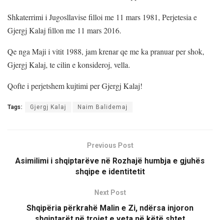
Shkaterrimi i Jugosllavise filloi me 11 mars 1981, Perjetesia e
Gjergj Kalaj fillon me 11 mars 2016.
Qe nga Maji i vitit 1988, jam krenar qe me ka pranuar per shok,
Gjergj Kalaj, te cilin e konsideroj, vella.
Qofte i perjetshem kujtimi per Gjergj Kalaj!
Tags:
Gjergj Kalaj
Naim Balidemaj
Previous Post
Asimilimi i shqiptarëve në Rozhajë humbja e gjuhës
shqipe e identitetit
Next Post
Shqipëria përkrahë Malin e Zi, ndërsa injoron
shqiptarët në trojet e veta në këtë shtet