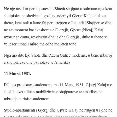
Ne nje rast kur perfaqesuesit e Shtetit shqiptar u sulmuan nga keta
shqipfoles ne sherbim jugosllav, nderhyri Gjergj Kalaj, duke u
thene, keta nuk u kane faj per urrejtjen e Juaj ndaj Shqiperise dhe
ne ate moment bashkeshortja e Gjergjit, Gjyste (Nicaj) Kalaj,
nxori nga canta, revolverin dhe ia dha Gjergjit , duke u thene se
vellezerit tone i mbrojme edhe me jeten tone.
Nga ajo dite kjo Shote dhe Azem Galice moderne, u bene mburoj
e shqiptareve dhe patrioteve te Amerikes
11 Marsi, 1981.
Fill pas protestave studentore, me 11 Mars, 1981, Gjergj Kalaj me
shoket e vet filluan mobilizimin e shqiptareve te amerikes ne
mbrojtje te rinise studentore.
Studio-apartamenti i Gjergj dhe Gjyste Kalaj, ne rrugen 81 dhe ne
West End avenue, u be piketakimi i angazhimeve te parreshtura,