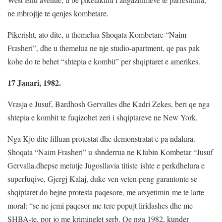
ne mbrojtje te qenjes kombetare.
Pikerisht, ato dite, u themelua Shoqata Kombetare “Naim
Frasheri”, dhe u themelua ne nje studio-apartment, qe pas pak
kohe do te behet “shtepia e kombit” per shqiptaret e amerikes.
17 Janari, 1982.
Vrasja e Jusuf, Bardhosh Gervalles dhe Kadri Zekes, beri qe nga
shtepia e kombit te fuqizohet zeri i shqiptareve ne New York.
Nga Kjo dite filluan protestat dhe demonstratat e pa ndalura.
Shoqata “Naim Frasheri” u shnderrua ne Klubin Kombetar “Jusuf
Gervalla.dhepse metutje Jugosllavia titiste ishte e perkdhelura e
superfuqive, Gjergj Kalaj, duke ven veten peng garantonte se
shqiptaret do bejne protesta paqesore, me arsyetimin me te larte
moral: “se ne jemi paqesor me tere popujt liridashes dhe me
SHBA-te, por jo me kriminelet serb. Qe nga 1982, kunder