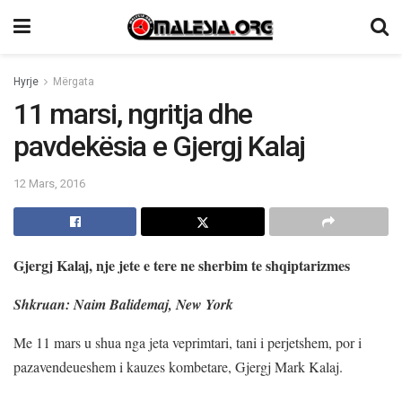
Hyrje
Mërgata
11 marsi, ngritja dhe
pavdekësia e Gjergj Kalaj
12 Mars, 2016
Gjergj Kalaj, nje jete e tere ne sherbim te shqiptarizmes
Shkruan: Naim Balidemaj, New York
Me 11 mars u shua nga jeta veprimtari, tani i perjetshem, por i
pazavendeueshem i kauzes kombetare, Gjergj Mark Kalaj.