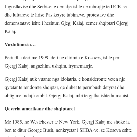
Jugosllavise dhe Serbise, e deri dje ishte ne mbrojtje te UCK-se
dhe luftareve te lirise Pas ketyre tubimeve, protestave dhe
demonstatave ishte i heshturi Gjegj Kalaj, zemer shqiptari Gjergj
Kalaj.
Vazhdimesia…
Periudha deri me 1999, deri ne clirimin e Kosoves, ishte per
Gjergj Kalaj, angazhim, ushqim, frymemarrje.
Gjergj Kalaj nuk vuante nga idolatria, e konsideronte veten nje
qytetar te rendomte shqiptar, qe duhet te permbush detyrat dhe
obligimet ndaj kombit. Gjergj Kalaj, mbi te gjitha ishte humanist.
Qeveria amerikane dhe shqiptaret
Me 1985, ne Westchester te New York, Gjergj Kalaj me shoke ia
ben te ditur George Bush, nenkryetar i SHBA-ve, se Kosova eshte