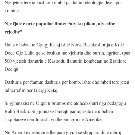
Nje jete e tere ia kushtoi kombit pa dallim ideologjie, feje apo
krahine.
Nje fjale e urte popullor thote: “aty ku pikon, aty edhe
rrjedhe”
Halla e babait te Gjergj Kalaj ishte Nora. Bashkeshortja e Kole
Dede Gjo Lulit, qe se bashku me vjehrrin dhe burrin, ngriten, (pas
500 vjetesh flamurin e Kastrotit, flamurin kombetar, ne Bratile te
Deciqit.
Dashuria per flamur, dashuria per komb, ishte dhe mbeti tere jeten
udherrefim per Gjergj Kalaj.
Si gjimnazist ne Ulqin u brumos me atdhedashuri nga pedagogu
Bahri Brisku. Si gjimnazist verejti padrejtesite qe u behen
shqiptareve nen Jugosllavi dhe emigroi ne Amerike.
Ne Amerike deshmoi edhe para gjyqit se shqiptari di te mbroj