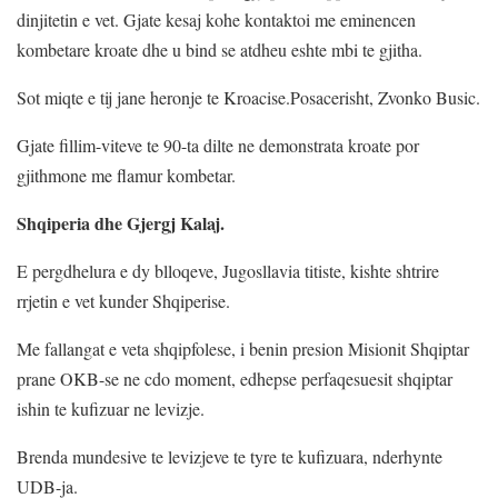
dinjitetin e vet. Gjate kesaj kohe kontaktoi me eminencen
kombetare kroate dhe u bind se atdheu eshte mbi te gjitha.
Sot miqte e tij jane heronje te Kroacise.Posacerisht, Zvonko Busic.
Gjate fillim-viteve te 90-ta dilte ne demonstrata kroate por
gjithmone me flamur kombetar.
Shqiperia dhe Gjergj Kalaj.
E pergdhelura e dy blloqeve, Jugosllavia titiste, kishte shtrire
rrjetin e vet kunder Shqiperise.
Me fallangat e veta shqipfolese, i benin presion Misionit Shqiptar
prane OKB-se ne cdo moment, edhepse perfaqesuesit shqiptar
ishin te kufizuar ne levizje.
Brenda mundesive te levizjeve te tyre te kufizuara, nderhynte
UDB-ja.