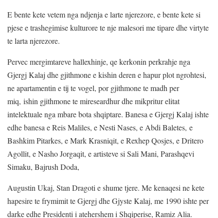
E bente kete vetem nga ndjenja e larte njerezore, e bente kete si
pjese e trashegimise kulturore te nje malesori me tipare dhe virtyte
te larta njerezore.
Pervec mergimtareve hallexhinje, qe kerkonin perkrahje nga
Gjergj Kalaj dhe gjithmone e kishin deren e hapur plot ngrohtesi,
ne apartamentin e tij te vogel, por gjithmone te madh per
miq, ishin gjithmone te mireseardhur dhe mikpritur elitat
intelektuale nga mbare bota shqiptare. Banesa e Gjergj Kalaj ishte
edhe banesa e Reis Maliles, e Nesti Nases, e Abdi Baletes, e
Bashkim Pitarkes, e Mark Krasniqit, e Rexhep Qosjes, e Dritero
Agollit, e Nasho Jorgaqit, e artisteve si Sali Mani, Parashqevi
Simaku, Bajrush Doda,
Augustin Ukaj, Stan Dragoti e shume tjere. Me kenaqesi ne kete
hapesire te frymimit te Gjergj dhe Gjyste Kalaj, me 1990 ishte per
darke edhe Presidenti i atehershem i Shqiperise, Ramiz Alia.