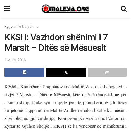
Hyrje
Të Ndryshme
KKSH: Vazhdon shënimi i 7
Marsit – Ditës së Mësuesit
1 Mars, 2016
Këshilli Kombëtar i Shqiptarëve në Mal të Zi do të shënojë edhe
sivjet 7 Marsin – Ditën e Mësuesit, këtë datë të rëndësishme për
arsimin shqip. Duke synuar që të jemi të pranishëm në çdo trevë
ku jetojnë shqiptarët në Mal të Zi dhe në çdo shkollë ku mësimi
zhvillohet në gjuhën shqipe, Komisioni për Arsim dhe Përdorimin
Zyrtar të Gjuhës Shqipe i KKSH-së ka vendosur që manifestimi i