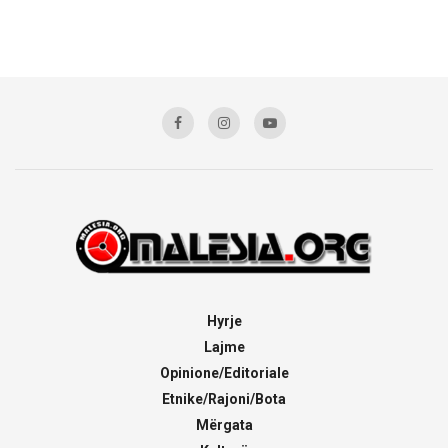
Hyrje
Lajme
Opinione/Editoriale
Etnike/Rajoni/Bota
Mërgata