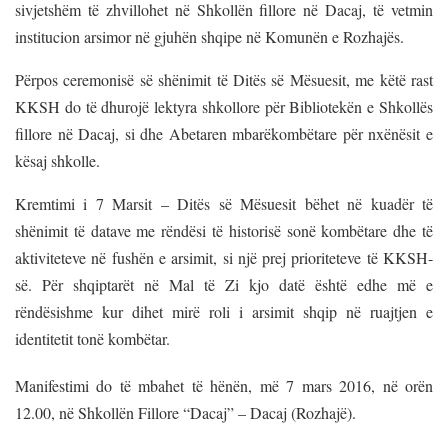
sivjetshëm të zhvillohet në Shkollën fillore në Dacaj, të vetmin
institucion arsimor në gjuhën shqipe në Komunën e Rozhajës.
Përpos ceremonisë së shënimit të Ditës së Mësuesit, me këtë rast
KKSH do të dhurojë lektyra shkollore për Bibliotekën e Shkollës
fillore në Dacaj, si dhe Abetaren mbarëkombëtare për nxënësit e
kësaj shkolle.
Kremtimi i 7 Marsit – Ditës së Mësuesit bëhet në kuadër të
shënimit të datave me rëndësi të historisë sonë kombëtare dhe të
aktiviteteve në fushën e arsimit, si një prej prioriteteve të KKSH-
së. Për shqiptarët në Mal të Zi kjo datë është edhe më e
rëndësishme kur dihet mirë roli i arsimit shqip në ruajtjen e
identitetit tonë kombëtar.
Manifestimi do të mbahet të hënën, më 7 mars 2016, në orën
12.00, në Shkollën Fillore “Dacaj” – Dacaj (Rozhajë).