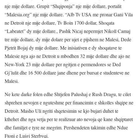
nje mije dollare. Grupit “Shqiponja” nje mije dollare, portalit
“Malesia.org” nje mije dollare. “Alb Tv USA me pronar Gani Vila
ne Detroit nje mije dollare, Tv Boin 1700 dollar, Shoqata
“Labeatet” dy mije dollare., Pashk Nicaj nepermjet Nikoll Camaj
tre mije dollare, dy mije dolare per ujet e pijshem ne Malesi, Dede
Pjetrit Bojaj dy mije dollare. Me inisiativen e dy shoqatave te
Malesie nga ajo ne Detroit u mbodhen 32 mije dollare dhe ajo ne
New-York 23 mije dollare per ngitjen e permendores se Ded
Gj’lulit dhe 16 500 dollare jane dhene per bursat e studenteve ne
Malesi.
Ne kete darke folen edhe Shtjefen Palushaj e Rush Dragu, te cilet
shprehen nevojen e nguteshme per financimin e shkolles shqipe ne
Detroit. Masho Uli ngriti shqetesimin se kjo bujari duhet te
kthehet dhe nga vetja per te realizuar ato nevoja qe kane shqiptaret
dhe familjet e tyre ne megrim. Pershendeten takimin edhe Ndue
Ftoni e Luigj Sterbyqi.