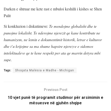
Darken e shtruar me kete rast e mbuloi keshilli i kishes se Shen
Palit
Si konkluzion i diskutimeve:
Te mendojme globalisht dhe te
punojme lokalisht. Te nderojme njerezit qe kane kontribute ne
humanizem, ne lemin e dokumentimit historik, letrar e kulturor
dhe t’u krijojme sa ma shume hapsire njerezve e sidomos
intelektualeve qe te kene respekt per ata qe marrin detyra mbi
supe.
Tags:
Shoqata Malësia e Madhe - Michigan
Previous Post
10 vjet punë të programit studimor për arsimimin e
mësuesve në gjuhën shqipe