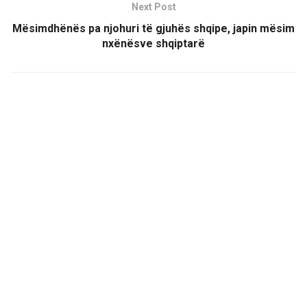
Next Post
Mësimdhënës pa njohuri të gjuhës shqipe, japin mësim
nxënësve shqiptarë