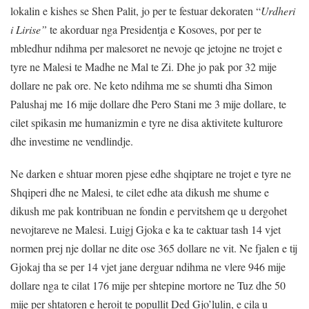
lokalin e kishes se Shen Palit, jo per te festuar dekoraten “
Urdheri
i Lirise”
te akorduar nga Presidentja e Kosoves, por per te
mbledhur ndihma per malesoret ne nevoje qe jetojne ne trojet e
tyre ne Malesi te Madhe ne Mal te Zi. Dhe jo pak por 32 mije
dollare ne pak ore. Ne keto ndihma me se shumti dha Simon
Palushaj me 16 mije dollare dhe Pero Stani me 3 mije dollare, te
cilet spikasin me humanizmin e tyre ne disa aktivitete kulturore
dhe investime ne vendlindje.
Ne darken e shtuar moren pjese edhe shqiptare ne trojet e tyre ne
Shqiperi dhe ne Malesi, te cilet edhe ata dikush me shume e
dikush me pak kontribuan ne fondin e pervitshem qe u dergohet
nevojtareve ne Malesi. Luigj Gjoka e ka te caktuar tash 14 vjet
normen prej nje dollar ne dite ose 365 dollare ne vit. Ne fjalen e tij
Gjokaj tha se per 14 vjet jane derguar ndihma ne vlere 946 mije
dollare nga te cilat 176 mije per shtepine mortore ne Tuz dhe 50
mije per shtatoren e heroit te popullit Ded Gjo’lulin, e cila u