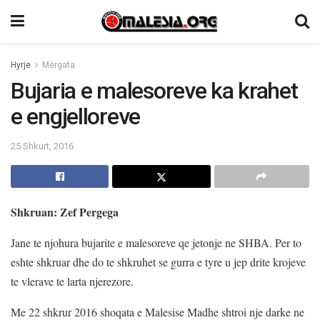
Hyrje
Mërgata
Bujaria e malesoreve ka krahet
e engjelloreve
25 Shkurt, 2016
Shkruan: Zef Pergega
Jane te njohura bujarite e malesoreve qe jetonje ne SHBA. Per to
eshte shkruar dhe do te shkruhet se gurra e tyre u jep drite krojeve
te vlerave te larta njerezore.
Me 22 shkrur 2016 shoqata e Malesise Madhe shtroi nje darke ne