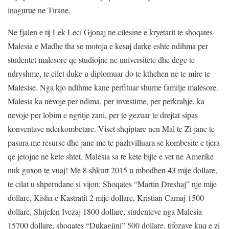
inagurue ne Tirane.
Ne fjalen e tij Lek Leci Gjonaj ne cilesine e kryetarit te shoqates
Malesia e Madhe tha se motoja e kesaj darke eshte ndihma per
studentet malesore qe studiojne ne universitete dhe dege te
ndryshme, te cilet duke u diplomuar do te kthehen ne te mire te
Malesise. Nga kjo ndihme kane perfituar shume familje malesore.
Malesia ka nevoje per ndima, per investime, per perkrahje, ka
nevoje per lobim e ngritje zani, per te gezuar te drejtat sipas
konventave nderkombetare. Viset shqiptare nen Mal te Zi jane te
pasura me resurse dhe jane me te pazhvilluara se kombesite e tjera
qe jetojne ne kete shtet. Malesia sa te kete bijte e vet ne Amerike
nuk guxon te vuaj! Me 8 shkurt 2015 u mbodhen 43 mije dollare,
te cilat u shperndane si vijon: Shoqates “Martin Dreshaj” nje mije
dollare, Kisha e Kastratit 2 mije dollare, Kristian Camaj 1500
dollare, Shtjefen Ivezaj 1800 dollare, studenteve nga Malesia
15700 dollare, shoqates “Dukagjini” 500 dollare, tifozave kuq e zi