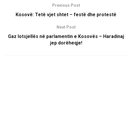
Previous Post
Kosovë: Tetë vjet shtet – festë dhe protestë
Next Post
Gaz lotsjellës në parlamentin e Kosovës – Haradinaj
jep dorëheqje!