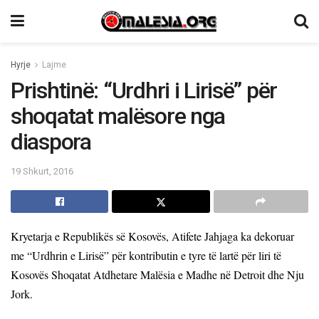
Hyrje
Lajme
Prishtinë: “Urdhri i Lirisë” për
shoqatat malësore nga
diaspora
19 Shkurt, 2016
Kryetarja e Republikës së Kosovës, Atifete Jahjaga ka dekoruar
me “Urdhrin e Lirisë” për kontributin e tyre të lartë për liri të
Kosovës Shoqatat Atdhetare Malësia e Madhe në Detroit dhe Nju
Jork.