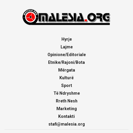
Hyrje
Lajme
Opinione/Editoriale
Etnike/Rajoni/Bota
Mërgata
Kulturë
Sport
Të Ndryshme
Rreth Nesh
Marketing
Kontakti
stafi@malesia.org