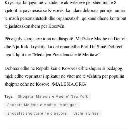
Kryetarja Jahjaga, në vazhdën e aktiviteteve për shënimin e 8-
vjetorit të pavarësisë së Kosovës, ka ndarë dekorata për një numër
të madh personalitetesh dhe organizatash, që kanë dhënë kontribut
të jashtëzakonshëm për Kosovën.
Përveç dy shoqatave tona në diasporë, Malësia e Madhe në Detroit
dhe Nju Jork, kryetarja ka dekoruar edhe Prof.Dr. Simë Dobreci
nga Ulqini me “Medaljen Presidenciale të Meritave”.
Dobreci edhe në Republikën e Kosovës është shquar si pedagog,
mjek edhe veprimtar i spikatur në vitet më të vështira për popullin
shqiptar edhe në Kosovë. /MALESIA.ORG/
Tags:
Shoqata "Malësia e Madhe" New York
Shoqata Malësia e Madhe - Michigan
shoqatat shqiptare në diasporë
Urdhri i Lirisë