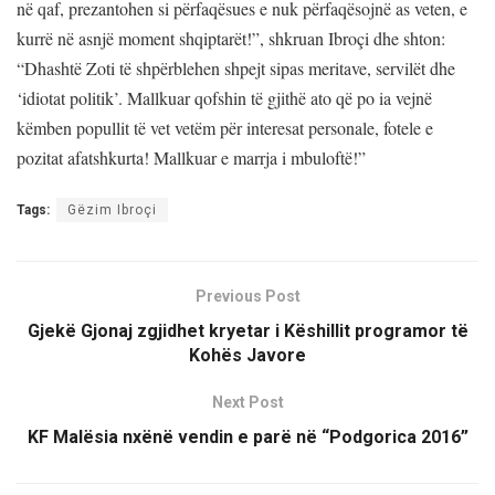
në qaf, prezantohen si përfaqësues e nuk përfaqësojnë as veten, e
kurrë në asnjë moment shqiptarët!”, shkruan Ibroçi dhe shton:
“Dhashtë Zoti të shpërblehen shpejt sipas meritave, servilët dhe
‘idiotat politik’. Mallkuar qofshin të gjithë ato që po ia vejnë
këmben popullit të vet vetëm për interesat personale, fotele e
pozitat afatshkurta! Mallkuar e marrja i mbuloftë!”
Tags:
Gëzim Ibroçi
Previous Post
Gjekë Gjonaj zgjidhet kryetar i Këshillit programor të
Kohës Javore
Next Post
KF Malësia nxënë vendin e parë në “Podgorica 2016”