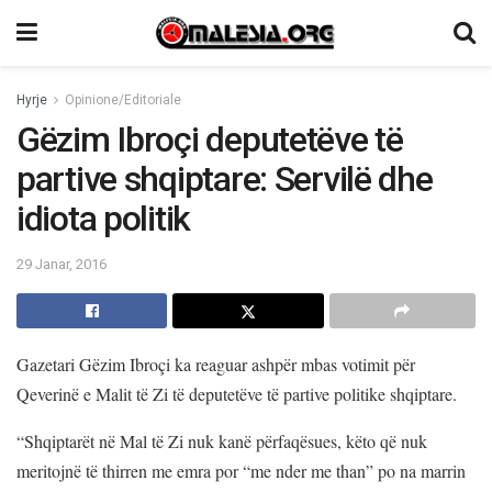
Hyrje
Opinione/Editoriale
Gëzim Ibroçi deputetëve të
partive shqiptare: Servilë dhe
idiota politik
29 Janar, 2016
Gazetari Gëzim Ibroçi ka reaguar ashpër mbas votimit për
Qeverinë e Malit të Zi të deputetëve të partive politike shqiptare.
“Shqiptarët në Mal të Zi nuk kanë përfaqësues, këto që nuk
meritojnë të thirren me emra por “me nder me than” po na marrin