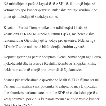
Në mbledhjen e parë të kryesisë së ASH-së, lidhur çështjes së
votimit pro apo kundër qeverisë, nuk është pru një vendim, dhe
pritet që mbledhja të vazhdojë sonte.
Kryetari i Partisë Demokratike dhe udhëheqësi i listës së
koalicionit PD-ASH-LDnëMZ Fatmir Gjeka, më herët kishte
rekomanduar Gjeloshajt që të votojë pro qeverisë. Ndërsa nga
LDnëMZ ende nuk është bërë ndonjë qëndrim zyrtarë.
Deputeti tjetër nga partitë shqiptare, Genci Nimanbegu nga Forca,
njëkohësisht dhe kryetarë i Këshillit Kombëtar Shqiptar, kishte
deklaruar se do të votojë pro qeverisë së Djukanovic.
Seanca për votëbesimin e qeverisë së Malit të Zi ka filluar sot në
Parlamentin malazez me polemika të ashpra në mes të opozitës
dhe shumicës parlamentare, por dhe SDP-së e cila është pjesë e
kësaj shumicë, por e cila ka paralajmëruar se do të votojë kundër.
/MALESIA.ORG/