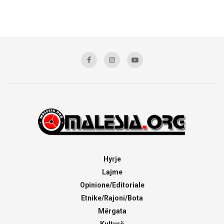
Hyrje
Lajme
Opinione/Editoriale
Etnike/Rajoni/Bota
Mërgata
Kulturë