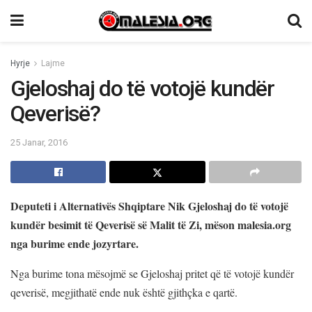
Hyrje
Lajme
Gjeloshaj do të votojë kundër
Qeverisë?
25 Janar, 2016
Deputeti i Alternativës Shqiptare Nik Gjeloshaj do të votojë
kundër besimit të Qeverisë së Malit të Zi, mëson malesia.org
nga burime ende jozyrtare.
Nga burime tona mësojmë se Gjeloshaj pritet që të votojë kundër
qeverisë, megjithatë ende nuk është gjithçka e qartë.