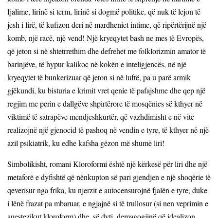
fjalime, lirinë si term, lirinë si dogmë politike, që nuk të lejon të
jesh i lirë, të kufizon deri në mardheniet intime, që ripërtërijnë një
komb, një racë, një vend! Një kryeqytet bash ne mes të Evropës,
që jeton si në shtetrrethim dhe defrehet me folklorizmin amator të
barinjëve, të hypur kalikoc në kokën e inteligjencës, në një
kryeqytet të bunkerizuar që jeton si në luftë, pa u parë armik
gjëkundi, ku bisturia e krimit vret qenie të pafajshme dhe qep një
regjim me perin e dallgëve shpirtërore të mosqënies së kthyer në
viktimë të satrapëve mendjeshkurtër, që vazhdimisht e në vite
realizojnë një gjenocid të pashoq në vendin e tyre, të kthyer në një
azil psikiatrik, ku edhe kafsha gëzon më shumë liri!
Simbolikisht, romani Kloroformi është një kërkesë për liri dhe një
metaforë e dyfishtë që nënkupton së pari gjendjen e një shoqërie të
qeverisur nga frika, ku njerzit e autocensurojnë fjalën e tyre, duke
i lënë frazat pa mbaruar, e ngjajnë si të trullosur (si nen veprimin e
anestezikut kloroform) dhe, së dyti, demagogjinë që idealizon