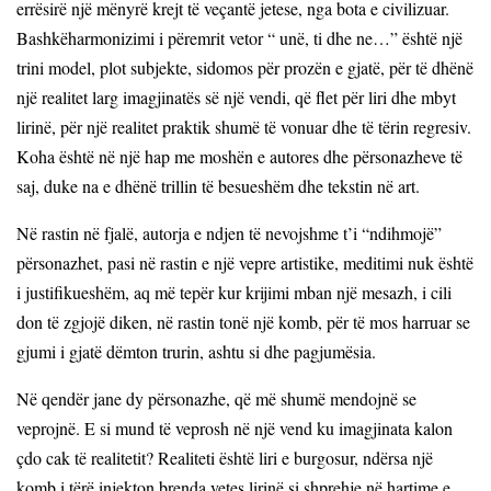
errësirë një mënyrë krejt të veçantë jetese, nga bota e civilizuar.
Bashkëharmonizimi i përemrit vetor “ unë, ti dhe ne…” është një
trini model, plot subjekte, sidomos për prozën e gjatë, për të dhënë
një realitet larg imagjinatës së një vendi, që flet për liri dhe mbyt
lirinë, për një realitet praktik shumë të vonuar dhe të tërin regresiv.
Koha është në një hap me moshën e autores dhe përsonazheve të
saj, duke na e dhënë trillin të besueshëm dhe tekstin në art.
Në rastin në fjalë, autorja e ndjen të nevojshme t’i “ndihmojë”
përsonazhet, pasi në rastin e një vepre artistike, meditimi nuk është
i justifikueshëm, aq më tepër kur krijimi mban një mesazh, i cili
don të zgjojë diken, në rastin tonë një komb, për të mos harruar se
gjumi i gjatë dëmton trurin, ashtu si dhe pagjumësia.
Në qendër jane dy përsonazhe, që më shumë mendojnë se
veprojnë. E si mund të veprosh në një vend ku imagjinata kalon
çdo cak të realitetit? Realiteti është liri e burgosur, ndërsa një
komb i tërë injekton brenda vetes lirinë si shprehje në hartime e