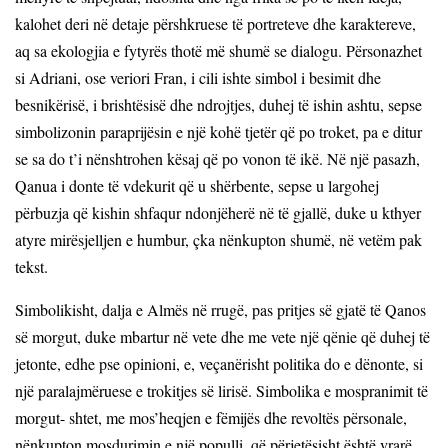
kalohet deri në detaje përshkruese të portreteve dhe karaktereve,
aq sa ekologjia e fytyrës thotë më shumë se dialogu. Përsonazhet
si Adriani, ose veriori Fran, i cili ishte simbol i besimit dhe
besnikërisë, i brishtësisë dhe ndrojtjes, duhej të ishin ashtu, sepse
simbolizonin paraprijësin e një kohë tjetër që po troket, pa e ditur
se sa do t’i nënshtrohen kësaj që po vonon të ikë. Në një pasazh,
Qanua i donte të vdekurit që u shërbente, sepse u largohej
përbuzja që kishin shfaqur ndonjëherë në të gjallë, duke u kthyer
atyre mirësjelljen e humbur, çka nënkupton shumë, në vetëm pak
tekst.
Simbolikisht, dalja e Almës në rrugë, pas pritjes së gjatë të Qanos
së morgut, duke mbartur në vete dhe me vete një qënie që duhej të
jetonte, edhe pse opinioni, e, veçanërisht politika do e dënonte, si
një paralajmëruese e trokitjes së lirisë. Simbolika e mospranimit të
morgut- shtet, me mos’heqjen e fëmijës dhe revoltës përsonale,
nënkupton mosdurimin e një populli, që përjetësisht është vrarë