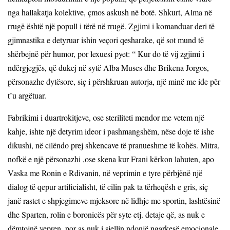
nga hallakatja kolektive, çmos askush në botë. Shkurt, Alma në
rrugë është një popull i tërë në rrugë. Zgjimi i komanduar deri të
gjimnastika e detyruar ishin veçori qesharake, që sot mund të
shërbejnë për humor, por lexuesi pyet: “ Kur do të vij zgjimi i
ndërgjegjës, që dukej në sytë Alba Muses dhe Brikena Jorgos,
përsonazhe dytësore, siç i përshkruan autorja, një minë me ide për
t’u argëtuar.
Fabrikimi i duartrokitjeve, ose steriliteti mendor me vetem një
kahje, ishte një detyrim ideor i pashmangshëm, nëse doje të ishe
dikushi, në cilëndo prej shkencave të pranueshme të kohës. Mitra,
nofkë e një përsonazhi ,ose skena kur Frani kërkon lahuten, apo
Vaska me Ronin e Rdivanin, në veprimin e tyre përbjënë një
dialog të qepur artificialisht, të cilin pak ta tërheqësh e gris, siç
janë rastet e shpjegimeve mjeksore në lidhje me sportin, lashtësinë
dhe Sparten, rolin e boronicës për syte etj. detaje që, as nuk e
dëmtojnë vepren, por as nuk i sjellin ndonjë ngarkesë emocionale