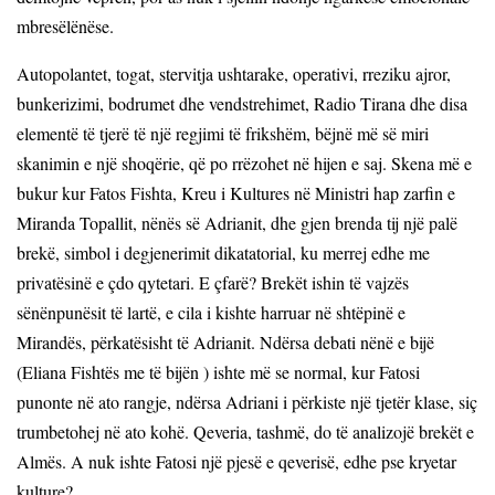
mbresëlënëse.
Autopolantet, togat, stervitja ushtarake, operativi, rreziku ajror,
bunkerizimi, bodrumet dhe vendstrehimet, Radio Tirana dhe disa
elementë të tjerë të një regjimi të frikshëm, bëjnë më së miri
skanimin e një shoqërie, që po rrëzohet në hijen e saj. Skena më e
bukur kur Fatos Fishta, Kreu i Kultures në Ministri hap zarfin e
Miranda Topallit, nënës së Adrianit, dhe gjen brenda tij një palë
brekë, simbol i degjenerimit dikatatorial, ku merrej edhe me
privatësinë e çdo qytetari. E çfarë? Brekët ishin të vajzës
sënënpunësit të lartë, e cila i kishte harruar në shtëpinë e
Mirandës, përkatësisht të Adrianit. Ndërsa debati nënë e bijë
(Eliana Fishtës me të bijën ) ishte më se normal, kur Fatosi
punonte në ato rangje, ndërsa Adriani i përkiste një tjetër klase, siç
trumbetohej në ato kohë. Qeveria, tashmë, do të analizojë brekët e
Almës. A nuk ishte Fatosi një pjesë e qeverisë, edhe pse kryetar
kulture?