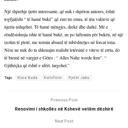
Një shprehje tjetër interesante, që nuk i shpëton autores, është
togfjalëshi “ të hamë bukë” që zuri tre emra, të tria vakteve që
njeriu ushqehet. Të hamë mëngjes, drekë dhe darkë. Më e
rëndësishmja ishte të hamë bukë, ne po luftonim për bukën, në një
izolim të plotë, me termin absurd të mbështetjes në forcat tona.
Nëse ne nuk do ta shkruajm realisht letërsinë e viteve të errta, do
të biemë në vargjet e Gëtes : “ Alles Nahe werde fern”. “
Gjithëçka që është e afërt, largohet.”
Tags:
Klara Buda
Kolorform
Pjetër Jaku
Previous Post
Renovimi i shkollës në Kshevë vetëm dëshirë
Next Post