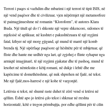
Terrori i paqes si vazhdim dhe mbarimi i një terrori të tipit ISIS, në
një vend paqësor dhe të civilizuar, vjen nëpërmjet një metamorfoze
të paimagjinueshme në romanin “Kloroform”, të autores Klara
Buda. Një titull që do t’i shkonte një vepre shkencore, sidomos të
mjeksisë së aplikuar, në kushtet e pakushtëzuara të një regjimi
fatal, kthyer në një morg gjigand, që mund të marrë një komb
brenda tij. Një sipërfaqe paqësore që hështëte për të mbijetuar, që
fliste dhe hante me urdhër nga lart, që zgjohej e flinte syhapur nga
armiqtë imagjinarë, të një regjimi gjakatar dhe të pashoq, mund të
lexohet në nëntekstin e këtij romani, në dukje i lehtë dhe me
kapërcime të domethënshme, që nuk shprehen në fjalë, në tekst.
Me një fjalë,mos-harresë e një kohe të vargonjtë.
Letërsia si tekst, në shumë raste duhet të zërë vend si letërsi në
qëllim. Është apo jo letërsi çdo tekst i shkruar në rreshta
horizontalë, këtë e tregon përmbajtja, por edhe qëllimi për të cilin