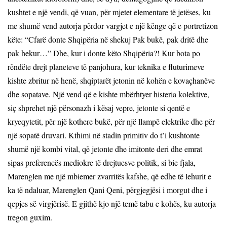
kushtet e një vendi, që vuan, për mjetet elementare të jetëses, ku
me shumë vend autorja përdor vargjet e një kënge që e portretizon
këte: “Cfarë donte Shqipëria në shekuj Pak bukë, pak dritë dhe
pak hekur…” Dhe, kur i donte këto Shqipëria?! Kur bota po
rëndëte drejt planeteve të panjohura, kur teknika e fluturimeve
kishte zbritur në henë, shqiptarët jetonin në kohën e kovaçhanëve
dhe sopatave. Një vend që e kishte mbërhtyer histeria kolektive,
siç shprehet një përsonazh i kësaj vepre, jetonte si qentë e
kryeqytetit, për një kothere bukë, për një llampë elektrike dhe për
një sopatë druvari. Kthimi në stadin primitiv do t’i kushtonte
shumë një kombi vital, që jetonte dhe imitonte deri dhe emrat
sipas preferencës mediokre të drejtuesve politik, si bie fjala,
Marenglen me një mbiemer zvarritës kafshe, që edhe të lehurit e
ka të ndaluar, Marenglen Qani Qeni, përgjegjësi i morgut dhe i
qepjes së virgjërisë. E gjithë kjo një temë tabu e kohës, ku autorja
tregon guxim.