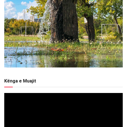
Kënga e Muajit