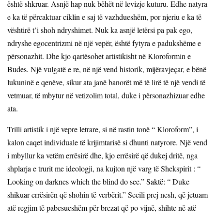
është shkruar. Asnjë hap nuk bëhët në levizje kuturu. Edhe natyra
e ka të përcaktuar ciklin e saj të vazhdueshëm, por njeriu e ka të
vështirë t’i shoh ndryshimet. Nuk ka asnjë letërsi pa pak ego,
ndryshe egocentrizmi në një vepër, është fytyra e padukshëme e
përsonazhit. Dhe kjo qartësohet artistikisht në Kloroformin e
Budes. Një vulgatë e re, në një vend historik, mijëravjeçar, e bënë
lukuninë e qenëve, sikur ata janë banorët më të lirë të një vendi të
vetmuar, të mbytur në vetizolim total, duke i përsonazhizuar edhe
ata.
Trilli artistik i një vepre letrare, si në rastin tonë “ Kloroform”, i
kalon caqet individuale të krijimtarisë si dhunti natyrore. Një vend
i mbyllur ka vetëm errësirë dhe, kjo errësirë që dukej dritë, nga
shplarja e trurit me ideologji, na kujton një varg të Shekspirit : “
Looking on darknes which the blind do see.” Saktë: “ Duke
shikuar errësirën që shohin të verbërit.” Secili prej nesh, që jetuam
atë regjim të pabesueshëm për brezat që po vijnë, shihte në atë