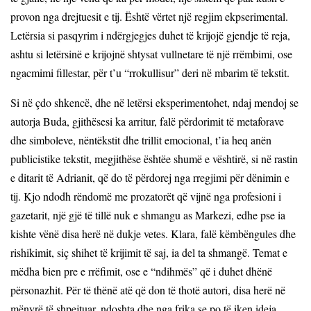
provon nga drejtuesit e tij. Është vërtet një regjim ekpserimental.
Letërsia si pasqyrim i ndërgjegjes duhet të krijojë gjendje të reja,
ashtu si letërsinë e krijojnë shtysat vullnetare të një rrëmbimi, ose
ngacmimi fillestar, për t’u “rrokullisur” deri në mbarim të tekstit.
Si në çdo shkencë, dhe në letërsi eksperimentohet, ndaj mendoj se
autorja Buda, gjithësesi ka arritur, falë përdorimit të metaforave
dhe simboleve, nëntëkstit dhe trillit emocional, t’ia heq anën
publicistike tekstit, megjithëse ështëe shumë e vështirë, si në rastin
e ditarit të Adrianit, që do të përdorej nga rregjimi për dënimin e
tij. Kjo ndodh rëndomë me prozatorët që vijnë nga profesioni i
gazetarit, një gjë të tillë nuk e shmangu as Markezi, edhe pse ia
kishte vënë disa herë në dukje vetes. Klara, falë këmbëngules dhe
rishikimit, siç shihet të krijimit të saj, ia del ta shmangë. Temat e
mëdha bien pre e rrëfimit, ose e “ndihmës” që i duhet dhënë
përsonazhit. Për të thënë atë që don të thotë autori, disa herë në
mënyrë të shpejtuar, ndoshta dhe nga frika se po të iken ideja,