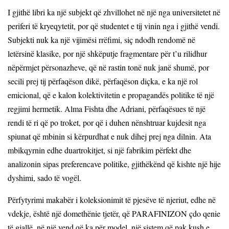
I gjithë libri ka një subjekt që zhvillohet në një nga universitetet në
periferi të kryeqytetit, por që studentet e tij vinin nga i gjithë vendi.
Subjekti nuk ka një vijimësi rrëfimi, siç ndodh rendomë në
letërsinë klasike, por një shkëputje fragmentare për t’u rilidhur
nëpërmjet përsonazheve, që në rastin tonë nuk janë shumë, por
secili prej tij përfaqëson dikë, përfaqëson diçka, e ka një rol
emicional, që e kalon kolektivitetin e propagandës politike të një
regjimi hermetik. Alma Fishta dhe Adriani, përfaqësues të një
rendi të ri që po troket, por që i duhen nënshtruar kujdesit nga
spiunat që mbinin si kërpurdhat e nuk dihej prej nga dilnin. Ata
mbikqyrnin edhe duartrokitjet, si një fabrikim përfekt dhe
analizonin sipas preferencave politike, gjithëkënd që kishte një hije
dyshimi, sado të vogël.
Përfytyrimi makabër i koleksionimit të pjesëve të njeriut, edhe në
vdekje, është një domethënie tjetër, që PARAFINIZON çdo qenie
të gjallë, në një vend që ka për model, një sistem që pak kush e