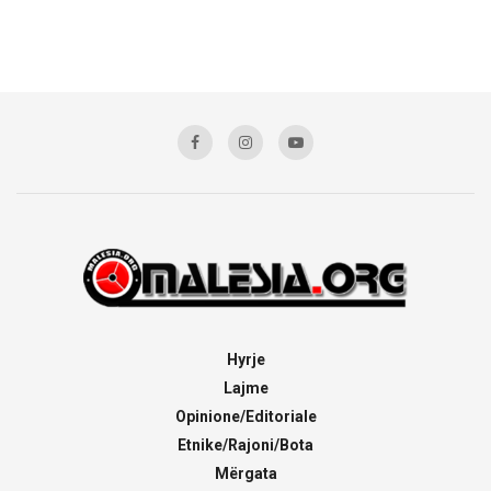
Hyrje
Lajme
Opinione/Editoriale
Etnike/Rajoni/Bota
Mërgata