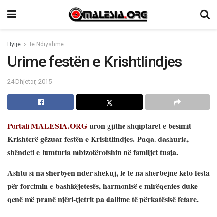
Hyrje
Të Ndryshme
Urime festën e Krishtlindjes
24 Dhjetor, 2015
Portali MALESIA.ORG
uron gjithë shqiptarët e besimit
Krishterë gëzuar festën e Krishtlindjes. Paqa, dashuria,
shëndeti e lumturia mbizotërofshin në familjet tuaja.
Ashtu si na shërbyen ndër shekuj, le të na shërbejnë këto festa
për forcimin e bashkëjetesës, harmonisë e mirëqenies duke
qenë më pranë njëri-tjetrit pa dallime të përkatësisë fetare.