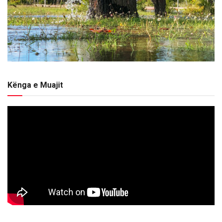
Kënga e Muajit