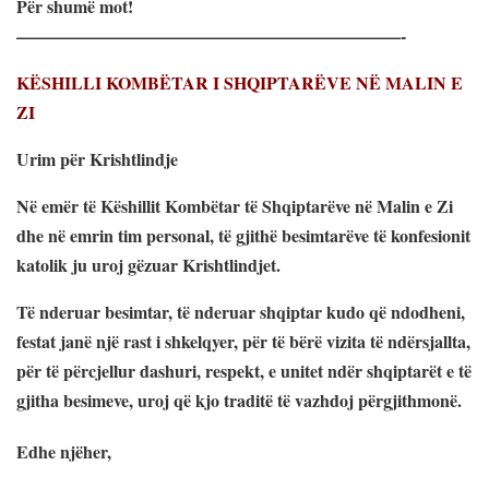
Për shumë mot!
——————————————————————-
KËSHILLI KOMBËTAR I SHQIPTARËVE NË MALIN E
ZI
Urim për Krishtlindje
Në emër të Këshillit Kombëtar të Shqiptarëve në Malin e Zi
dhe në emrin tim personal, të gjithë besimtarëve të konfesionit
katolik ju uroj gëzuar Krishtlindjet.
Të nderuar besimtar, të nderuar shqiptar kudo që ndodheni,
festat janë një rast i shkelqyer, për të bërë vizita të ndërsjallta,
për të përcjellur dashuri, respekt, e unitet ndër shqiptarët e të
gjitha besimeve, uroj që kjo traditë të vazhdoj përgjithmonë.
Edhe njëher,