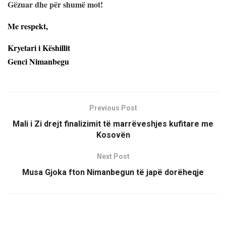
Gëzuar dhe për shumë mot!
Me respekt,
Kryetari i Këshillit
Genci Nimanbegu
Previous Post
Mali i Zi drejt finalizimit të marrëveshjes kufitare me
Kosovën
Next Post
Musa Gjoka fton Nimanbegun të japë dorëheqje