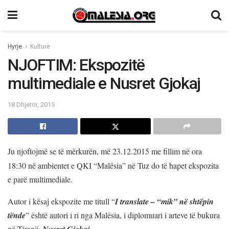
Hyrje
Kulturë
NJOFTIM: Ekspozitë
multimediale e Nusret Gjokaj
18 Dhjetor, 2015
Ju njoftojmë se të mërkurën, më 23.12.2015 me fillim në ora
18:30 në ambientet e QKI “Malësia” në Tuz do të hapet ekspozita
e parë multimediale.
Autor i kësaj ekspozite me titull “
I translate – “mik” në shtëpin
tënde
” është autori i ri nga Malësia, i diplomuari i arteve të bukura
në Tiranë,
Nusret Gjokaj
.