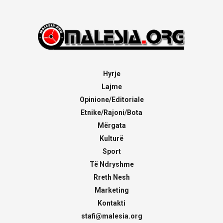
Hyrje
Lajme
Opinione/Editoriale
Etnike/Rajoni/Bota
Mërgata
Kulturë
Sport
Të Ndryshme
Rreth Nesh
Marketing
Kontakti
stafi@malesia.org