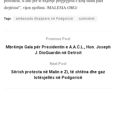
personelit, si dhe për të nxjerrjë përgjegjësit e këtij sulmi para
drejtësisë”, vijon njoftimi.
/MALESIA.ORG/
Tags:
ambasada Shqiptare në Podgoricë
sulmohet
Previous Post
Mbrëmje Gala për Presidentin e A.A.C.L., Hon. Joseph
J. DioGuardin në Detroit
Next Post
Sërish protesta në Malin e Zi, të shtëna dhe gaz
lotësjellës në Podgoricë