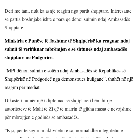
Deri me tani, nuk ka asnjë reagim nga partit shqiptare. Interesante
se partia boshnjake ishte e para qe dënoi sulmin ndaj Ambasadës
Shqiptare.
Ministria e Punëve të Jashtme të Shqipërisë ka reaguar ndaj
sulmit të verifikuar mbrëmjen e së shtunës ndaj ambasadës
shqiptare në Podgoricë.
“
MPJ dënon sulmin e sotëm ndaj Ambasadës së Republikës së
Shqipërisë në Podgoricë nga demonstrues huliganë”, thuhët në një
reagim për mediat.
Dikasteri numër një i diplomacisë shqiptare i bën thirrje
autoriteteve të Malit të Zi që të marrin të gjitha masat e nevojshme
për mbrojtjen e godinës së ambasadës.
“Kjo, për të siguruar aktivitetin e saj normal dhe integritetin e