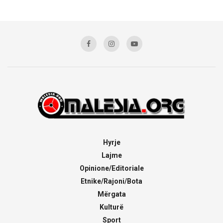
Hyrje
Lajme
Opinione/Editoriale
Etnike/Rajoni/Bota
Mërgata
Kulturë
Sport