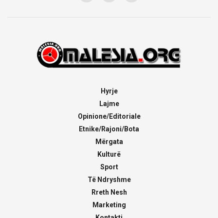
Hyrje
Lajme
Opinione/Editoriale
Etnike/Rajoni/Bota
Mërgata
Kulturë
Sport
Të Ndryshme
Rreth Nesh
Marketing
Kontakti