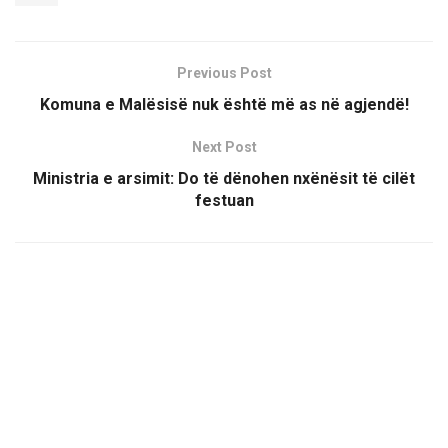
Previous Post
Komuna e Malësisë nuk është më as në agjendë!
Next Post
Ministria e arsimit: Do të dënohen nxënësit të cilët
festuan