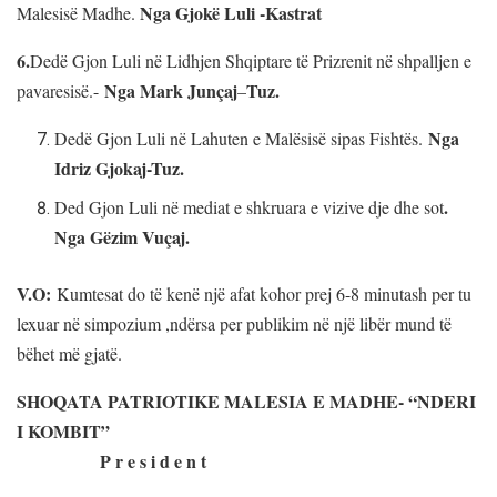
Nga Gjokë Luli -Kastrat
Malesisë Madhe.
6.
Dedë Gjon Luli në Lidhjen Shqiptare të Prizrenit në shpalljen e
Nga Mark Junçaj
Tuz.
pavaresisë.-
–
Nga
Dedë Gjon Luli në Lahuten e Malësisë sipas Fishtës.
Idriz Gjokaj-Tuz.
.
Ded Gjon Luli në mediat e shkruara e vizive dje dhe sot
Nga Gëzim Vuçaj.
V.O:
Kumtesat do të kenë një afat kohor prej 6-8 minutash per tu
lexuar në simpozium ,ndërsa per publikim në një libër mund të
bëhet më gjatë.
SHOQATA PATRIOTIKE MALESIA E MADHE- “NDERI
I KOMBIT”
P r e s i d e n t