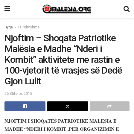
Hyrje
Të Ndryshme
Njoftim – Shoqata Patriotike
Malësia e Madhe “Nderi i
Kombit” aktivitete me rastin e
100-vjetorit të vrasjes së Dedë
Gjon Lulit
26 Shtator, 2015
NJOFTIM I SHOQATES PATRIOTIKE MALESIA E
MADHE “NDERI I KOMBIT ,PER ORGANIZIMIN E