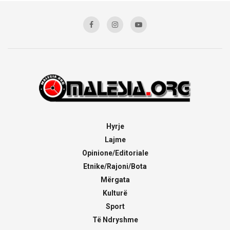
Hyrje
Lajme
Opinione/Editoriale
Etnike/Rajoni/Bota
Mërgata
Kulturë
Sport
Të Ndryshme