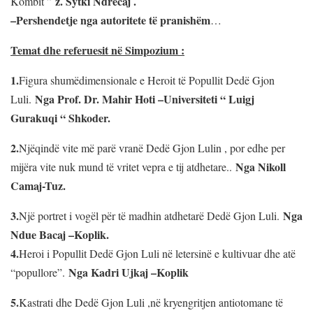
z. Sytki Ndrecaj .
Kombit ”
–
Pershendetje nga autoritete të pranishëm
…
Temat dhe referuesit në Simpozium :
1.
Figura shumëdimensionale e Heroit të Popullit Dedë Gjon
Nga Prof. Dr. Mahir Hoti –Universiteti “ Luigj
Luli.
Gurakuqi “ Shkoder.
2.
Njëqindë vite më parë vranë Dedë Gjon Lulin , por edhe per
Nga Nikoll
mijëra vite nuk mund të vritet vepra e tij atdhetare..
Camaj-Tuz.
3.
Nga
Një portret i vogël për të madhin atdhetarë Dedë Gjon Luli.
Ndue Bacaj –Koplik.
4.
Heroi i Popullit Dedë Gjon Luli në letersinë e kultivuar dhe atë
Nga Kadri Ujkaj –Koplik
“popullore”.
5.
Kastrati dhe Dedë Gjon Luli ,në kryengritjen antiotomane të