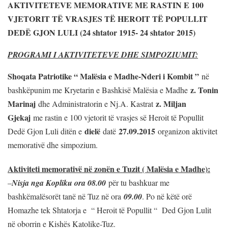
AKTIVITETEVE MEMORATIVE ME RASTIN E 100
VJETORIT TË VRASJES TË HEROIT TË POPULLIT
DEDË GJON LULI (24 shtator 1915- 24 shtator 2015)
PROGRAMI I AKTIVITETEVE DHE SIMPOZIUMIT:
Shoqata Patriotike “ Malësia e Madhe-Nderi i Kombit ”
në
z. Tonin
bashkëpunim me Kryetarin e Bashkisë Malësia e Madhe
Marinaj
z. Miljan
dhe Administratorin e Nj.A. Kastrat
Gjekaj
me rastin e 100 vjetorit të vrasjes së Heroit të Popullit
dielë
27.09.2015
Dedë Gjon Luli ditën e
datë
organizon aktivitet
memorativë dhe simpozium.
Aktiviteti memorativë në zonën e Tuzit ( Malësia e Madhe):
–
Nisja nga Kopliku ora 08.00
për tu bashkuar me
bashkëmalësorët tanë në Tuz në ora
09.00
. Po në këtë orë
Homazhe tek Shtatorja e “ Heroit të Popullit “ Ded Gjon Lulit
në oborrin e Kishës Katolike-Tuz.