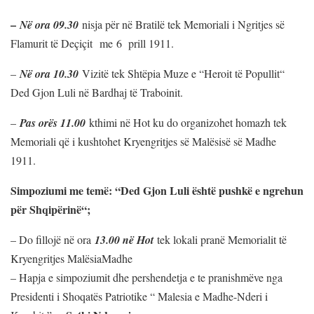
–
Në ora 09.30
nisja për në Bratilë tek Memoriali i Ngritjes së
Flamurit të Deçiçit me 6 prill 1911.
–
Në ora 10.30
Vizitë tek Shtëpia Muze e “Heroit të Popullit“
Ded Gjon Luli në Bardhaj të Traboinit.
–
Pas orës 11.00
kthimi në Hot ku do organizohet homazh tek
Memoriali që i kushtohet Kryengritjes së Malësisë së Madhe
1911.
Simpoziumi me temë: “Ded Gjon Luli është pushkë e ngrehun
për Shqipërinë“;
– Do fillojë në ora
13.00 në Hot
tek lokali pranë Memorialit të
Kryengritjes MalësiaMadhe
– Hapja e simpoziumit dhe pershendetja e te pranishmëve nga
Presidenti i Shoqatës Patriotike “ Malesia e Madhe-Nderi i