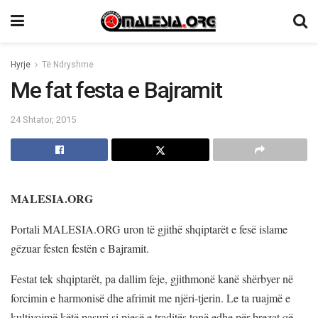
Hyrje
Të Ndryshme
Me fat festa e Bajramit
24 Shtator, 2015
MALESIA.ORG
Portali MALESIA.ORG uron të gjithë shqiptarët e fesë islame
gëzuar festen festën e Bajramit.
Festat tek shqiptarët, pa dallim feje, gjithmonë kanë shërbyer në
forcimin e harmonisë dhe afrimit me njëri-tjerin. Le ta ruajmë e
kultivojmë këtë pasuri si pjesë e traditës tonë edhe për brezat që