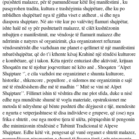
(pu)shteti malazez, për të pamundësuar këtë lloj manifestimi , ku
pasqyrohen tradita, kultura e trashëgimia shqipëtare, dhe ku po
mblidhen shqipëtarë nga të gjitha viset e atdheut , si dhe nga
diaspora shqiptare. Në ato vite kur po valëvitej flamuri shqipëtar,
ishte halë në sy për pushtetarët malazez, të cilët kushtëzonin
mbajtjen e manifestimit, me vëndosje të flamurit malazez dhe
ndrrimin e natyres së organizimit, çka organizatoret refuzuan
vëndosmërisht dhe vazhduan me planet e qellimet të një manifestimi
mbarëshqipëtar, që do t’i kthente kësaj Krahinë një rëndësi kulturore
e kombëtare, që i takon. Këta njerëz entuziast dhe aktivistë, krijuan
Shoqatën me të njohur joqeveritare në këto anë , Shoqaten ‘’Alpet
Shqiptare ‘’, e cila vazhdoi me organizimet e shumta kulturore,
historike , shkencore , popullore , e sidomos me organizimin e sajë
më të rëndësishem dhe më të madhin ‘’ Mirë se vini në Alpet
Shqiptare’’. Fillimet ishin të vështira dhe me plot sfida, duke u nisë
edhe nga mundësite shumë të vogla materiale, opstruksionet me
metoda të ndryshme që bënte pushteti dhe dëgjuesit e tijë, mendesite
e ngurta e vetperjashtuese të disa individeve e grupeve, që (ose) nga
frika e shtetit , ose nga motive tjera të ulëta, përpiqeshin të pengonin
dhe minimizonin rëndësinë e Tubimit Tradicional të Alpeve
Shqiptare. Edhe këtë vit, pengesat që vunë organet e shtetit malazez,
pamundësuan pjesmarrjen e shumë të ftuarve tjerë ( për pjesmarrje