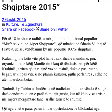
Shqiptare 2015’’
2 Gusht, 2015
in
Kulturë
,
Të Zgjedhura
Share on Facebook
Share on Twitter
Për të 18-in vit me radhë, u mbajt tubimi tradicional popullor
“Mir
se vini në Alpet Shqiptare’’, që mbahet në fshatin Vuthaj të
ë
Plavë-Gucisë, vendbanim ky me popullsi 100% shqiptare.
Kaluan gjithë këto vite plot halle , sakrifica e mundime, por,
organizatoret e këtij Manifestimi kaq të rëndesishem për këtë
Krahinë , arriten që ta ruajnë vazhdimsinë, duke e pasuruar e
begatuar vit pas viti, si në planin kulturor, gjithëpërfshirës , edhe në
atë mbarëkombetar.
Tanimë, ky Tubim u shndërrua në tradicional , duke vëndosë si një
datë qëndrore, ditën e parë të muajit gusht, kur në këto vise arrisin
me mijëra mërgimtarë tanë, si dhe turistë të shumtë.
Që nga vitet e para, paten filluar opstruksionet e bllokadat nga