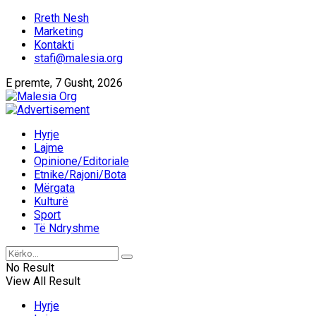
Rreth Nesh
Marketing
Kontakti
stafi@malesia.org
E premte, 7 Gusht, 2026
Hyrje
Lajme
Opinione/Editoriale
Etnike/Rajoni/Bota
Mërgata
Kulturë
Sport
Të Ndryshme
No Result
View All Result
Hyrje