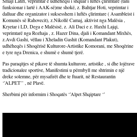
Smajl Latifi, veprimtar e udheheqsi i shquar i luftës çlirimtare (tani
funksionar i lartë i AAK-së)me shokë, z. Bahtjar Hoti, veprimtar i
dalluar dhe organizator i suksesshem i luftës çlirimtare ( Asambleist i
Komunës së Rahovecit), z.Nikollë Camaj, aktivist nga Malësia ,
Kryetar i LD, Dega e Malësisë, z. Ali Daci e z. Haxhi Lajqi,
veprimtarë nga Rozhaja , z. Hazer Dina, djali i Komandant Mixhës,
z.Avdi Gashi, vëllau i Xheladin Gashit (Komandant Plakut),
udhëheqës i Shoqërisë Kulturore-Artistike Komorani, me Shoqërine
e tyre nga Drenica, e shumë e shumë tjerë.
Pas paraqitjes së pikave të shumta kulturore, artistike , si dhe lojërave
tradicionalee sportive, Manifestimi u përmbyll me shtrimin e një
dreke solemne, për mysafirët dhe te ftuarit, në Restaurantin
‘’ALPET’’ , në Plavë.
Sherbimi për informim i Shoqatës ‘’Alpet Shqiptare ‘’