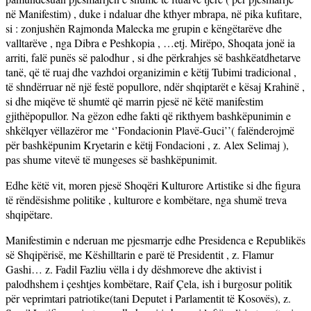
në Manifestim) , duke i ndaluar dhe kthyer mbrapa, në pika kufitare,
si : zonjushën Rajmonda Malecka me grupin e këngëtarëve dhe
valltarëve , nga Dibra e Peshkopia , …etj. Mirëpo, Shoqata jonë ia
arriti, falë punës së palodhur , si dhe përkrahjes së bashkëatdhetarve
tanë, që të ruaj dhe vazhdoi organizimin e këtij Tubimi tradicional ,
të shndërruar në një festë popullore, ndër shqiptarët e kësaj Krahinë ,
si dhe miqëve të shumtë që marrin pjesë në këtë manifestim
gjithëpopullor. Na gëzon edhe fakti që rikthyem bashkëpunimin e
shkëlqyer vëllazëror me ‘’Fondacionin Plavë-Guci’’( falënderojmë
për bashkëpunim Kryetarin e këtij Fondacioni , z. Alex Selimaj ),
pas shume vitevë të mungeses së bashkëpunimit.
Edhe këtë vit, moren pjesë Shoqëri Kulturore Artistike si dhe figura
të rëndësishme politike , kulturore e kombëtare, nga shumë treva
shqipëtare.
Manifestimin e nderuan me pjesmarrje edhe Presidenca e Republikës
së Shqipërisë, me Këshilltarin e parë të Presidentit , z. Flamur
Gashi… z. Fadil Fazliu vëlla i dy dëshmoreve dhe aktivist i
palodhshem i çeshtjes kombëtare, Raif Çela, ish i burgosur politik
për veprimtari patriotike(tani Deputet i Parlamentit të Kosovës), z.