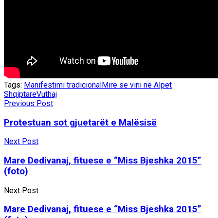
Tags:
Manifestimi tradicional
Mirë se vini në Alpet
Shqiptare
Vuthaj
Previous Post
Protestuan sot gjuetarët e Malësisë
Next Post
Mare Dedivanaj, fituese e “Miss Bjeshka 2015”
(foto)
Next Post
Mare Dedivanaj, fituese e “Miss Bjeshka 2015”