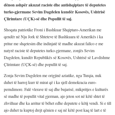
dënon ashpër akuzat raciste dhe antishqiptare të deputetes
turko-gjermane Sevim Dagdelen kundër Kosovës, Ushtrisë
Çlirimtare (UÇK)-së dhe Popullit të saj.
Shoqata patriotike Froni i Bashkuar Shqiptaro-Amerikan me
qendër në Nju Jork të Shteteve të Bashkuara të Amerikës i ka
pritur me shqetesim dhe indinjatë të madhe akuzat fallco e me
natyrë raciste të deputetes turko-gjermane, zonjës Sevim
Dagdelen, kundër Republikës së Kosovës, Ushtrisë së Lavdishme
Çlirimtare (UÇK-së) dhe popullit të saj.
Zonja Sevim Dagdelen me origjinë aziatike, nga Turqia, nuk
duhet të harroj kurr të mirat që i ka sjell demokracia euro-
perndimore. Falë vlerave të saj dhe bujarisë, mikpritjes e kulturës
së madhe të popullit vital gjerman, ajo jeton sot në këtë shtet të
zhvilluar dhe ka arritur të bëhet edhe deputete e këtij vendi. Si e till
ajo duhet ta kuptoj drejt qënien e saj në këtë post kaq të lart e të