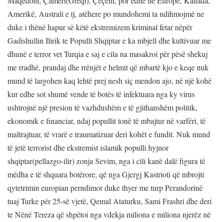
Maqedoni, Çamëri(Greqi), Çeçeni, por edhe në Europë, Kanada,
Amerikë, Australi e tj, atëhere po mundohemi ta ndihmojmë ne
duke i thënë hapur së këtë ekstremizem kriminal fetar nëpër
Gadishullin Ilirik te Populli Shqiptar e ka mbjell dhe kultivuar me
dhunë e terror vet Turqia e saj e cila na masakroi për pësë shekuj
me rradhë, prandaj dhe rrënjët e helmit që mbartë kjo e keqe nuk
mund të largohen kaq lehtë prej nesh siç mendon ajo, në një kohë
kur edhe sot shumë vende të botës të infektuara nga ky virus
ushtrojnë një presion të vazhdushëm e të gjithanshëm politik,
ekonomik e financiar, ndaj popullit tonë të mbajtur në varfëri, të
maltrajtuar, të vrarë e traumatizuar deri kohët e fundit. Nuk mund
të jetë terrorist dhe ekstremist islamik populli hyjnor
shqiptar(pellazgo-ilir) zonja Sevim, nga i cili kanë dalë figura të
mëdha e të shquara botërore, që nga Gjergj Kastrioti që mbrojti
qytetrimin europian perndimor duke thyer me turp Perandorinë
tuaj Turke për 25-së vjetë, Qemal Ataturku, Sami Frashri dhe deri
te Nënë Tereza që shpëtoi nga vdekja miliona e miliona njerëz në