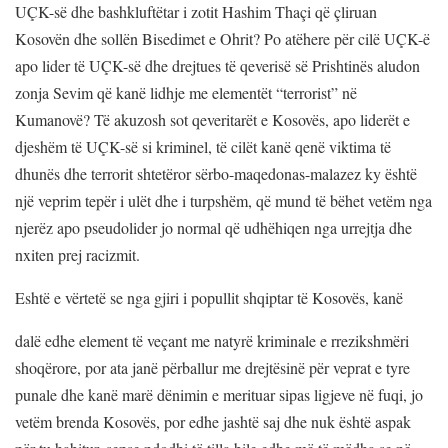
UÇK-së dhe bashkluftëtar i zotit Hashim Thaçi që çliruan
Kosovën dhe sollën Bisedimet e Ohrit? Po atëhere për cilë UÇK-ë
apo lider të UÇK-së dhe drejtues të qeverisë së Prishtinës aludon
zonja Sevim që kanë lidhje me elementët “terrorist” në
Kumanovë? Të akuzosh sot qeveritarët e Kosovës, apo liderët e
djeshëm të UÇK-së si kriminel, të cilët kanë qenë viktima të
dhunës dhe terrorit shtetëror sërbo-maqedonas-malazez ky është
një veprim tepër i ulët dhe i turpshëm, që mund të bëhet vetëm nga
njerëz apo pseudolider jo normal që udhëhiqen nga urrejtja dhe
nxiten prej racizmit.
Eshtë e vërtetë se nga gjiri i popullit shqiptar të Kosovës, kanë
dalë edhe element të veçant me natyrë kriminale e rrezikshmëri
shoqërore, por ata janë përballur me drejtësinë për veprat e tyre
punale dhe kanë marë dënimin e merituar sipas ligjeve në fuqi, jo
vetëm brenda Kosovës, por edhe jashtë saj dhe nuk është aspak