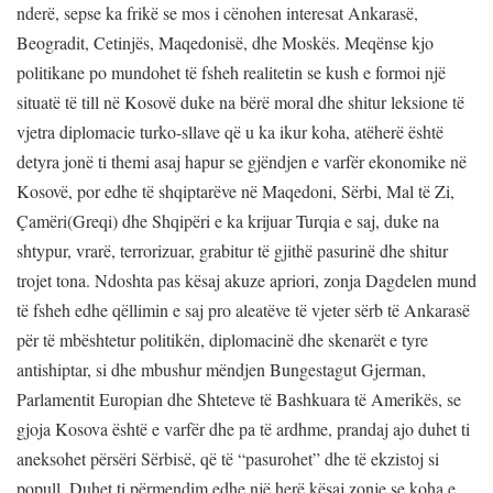
nderë, sepse ka frikë se mos i cënohen interesat Ankarasë,
Beogradit, Cetinjës, Maqedonisë, dhe Moskës. Meqënse kjo
politikane po mundohet të fsheh realitetin se kush e formoi një
situatë të till në Kosovë duke na bërë moral dhe shitur leksione të
vjetra diplomacie turko-sllave që u ka ikur koha, atëherë është
detyra jonë ti themi asaj hapur se gjëndjen e varfër ekonomike në
Kosovë, por edhe të shqiptarëve në Maqedoni, Sërbi, Mal të Zi,
Çamëri(Greqi) dhe Shqipëri e ka krijuar Turqia e saj, duke na
shtypur, vrarë, terrorizuar, grabitur të gjithë pasurinë dhe shitur
trojet tona. Ndoshta pas kësaj akuze apriori, zonja Dagdelen mund
të fsheh edhe qëllimin e saj pro aleatëve të vjeter sërb të Ankarasë
për të mbështetur politikën, diplomacinë dhe skenarët e tyre
antishiptar, si dhe mbushur mëndjen Bungestagut Gjerman,
Parlamentit Europian dhe Shteteve të Bashkuara të Amerikës, se
gjoja Kosova është e varfër dhe pa të ardhme, prandaj ajo duhet ti
aneksohet përsëri Sërbisë, që të “pasurohet” dhe të ekzistoj si
popull. Duhet ti përmendim edhe një herë kësaj zonje se koha e