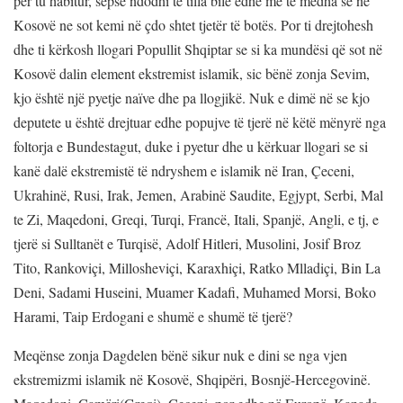
për tu habitur, sepse ndodhi të tilla bile edhe më të mëdha se në
Kosovë ne sot kemi në çdo shtet tjetër të botës. Por ti drejtohesh
dhe ti kërkosh llogari Popullit Shqiptar se si ka mundësi që sot në
Kosovë dalin element ekstremist islamik, sic bënë zonja Sevim,
kjo është një pyetje naïve dhe pa llogjikë. Nuk e dimë në se kjo
deputete u është drejtuar edhe popujve të tjerë në këtë mënyrë nga
foltorja e Bundestagut, duke i pyetur dhe u kërkuar llogari se si
kanë dalë ekstremistë të ndryshem e islamik në Iran, Çeceni,
Ukrahinë, Rusi, Irak, Jemen, Arabinë Saudite, Egjypt, Serbi, Mal
te Zi, Maqedoni, Greqi, Turqi, Francë, Itali, Spanjë, Angli, e tj, e
tjerë si Sulltanët e Turqisë, Adolf Hitleri, Musolini, Josif Broz
Tito, Rankoviçi, Millosheviçi, Karaxhiçi, Ratko Mlladiçi, Bin La
Deni, Sadami Huseini, Muamer Kadafi, Muhamed Morsi, Boko
Harami, Taip Erdogani e shumë e shumë të tjerë?
Meqënse zonja Dagdelen bënë sikur nuk e dini se nga vjen
ekstremizmi islamik në Kosovë, Shqipëri, Bosnjë-Hercegovinë.