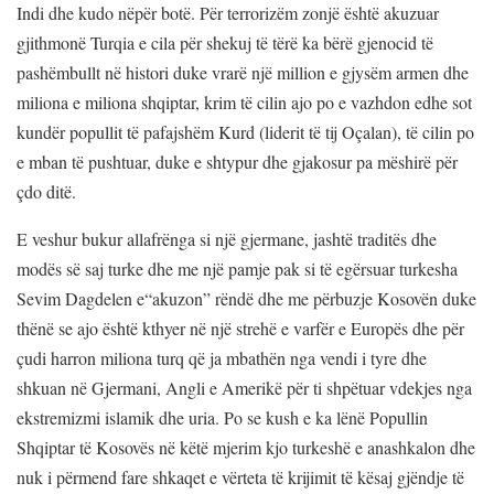
Indi dhe kudo nëpër botë. Për terrorizëm zonjë është akuzuar
gjithmonë Turqia e cila për shekuj të tërë ka bërë gjenocid të
pashëmbullt në histori duke vrarë një million e gjysëm armen dhe
miliona e miliona shqiptar, krim të cilin ajo po e vazhdon edhe sot
kundër popullit të pafajshëm Kurd (liderit të tij Oçalan), të cilin po
e mban të pushtuar, duke e shtypur dhe gjakosur pa mëshirë për
çdo ditë.
E veshur bukur allafrënga si një gjermane, jashtë traditës dhe
modës së saj turke dhe me një pamje pak si të egërsuar turkesha
Sevim Dagdelen e“akuzon” rëndë dhe me përbuzje Kosovën duke
thënë se ajo është kthyer në një strehë e varfër e Europës dhe për
çudi harron miliona turq që ja mbathën nga vendi i tyre dhe
shkuan në Gjermani, Angli e Amerikë për ti shpëtuar vdekjes nga
ekstremizmi islamik dhe uria. Po se kush e ka lënë Popullin
Shqiptar të Kosovës në këtë mjerim kjo turkeshë e anashkalon dhe
nuk i përmend fare shkaqet e vërteta të krijimit të kësaj gjëndje të