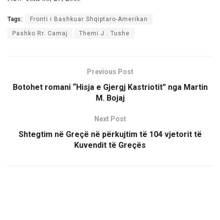
Tags:
Fronti i Bashkuar Shqiptaro-Amerikan
Pashko Rr. Camaj
Themi J . Tushe
Previous Post
Botohet romani “Hisja e Gjergj Kastriotit” nga Martin
M. Bojaj
Next Post
Shtegtim në Greçë në përkujtim të 104 vjetorit të
Kuvendit të Greçës