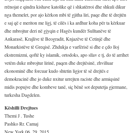
rrënojat e qindra kishave katolike që i shkatërroi dhe shkuli dikur
nga themelet, por ajo kërkon mbi të gjitha liri, paqe dhe të drejtën
e saj që e meriton me ligj, të cilës i ka ardhur koha për ta kërkuar
dhe mbrojtur deri në gjyqin e Hagës kundër Sulltanëve të
Ankarasë, Krajlive të Beogradit, Knjazëve të Cetinjë dhe
Monarkistëve të Greqisë. Zhdukja e varfërisë si dhe e çdo lloj
ekstremizmi, qoftë ky islamik, ortodoks, apo sllav e tj, do të arrihet
vetëm duke mbrojtur lirinë, paqen dhe drejtësinë, zhvilluar
ekonominë dhe forcuar kudo shtetin ligjor të së drejtës e
demokracinë dhe jo duke nxitur urrejten raciste dhe armiqsinë
midis popujve dhe kombeve tanë, siç bënë sot deputetja gjermane,
turkesha Dagdelen.
Këshilli Drejtues
Themi J . Tushe
Pashko Rr. Camaj
New York 06, 29, 2015