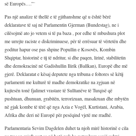
së Europës….”¨
Pas një analize të thellë e të gjithanshme që u është bërë
deklaratave të saj në Parlamentin Gjerman (Bundestag), ne i
cilësojmë ato jo vetem si të pa baza , por edhe të mbushura plot
me urrejte raciste e diskriminuese, për të errësuar të vërtetën dhe
goditur hapur ose pas shpine Popullin e Kosovës, Kombin
Shqiptar, historinë e tij të ndritur, si dhe paqen, lirinë, stabilitetin
dhe demokracinë në Gadishullin Ilirik (Ballkan), Europë dhe më
gjerë. Deklaratat e kësaj deputete nga tribuna e foltores së këtij
parlamenti me kulturë të madhe demokratike na zgjuan në
kujtesën tonë fjalimet vrastare të Sulltanëve të Turqisë që
pushtuan, dhunuan, grabitën, terrorizuan, masakruan dhe mbytën
në gjak kombe të tërë që nga Azia e Vogël, Kurtistani, Arabia,
Afrika dhe deri në Europë për pesëqind vjetë me rradhë.
Parlamentaria Sevim Dagdelen duhet ta njoh mirë historinë e cila