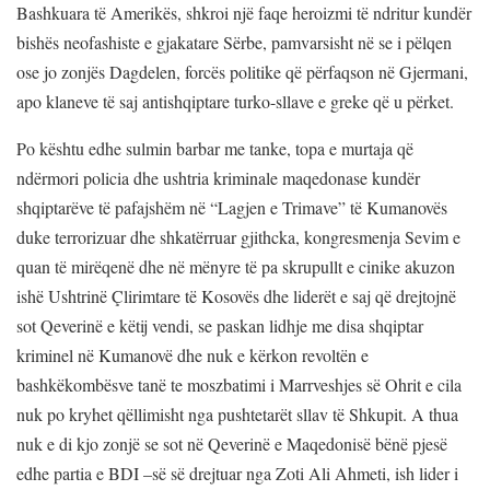
Bashkuara të Amerikës, shkroi një faqe heroizmi të ndritur kundër
bishës neofashiste e gjakatare Sërbe, pamvarsisht në se i pëlqen
ose jo zonjës Dagdelen, forcës politike që përfaqson në Gjermani,
apo klaneve të saj antishqiptare turko-sllave e greke që u përket.
Po kështu edhe sulmin barbar me tanke, topa e murtaja që
ndërmori policia dhe ushtria kriminale maqedonase kundër
shqiptarëve të pafajshëm në “Lagjen e Trimave” të Kumanovës
duke terrorizuar dhe shkatërruar gjithcka, kongresmenja Sevim e
quan të mirëqenë dhe në mënyre të pa skrupullt e cinike akuzon
ishë Ushtrinë Çlirimtare të Kosovës dhe liderët e saj që drejtojnë
sot Qeverinë e këtij vendi, se paskan lidhje me disa shqiptar
kriminel në Kumanovë dhe nuk e kërkon revoltën e
bashkëkombësve tanë te moszbatimi i Marrveshjes së Ohrit e cila
nuk po kryhet qëllimisht nga pushtetarët sllav të Shkupit. A thua
nuk e di kjo zonjë se sot në Qeverinë e Maqedonisë bënë pjesë
edhe partia e BDI –së së drejtuar nga Zoti Ali Ahmeti, ish lider i