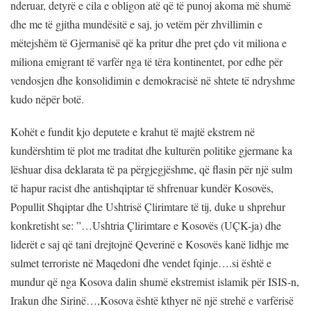
nderuar, detyrë e cila e obligon atë që të punoj akoma më shumë
dhe me të gjitha mundësitë e saj, jo vetëm për zhvillimin e
mëtejshëm të Gjermanisë që ka pritur dhe pret çdo vit miliona e
miliona emigrant të varfër nga të tëra kontinentet, por edhe për
vendosjen dhe konsolidimin e demokracisë në shtete të ndryshme
kudo nëpër botë.
Kohët e fundit kjo deputete e krahut të majtë ekstrem në
kundërshtim të plot me traditat dhe kulturën politike gjermane ka
lëshuar disa deklarata të pa përgjegjëshme, që flasin për një sulm
të hapur racist dhe antishqiptar të shfrenuar kundër Kosovës,
Popullit Shqiptar dhe Ushtrisë Çlirimtare të tij, duke u shprehur
konkretisht se: ”…Ushtria Çlirimtare e Kosovës (UÇK-ja) dhe
liderët e saj që tani drejtojnë Qeverinë e Kosovës kanë lidhje me
sulmet terroriste në Maqedoni dhe vendet fqinje….si është e
mundur që nga Kosova dalin shumë ekstremist islamik për ISIS-n,
Irakun dhe Sirinë…,Kosova është kthyer në një strehë e varfërisë