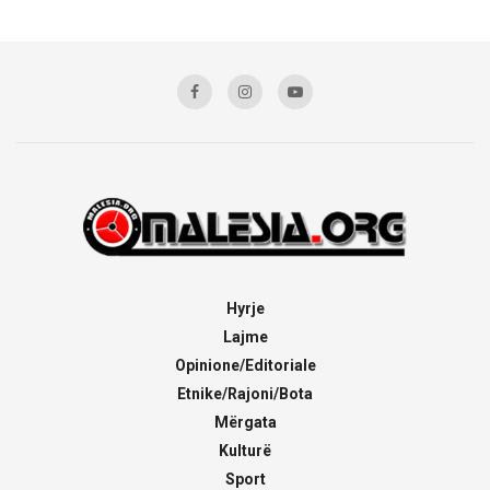
Hyrje
Lajme
Opinione/Editoriale
Etnike/Rajoni/Bota
Mërgata
Kulturë
Sport