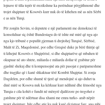
lojnave të tilla tepër të rrezikshme ka perënduar përgjithmonë dhe
trojet shqiptare të Kosovës kurr nuk do të kthehen më as nën Sërbi
e as nën Turqi.
Për zonjën Sevim, si deputete e një parlamenti me demokraci të
konsoliduar siç është Bundestagu do të ishte më mirë që nga ajo
nga kjo tribunë e popullit gjerman ti drejtohej Turqisë, Sërbisë,
Malit të Zi, Maqedonisë, por edhe Greqisë duke ju bërë thirrje që
ti kthejnë Kosovës e Shqipërisë, si dhe shqiptarëve që mbahen të
okupuar në ato shtete, miliarda e miliarda dollar të grabitur për
gjashtë shekuj dhe ti kompensojnë ata për pasojat e pariparueshme
dhe tragjike që i kanë shkaktuar tërë Kombit Shqiptar. Si zonja
Dagdelen, por edhe shumë të tjerë që mendojnë si ajo duhet ta
dinë mirë se Kosova nuk ka kërkuar kurr ndihmë dhe lëmoshë nga
Turqia e cila kohët e fundit në mënyrë djallëzore po tregohet e
gatshme për të ndërtuar disa xhami me emra turko- arab nëpër
trojet shqiptare, bile edhe atje ku nuk kanë ekzistuar fare, apo mbi