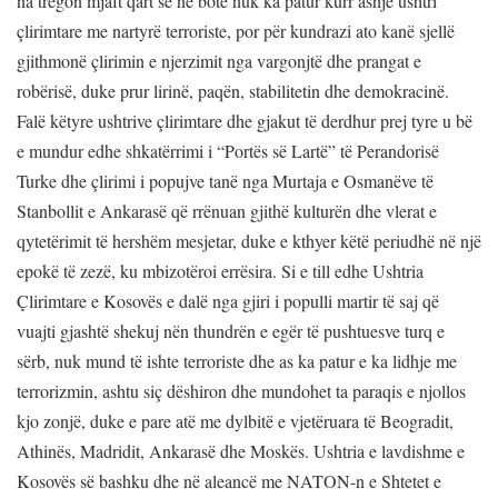
na tregon mjaft qart se në botë nuk ka patur kurr asnjë ushtri
çlirimtare me nartyrë terroriste, por për kundrazi ato kanë sjellë
gjithmonë çlirimin e njerzimit nga vargonjtë dhe prangat e
robërisë, duke prur lirinë, paqën, stabilitetin dhe demokracinë.
Falë këtyre ushtrive çlirimtare dhe gjakut të derdhur prej tyre u bë
e mundur edhe shkatërrimi i “Portës së Lartë” të Perandorisë
Turke dhe çlirimi i popujve tanë nga Murtaja e Osmanëve të
Stanbollit e Ankarasë që rrënuan gjithë kulturën dhe vlerat e
qytetërimit të hershëm mesjetar, duke e kthyer këtë periudhë në një
epokë të zezë, ku mbizotëroi errësira. Si e till edhe Ushtria
Çlirimtare e Kosovës e dalë nga gjiri i populli martir të saj që
vuajti gjashtë shekuj nën thundrën e egër të pushtuesve turq e
sërb, nuk mund të ishte terroriste dhe as ka patur e ka lidhje me
terrorizmin, ashtu siç dëshiron dhe mundohet ta paraqis e njollos
kjo zonjë, duke e pare atë me dylbitë e vjetëruara të Beogradit,
Athinës, Madridit, Ankarasë dhe Moskës. Ushtria e lavdishme e
Kosovës së bashku dhe në aleancë me NATON-n e Shtetet e