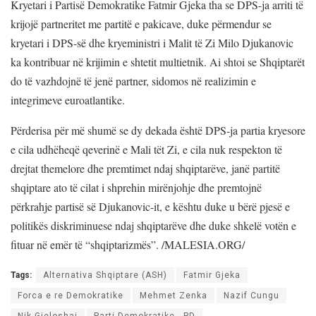
Kryetari i Partisë Demokratike Fatmir Gjeka tha se DPS-ja arriti të
krijojë partneritet me partitë e pakicave, duke përmendur se
kryetari i DPS-së dhe kryeministri i Malit të Zi Milo Djukanovic
ka kontribuar në krijimin e shtetit multietnik.
Ai shtoi se Shqiptarët
do të vazhdojnë të jenë partner, sidomos në realizimin e
integrimeve euroatlantike.
Përderisa për më shumë se dy dekada është DPS-ja partia kryesore
e cila udhëheqë qeverinë e Mali tët Zi, e cila nuk respekton të
drejtat themelore dhe premtimet ndaj shqiptarëve, janë partitë
shqiptare ato të cilat i shprehin mirënjohje dhe premtojnë
përkrahje partisë së Djukanovic-it, e kështu duke u bërë pjesë e
politikës diskriminuese ndaj shqiptarëve dhe duke shkelë votën e
fituar në emër të “shqiptarizmës”. /
MALESIA.ORG/
Tags:
Alternativa Shqiptare (ASH)
Fatmir Gjeka
Forca e re Demokratike
Mehmet Zenka
Nazif Cungu
Nik Gjeloshaj
Parti Demokratike - PD