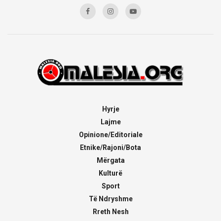
Hyrje
Lajme
Opinione/Editoriale
Etnike/Rajoni/Bota
Mërgata
Kulturë
Sport
Të Ndryshme
Rreth Nesh