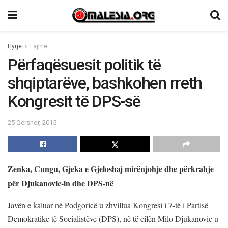
Hyrje
Lajme
Përfaqësuesit politik të
shqiptarëve, bashkohen rreth
Kongresit të DPS-së
25 Qershor, 2015
Zenka, Cungu, Gjeka e Gjeloshaj mirënjohje dhe përkrahje
për Djukanovic-in dhe DPS-në
Javën e kaluar në Podgoricë u zhvillua Kongresi i 7-të i Partisë
Demokratike të Socialistëve (DPS), në të cilën Milo Djukanovic u