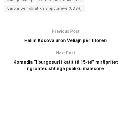
Unioni Demokratik i Shqiptarëve (UDSH)
Previous Post
Halim Kosova uron Veliajn për fitoren
Next Post
Komedia “I burgosuri i katit të 15-të” mirëpritet
ngrohtësisht nga publiku malësorë