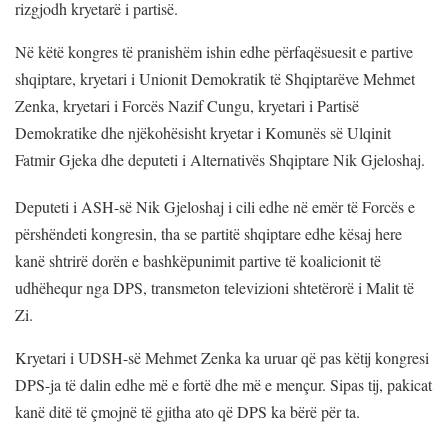
rizgjodh kryetarë i partisë.
Në këtë kongres të pranishëm ishin edhe përfaqësuesit e partive
shqiptare, kryetari i Unionit Demokratik të Shqiptarëve Mehmet
Zenka, kryetari i Forcës Nazif Cungu, kryetari i Partisë
Demokratike dhe njëkohësisht kryetar i Komunës së Ulqinit
Fatmir Gjeka dhe deputeti i Alternativës Shqiptare Nik Gjeloshaj.
Deputeti i ASH-së Nik Gjeloshaj i cili edhe në emër të Forcës e
përshëndeti kongresin, tha se partitë shqiptare edhe kësaj here
kanë shtrirë dorën e bashkëpunimit partive të koalicionit të
udhëhequr nga DPS, transmeton televizioni shtetërorë i Malit të
Zi.
Kryetari i UDSH-së Mehmet Zenka ka uruar që pas këtij kongresi
DPS-ja të dalin edhe më e fortë dhe më e mençur. Sipas tij, pakicat
kanë ditë të çmojnë të gjitha ato që DPS ka bërë për ta.