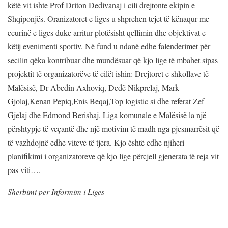
këtë vit ishte Prof Driton Dedivanaj i cili drejtonte ekipin e
Shqiponjës. Oranizatoret e liges u shprehen tejet të kënaqur me
ecurinë e liges duke arritur plotësisht qellimin dhe objektivat e
këtij evenimenti sportiv. Në fund u ndanë edhe falenderimet për
secilin qëka kontribuar dhe mundësuar që kjo lige të mbahet sipas
projektit të organizatorëve të cilët ishin: Drejtoret e shkollave të
Malësisë, Dr Abedin Axhoviq, Dedë Nikprelaj, Mark
Gjolaj,Kenan Pepiq,Enis Beqaj,Top logistic si dhe referat Zef
Gjelaj dhe Edmond Berishaj. Liga komunale e Malësisë la një
përshtypje të veçantë dhe një motivim të madh nga pjesmarrësit që
të vazhdojnë edhe viteve të tjera. Kjo është edhe njiheri
planifikimi i organizatoreve që kjo lige përcjell gjenerata të reja vit
pas viti….
Sherbimi per Informim i Liges