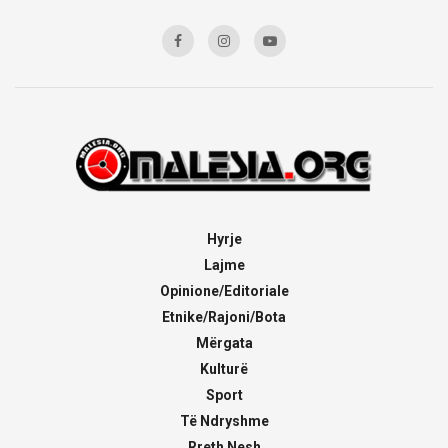
Hyrje
Lajme
Opinione/Editoriale
Etnike/Rajoni/Bota
Mërgata
Kulturë
Sport
Të Ndryshme
Rreth Nesh