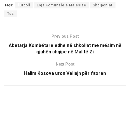
Tags:
Futboll
Liga Komunale e Malësisë
Shqiponjat
Tuz
Previous Post
Abetarja Kombëtare edhe në shkollat me mësim në
gjuhën shqipe në Mal të Zi
Next Post
Halim Kosova uron Veliajn për fitoren