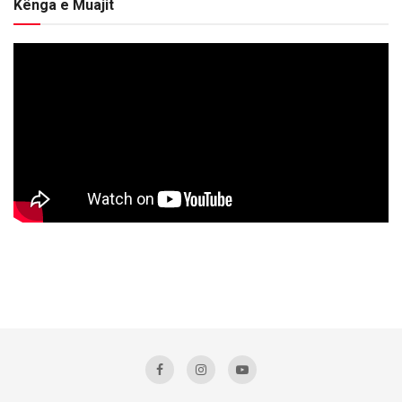
Kënga e Muajit