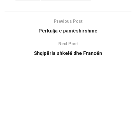
Previous Post
Përkulja e pamëshirshme
Next Post
Shqipëria shkelë dhe Francën