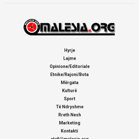
Hyrje
Lajme
Opinione/Editoriale
Etnike/Rajoni/Bota
Mërgata
Kulturë
Sport
Të Ndryshme
Rreth Nesh
Marketing
Kontakti
stafi@malesia.org