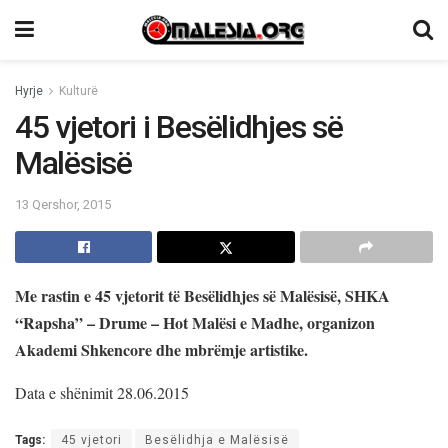
Hyrje
Kulturë
45 vjetori i Besëlidhjes së
Malësisë
13 Qershor, 2015
Me rastin e 45 vjetorit të Besëlidhjes së Malësisë, SHKA
“Rapsha”
–
Drume – Hot Malësi e Madhe, organizon
Akademi Shkencore dhe mbrëmje artistike.
Data e shënimit 28.06.2015
Tags:
45 vjetori
Besëlidhja e Malësisë