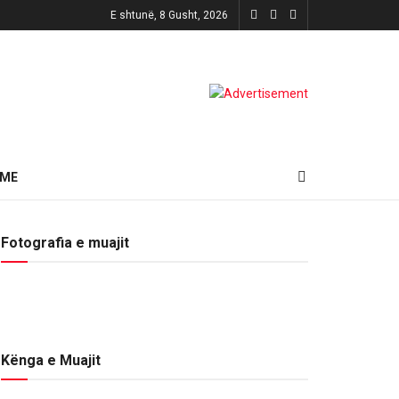
E shtunë, 8 Gusht, 2026
HME
Fotografia e muajit
Kënga e Muajit