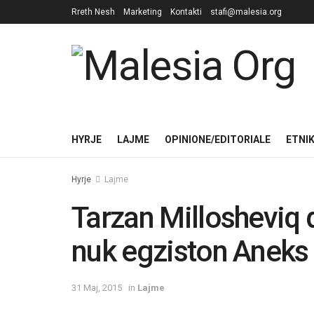
Rreth Nesh
Marketing
Kontakti
stafi@malesia.org
HYRJE
LAJME
OPINIONE/EDITORIALE
ETNI
Hyrje
Lajme
Tarzan Millosheviq 
nuk egziston Aneks
31 Maj, 2015
in
Lajme