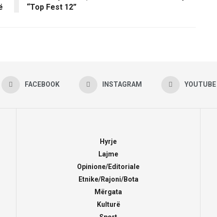
ë
“Top Fest 12”
FACEBOOK
INSTAGRAM
YOUTUBE
Hyrje
Lajme
Opinione/Editoriale
Etnike/Rajoni/Bota
Mërgata
Kulturë
Sport