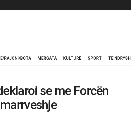
KE/RAJONI/BOTA
MËRGATA
KULTURË
SPORT
TË NDRYS
deklaroi se me Forcën
 marrveshje