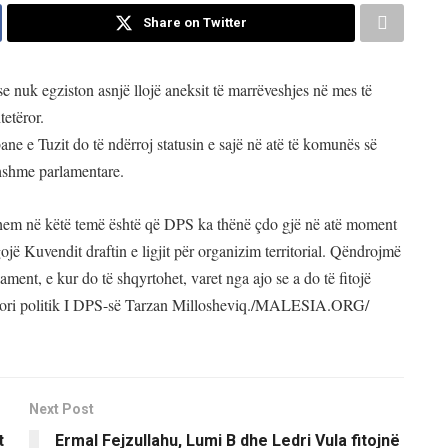
Share on Twitter
se nuk egziston asnjë llojë aneksit të marrëveshjes në mes të
tetëror.
 e Tuzit do të ndërroj statusin e sajë në atë të komunës së
dhshme parlamentare.
them në këtë temë është që DPS ka thënë çdo gjë në atë moment
ojë Kuvendit draftin e ligjit për organizim territorial. Qëndrojmë
rlament, e kur do të shqyrtohet, varet nga ajo se a do të fitojë
ejtori politik I DPS-së Tarzan Millosheviq./MALESIA.ORG/
Next Post
t
Ermal Fejzullahu, Lumi B dhe Ledri Vula fitojnë