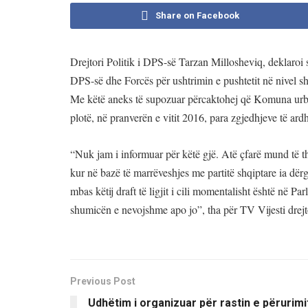
Share on Facebook
Drejtori Politik i DPS-së Tarzan Millosheviq, deklaroi 
DPS-së dhe Forcës për ushtrimin e pushtetit në nivel sh
Me këtë aneks të supozuar përcaktohej që Komuna urbane
plotë, në pranverën e vitit 2016, para zgjedhjeve të ar
“Nuk jam i informuar për këtë gjë. Atë çfarë mund të 
kur në bazë të marrëveshjes me partitë shqiptare ia dërg
mbas këtij draft të ligjit i cili momentalisht është në Pa
shumicën e nevojshme apo jo”, tha për TV Vijesti dr
Previous Post
Udhëtim i organizuar për rastin e përurimi