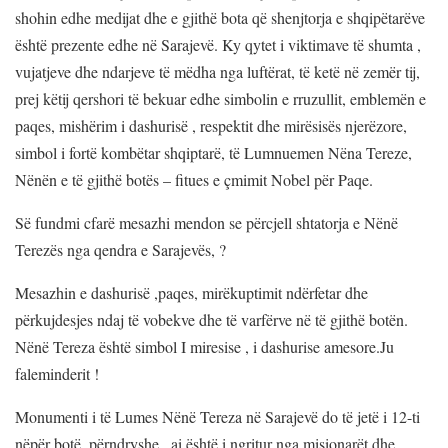
shohin edhe medijat dhe e gjithë bota që shenjtorja e shqipëtarëve
është prezente edhe në Sarajevë. Ky qytet i viktimave të shumta ,
vujatjeve dhe ndarjeve të mëdha nga luftërat, të ketë në zemër tij,
prej këtij qershori të bekuar edhe simbolin e rruzullit, emblemën e
paqes, mishërim i dashurisë , respektit dhe mirësisës njerëzore,
simbol i fortë kombëtar shqiptarë, të Lumnuemen Nëna Tereze,
Nënën e të gjithë botës – fitues e çmimit Nobel për Paqe.
Së fundmi cfarë mesazhi mendon se përcjell shtatorja e Nënë
Terezës nga qendra e Sarajevës, ?
Mesazhin e dashurisë ,paqes, mirëkuptimit ndërfetar dhe
përkujdesjes ndaj të vobekve dhe të varfërve në të gjithë botën.
Nënë Tereza është simbol I miresise , i dashurise amesore.Ju
faleminderit !
Monumenti i të Lumes Nënë Tereza në Sarajevë do të jetë i 12-ti
nëpër botë, përndryshe , ai është i ngritur nga misionarët dhe