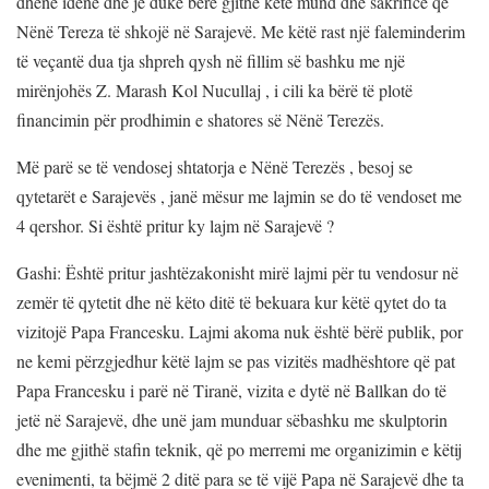
dhënë idenë dhe je duke bërë gjithë këtë mund dhe sakrificë që
Nënë Tereza të shkojë në Sarajevë. Me këtë rast një faleminderim
të veçantë dua tja shpreh qysh në fillim së bashku me një
mirënjohës Z. Marash Kol Nucullaj , i cili ka bërë të plotë
financimin për prodhimin e shatores së Nënë Terezës.
Më parë se të vendosej shtatorja e Nënë Terezës , besoj se
qytetarët e Sarajevës , janë mësur me lajmin se do të vendoset me
4 qershor. Si është pritur ky lajm në Sarajevë ?
Gashi: Është pritur jashtëzakonisht mirë lajmi për tu vendosur në
zemër të qytetit dhe në këto ditë të bekuara kur këtë qytet do ta
vizitojë Papa Francesku. Lajmi akoma nuk është bërë publik, por
ne kemi përzgjedhur këtë lajm se pas vizitës madhështore që pat
Papa Francesku i parë në Tiranë, vizita e dytë në Ballkan do të
jetë në Sarajevë, dhe unë jam munduar sëbashku me skulptorin
dhe me gjithë stafin teknik, që po merremi me organizimin e këtij
evenimenti, ta bëjmë 2 ditë para se të vijë Papa në Sarajevë dhe ta