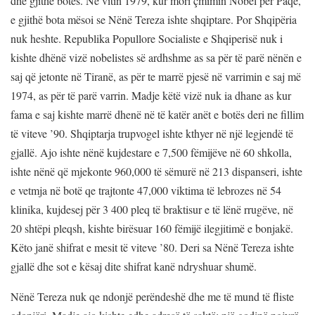
dhe gjithë botës. Në vitin 1979, kur mori çmimin Nobel për Paqe,
e gjithë bota mësoi se Nënë Tereza ishte shqiptare. Por Shqipëria
nuk heshte. Republika Popullore Socialiste e Shqiperisë nuk i
kishte dhënë vizë nobelistes së ardhshme as sa për të parë nënën e
saj që jetonte në Tiranë, as për te marrë pjesë në varrimin e saj më
1974, as për të parë varrin. Madje këtë vizë nuk ia dhane as kur
fama e saj kishte marrë dhenë në të katër anët e botës deri ne fillim
të viteve ’90. Shqiptarja trupvogel ishte kthyer në një legjendë të
gjallë. Ajo ishte nënë kujdestare e 7,500 fëmijëve në 60 shkolla,
ishte nënë që mjekonte 960,000 të sëmurë në 213 dispanseri, ishte
e vetmja në botë qe trajtonte 47,000 viktima të lebrozes në 54
klinika, kujdesej për 3 400 pleq të braktisur e të lënë rrugëve, në
20 shtëpi pleqsh, kishte birësuar 160 fëmijë ilegjitimë e bonjakë.
Këto janë shifrat e mesit të viteve ’80. Deri sa Nënë Tereza ishte
gjallë dhe sot e kësaj dite shifrat kanë ndryshuar shumë.
Nënë Tereza nuk qe ndonjë perëndeshë dhe me të mund të fliste