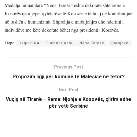
Medalja humanitare “Nëna Terezë” është dekoratë shtetërore e
Kosovës që u jepet qytetarëve të Kosovës e të huaj që kontribuojnë
në fushën e humanizmit. Shprehja e mirënjohjes dhe nderimi i
individëve me këtë dekoratë bëhet nga presidenti i Kosovës.
Tags:
Beqir SINA
Flamur Gashi
Nëna Tereze
Sarajevë
Previous Post
Propozim ligji për komunë të Malësisë në tetor?
Next Post
Vuçiq në Tiranë – Rama: Njohja e Kosovës, çlirim edhe
për vetë Serbinë