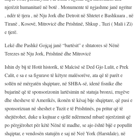
njerëzit humanitarë në botë . Monumente të ngjashme janë ngritur
, ndër të tjera , në Nju Jork dhe Detroit në Shtetet e Bashkuara , në
Tiranë , Kosovë, Mitrovicë dhe Prishtinë, Shkup , Tuzi ( Mali i Zi)
e tjerë.
Lekë dhe Pashkë Gojçaj janë “bartësit” e shtatores së Nënë
Terezes në Nju Jork, Prishtinë dhe Mitrovicë
Ishin dy bij të Hotit historik, të Malcisë së Ded Gjo Lulit, e Prek
Calit, e sa e sa figurave të këtyre malësorëve, ata që të parët e
sollën në mërgatën shqiptare, në SHBA-së, idenë fisnike dhe
bujarinë që të sponsorizonin lartësimin në statuja bronxi, rrugëve
dhe shesheve të Amerikës, ikonën të kësaj bije shqiptare, që pasi e
sponsorizuan në sheshet e Tuzit e të Prishtinës, pa pritur që të
shejtërohet, duke u kujtuar e sjellë ndërmend mbarë njerëzimit që
po përgjërohet për këtë Nënë të madhe, se ajo është bijë e popullit
shqiptar, e vendosën statujën e saj në Neë York (Harstdale), në