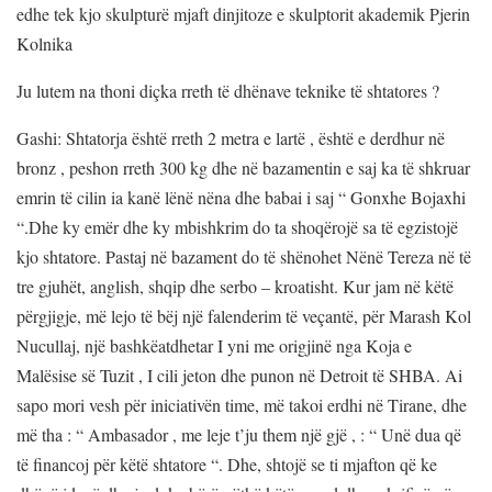
edhe tek kjo skulpturë mjaft dinjitoze e skulptorit akademik Pjerin
Kolnika
Ju lutem na thoni diçka rreth të dhënave teknike të shtatores ?
Gashi: Shtatorja është rreth 2 metra e lartë , është e derdhur në
bronz , peshon rreth 300 kg dhe në bazamentin e saj ka të shkruar
emrin të cilin ia kanë lënë nëna dhe babai i saj “ Gonxhe Bojaxhi
“.Dhe ky emër dhe ky mbishkrim do ta shoqërojë sa të egzistojë
kjo shtatore. Pastaj në bazament do të shënohet Nënë Tereza në të
tre gjuhët, anglish, shqip dhe serbo – kroatisht. Kur jam në këtë
përgjigje, më lejo të bëj një falenderim të veçantë, për Marash Kol
Nucullaj, një bashkëatdhetar I yni me origjinë nga Koja e
Malësise së Tuzit , I cili jeton dhe punon në Detroit të SHBA. Ai
sapo mori vesh për iniciativën time, më takoi erdhi në Tirane, dhe
më tha : “ Ambasador , me leje t’ju them një gjë , : “ Unë dua që
të financoj për këtë shtatore “. Dhe, shtojë se ti mjafton që ke