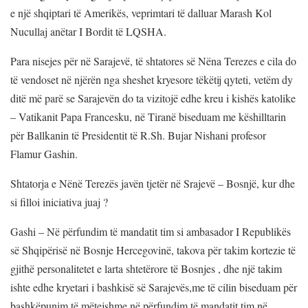
e një shqiptari të Amerikës, veprimtari të dalluar Marash Kol
Nucullaj anëtar I Bordit të LQSHA.
Para nisejes për në Sarajevë, të shtatores së Nëna Terezes e cila do
të vendoset në njërën nga sheshet kryesore tëkëtij qyteti, vetëm dy
ditë më parë se Sarajevën do ta vizitojë edhe kreu i kishës katolike
– Vatikanit Papa Francesku, në Tiranë biseduam me këshilltarin
për Ballkanin të Presidentit të R.Sh. Bujar Nishani profesor
Flamur Gashin.
Shtatorja e Nënë Terezës javën tjetër në Srajevë – Bosnjë, kur dhe
si filloi iniciativa juaj ?
Gashi – Në përfundim të mandatit tim si ambasador I Republikës
së Shqipërisë në Bosnje Hercegovinë, takova për takim kortezie të
gjithë personalitetet e larta shtetërore të Bosnjes , dhe një takim
ishte edhe kryetari i bashkisë së Sarajevës,me të cilin biseduam për
bashkëpunim të mëtejshme,në përfundim të mandatit tim në