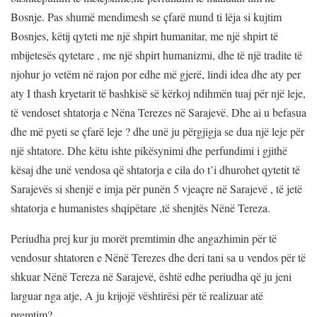
Bosnje. Pas shumë mendimesh se çfarë mund ti lëja si kujtim
Bosnjes, këtij qyteti me një shpirt humanitar, me një shpirt të
mbijetesës qytetare , me një shpirt humanizmi, dhe të një tradite të
njohur jo vetëm në rajon por edhe më gjerë, lindi idea dhe aty per
aty I thash kryetarit të bashkisë së kërkoj ndihmën tuaj për një leje,
të vendoset shtatorja e Nëna Terezes në Sarajevë. Dhe ai u befasua
dhe më pyeti se çfarë leje ? dhe unë ju përgjigja se dua një leje për
një shtatore. Dhe këtu ishte pikësynimi dhe perfundimi i gjithë
kësaj dhe unë vendosa që shtatorja e cila do t’i dhurohet qytetit të
Sarajevës si shenjë e imja për punën 5 vjeaçre në Sarajevë , të jetë
shtatorja e humanistes shqipëtare ,të shenjtës Nënë Tereza.
Periudha prej kur ju morët premtimin dhe angazhimin për të
vendosur shtatoren e Nënë Terezes dhe deri tani sa u vendos për të
shkuar Nënë Tereza në Sarajevë, është edhe periudha që ju jeni
larguar nga atje, A ju krijojë vështirësi për të realizuar atë
premtim?