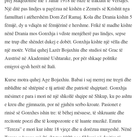
prej Maqedonisë me 1 Janar 1918 ne baze te traktatit te Versajes.
Një ditë pas lindjes u pagëzua në kishën e Zemrës së Krishtit nga
famulltari i atëhershëm Dom Zef Ramaj. Kola dhe Drania kishin 5
fëmijë, dy u vdiqën në fëmijërinë e hershme. Frikë të madhe kishte
nënë Drania mos Gonxhja i vdiste menjëherë pas lindjes, sepse
me trup dhe shëndet dukej e dobët. Gonxhja kishte një vëlla dhe
një motër. Vëllai quhej Lazër Bojaxhiu dhe studioi në Grac të
Austrisë në Akademinë Ushtarake, por për shkaqe politike
emigroi qysh herët në Itali.
Kurse motra quhej Age Bojaxhiu. Babai i saj merrej me tregti dhe
mblidhte në shtëpinë e tij artistë dhe patriotë shqiptarë. Gonxhja
mësimet e para i mori në një shkollë shqipe në Shkup, ku po ashtu
e kreu dhe gjimnazin, por në gjuhën serbo-kroate. Pasionet e
rinisë së Gonxhes ishin tre: të bëhej mësuese, të shkruante dhe
recitonte poezi dhe të kompozonte e të luante muzikë. Emrin
“Tereza” e mori kur ishte 18 vjeçe dhe u dorëzua murgeshë. Nënë