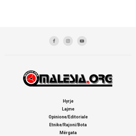
Hyrje
Lajme
Opinione/Editoriale
Etnike/Rajoni/Bota
Mërgata