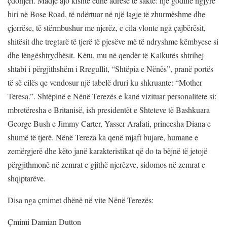
çdonjëri. Madje ajo kishte edhe adresë të saktë: një godinë ngjyrë
hiri në Bose Road, të ndërtuar në një lagje të zhurmëshme dhe
çjerrëse, të stërmbushur me njerëz, e cila vlonte nga çajbërësit,
shitësit dhe tregtarë të tjerë të pjesëve më të ndryshme këmbyese si
dhe lëngështrydhësit. Këtu, mu në qendër të Kalkutës shtrihej
shtabi i përgjithshëm i Rregullit, “Shtëpia e Nënës”, pranë portës
të së cilës qe vendosur një tabelë druri ku shkruante: “Mother
Teresa.”. Shtëpinë e Nënë Terezës e kanë vizituar personalitete si:
mbretëresha e Britanisë, ish presidentët e Shteteve të Bashkuara
George Bush e Jimmy Carter, Yasser Arafati, princesha Diana e
shumë të tjerë. Nënë Tereza ka qenë mjaft bujare, humane e
zemërgjerë dhe këto janë karakteristikat që do ta bëjnë të jetojë
përgjithmonë në zemrat e gjithë njerëzve, sidomos në zemrat e
shqiptarëve.
Disa nga çmimet dhënë në vite Nënë Terezës:
Çmimi Damian Dutton