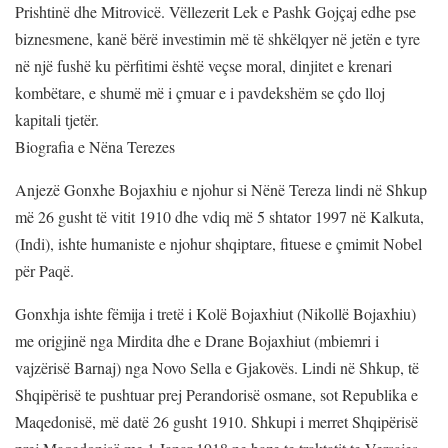
Prishtinë dhe Mitrovicë. Vëllezerit Lek e Pashk Gojçaj edhe pse
biznesmene, kanë bërë investimin më të shkëlqyer në jetën e tyre
në një fushë ku përfitimi është veçse moral, dinjitet e krenari
kombëtare, e shumë më i çmuar e i pavdekshëm se çdo lloj
kapitali tjetër.
Biografia e Nëna Terezes
Anjezë Gonxhe Bojaxhiu e njohur si Nënë Tereza lindi në Shkup
më 26 gusht të vitit 1910 dhe vdiq më 5 shtator 1997 në Kalkuta,
(Indi), ishte humaniste e njohur shqiptare, fituese e çmimit Nobel
për Paqë.
Gonxhja ishte fëmija i tretë i Kolë Bojaxhiut (Nikollë Bojaxhiu)
me origjinë nga Mirdita dhe e Drane Bojaxhiut (mbiemri i
vajzërisë Barnaj) nga Novo Sella e Gjakovës. Lindi në Shkup, të
Shqipërisë te pushtuar prej Perandorisë osmane, sot Republika e
Maqedonisë, më datë 26 gusht 1910. Shkupi i merret Shqipërisë