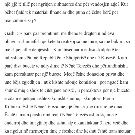
një gjë të tillë për ngritjen e shtatores dhe për vendosjen atje? Kur
bëhet fjalë tek materiali financiar dhe puna që është bërë për
realizimin e saj ?
Gashi : E para pas premtimit, me thënë të drejtën u ndjeva i
obliguar shumëfish që këtë ta realizoj sa më mirë, sa më bukur , sa
më shpejt dhe denjësisht. Kam biseduar me disa skulptorë të
ndryshëm këtu në Republikën e Shqipërisë dhe në Kosovë. Kam
parë disa bucete të ndryshme të Nënë Terezës dhe përfundimisht,
kam përcaktuar për një bucetë. Meqë është donacion privat dhe
unë bëja zgjedhjen , nuk kishte ndonjë komision , por ngaqë kam
shumë miq e shok të cilët janë artistë , u përcaktova për një bucetë,
e cila më pëlqeu jashtëzakonisht shumë, i skulptorit Pjerin
Kolnika. Është Nënë Tereza me një fëmijë ,me rruzare në duar.
Është tamam përshkrimi real i Nënë Terezës ashtu siç unë e
ëndërroj dhe imagjinoj dhe ashtu siç e kam takuar 3 herë vetë dhe
ka ngelur në memorjen time e freskët dhe kështu është transmetuar