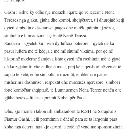
Gashi : Është ky edhe një mesazh i qartë që vëllezerit e Nënë
Terezës nga gjaku, gjuha dhe kombi, shqipëtaret, t’i dhurojnë ketij
qyteti simbolin e dashurisë ,paqes dhe mirëkuptimin njerëzor,
simbolin e humanizmit siç është Nënë Tereza.
Sarajeva – Qyeteti ku nisën dy luftëra botërore – qyteti që ka
pasur luftëra më të këqija e me më shumë viktima, por që në
historinë moderne Sarajeva ishte qyteti nën rrethimin më të gjatë,
që ka zgjatur tri vite e dhjetë muaj, prej këtij qershori në zemër të
saj do të ketë; edhe simbolin e rruzullit, emblema e paqes,
mishërim i dashurisë , respektit dhe mirësisës njerëzore, simbol i
fortë kombëtar shqiptarë, të Lumnuemen Nëna Tereze nënën e të
gjithë botës – fitues e çmimit Nobel për Paqe.
Dhe, kjo meritë i takon ish ambasadorit të R.SH në Sarajeve z.
Flamur Gashi, i cili premtimin e dhënë para se ta largonin para
kohe nga detyra, nga kjo qeveri, e çojë në vend me sponsorizimin