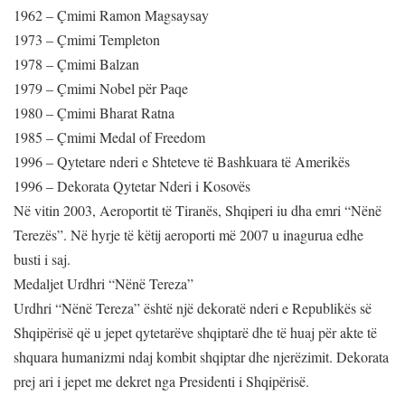
1962 – Çmimi Ramon Magsaysay
1973 – Çmimi Templeton
1978 – Çmimi Balzan
1979 – Çmimi Nobel për Paqe
1980 – Çmimi Bharat Ratna
1985 – Çmimi Medal of Freedom
1996 – Qytetare nderi e Shteteve të Bashkuara të Amerikës
1996 – Dekorata Qytetar Nderi i Kosovës
Në vitin 2003, Aeroportit të Tiranës, Shqiperi iu dha emri “Nënë
Terezës”. Në hyrje të këtij aeroporti më 2007 u inagurua edhe
busti i saj.
Medaljet Urdhri “Nënë Tereza”
Urdhri “Nënë Tereza” është një dekoratë nderi e Republikës së
Shqipërisë që u jepet qytetarëve shqiptarë dhe të huaj për akte të
shquara humanizmi ndaj kombit shqiptar dhe njerëzimit. Dekorata
prej ari i jepet me dekret nga Presidenti i Shqipërisë.