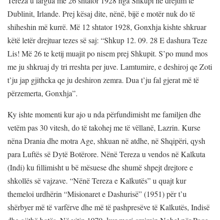
Tereza u largua më 26 shtator 1928 nga Shkupi në drejtim të
Dublinit, Irlande. Prej kësaj dite, nënë, bijë e motër nuk do të
shiheshin më kurrë. Më 12 shtator 1928, Gonxhja kishte shkruar
këtë letër drejtuar tezes së saj: “Shkup 12. 09. 28 E dashura Teze
Lis! Më 26 te ketij muajit po nisem prej Shkupit. S’po mund mos
me ju shkruaj dy tri rreshta per juve. Lamtumire, e deshiroj qe Zoti
t’ju jap gjithcka qe ju deshiron zemra. Dua t’ju fal gjerat më të
përzemerta, Gonxhja”.
Ky ishte momenti kur ajo u nda përfundimisht me familjen dhe
vetëm pas 30 vitesh, do të takohej me të vëllanë, Lazrin. Kurse
nëna Drania dhe motra Age, shkuan në atdhe, në Shqipëri, qysh
para Luftës së Dytë Botërore. Nënë Tereza u vendos në Kalkuta
(Indi) ku fillimisht u bë mësuese dhe shumë shpejt drejtore e
shkollës së vajzave. “Nënë Tereza e Kalkutës” u quajt kur
themeloi urdhërin “Misionaret e Dashurisë” (1951) për t’u
shërbyer më të varfërve dhe më të pashpresëve të Kalkutës, Indisë