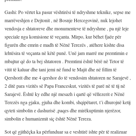
Gashi: Po vërtet ka pasur vështirësi të ndryshme teknike, sepse me
marrëveshjen e Dejtonit , në Bosnje Hercegovinë, nuk lejohet
vendosja e shtatoreve dhe monumenteve të ndryshme , pa një leje
speciale nga komisione të veçanta. Mirpo, kur bëhet fjaëe për
figurën dhe emrin e madh të Nënë Terezës , atëhere kishte disa
lehtësira të veçanta në këtë punë. Unë jam marrë me premtimin e
mbajtur që do ta bej shtatoren . Premtimi është bërë në Tetor të
vitit të kaluar dhe tani jemi në fund te Majit dhe në fillim të
Qershorit dhe me 4 qershor do të vendosim shtatoren ne Sarajevë ,
2 ditë para vizitës së Papa Franceskut, vizitës të parë në të tij në
Sarajevë. Është ky edhe një mesazh i qartë që vëllezerit e Nënë
Terezës nga gjaku, gjuha dhe kombi, shqipëtaret, t’i dhurojnë ketij
qyteti simbolin e dashurisë ,paqes dhe mirëkuptimin njerëzor,
simbolin e humanizmit siç është Nënë Tereza.
Sot që gjithëçka ka përfunduar sa e veshtirë ishte për të realizuar