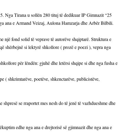
5. Nga Tirana u sollën 280 tituj të dedikuar IP Gimnazit “25
e nga ana e Armand Veizaj, Aulona Hamzarja dhe Arbër Bilbili.
 një fond solid të veprave të autorëve shqiptarë. Struktura e
që shërbejnë si lektyrë shkollore ( prozë e poezi ), vepra nga
shkollore për lëndën: gjuhë dhe letërsi shqipe si dhe nga fusha e
pe ( shkrimtarëve, poetëve, shkenctarëve, publicistëve,
me shpresë se rraportet mes nesh do të jenë të vazhdueshme dhe
rëkuptim edhe nga ana e drejtorisë së gjimnazit dhe nga ana e