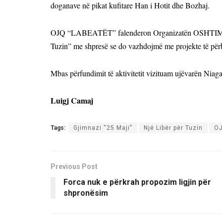
doganave në pikat kufitare Han i Hotit dhe Bozhaj.
OJQ “LABEATËT” falenderon Organizatën OSHTIMA pë
Tuzin” me shpresë se do vazhdojmë me projekte të pë
Mbas përfundimit të aktivitetit vizituam ujëvarën Nia
Luigj Camaj
Tags:
Gjimnazi “25 Maji”
Një Libër për Tuzin
OJ
Previous Post
Forca nuk e përkrah propozim ligjin për
shpronësim