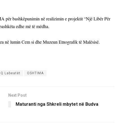
r bashkëpunimin në realizimin e projektit “Një Libër Për
rbashkëta edhe më të mëdha.
gara në lumin Cem si dhe Muzeun Etnografik të Malësisë.
Q Labeatët
OSHTIMA
Next Post
Maturanti nga Shkreli mbytet në Budva