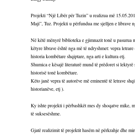
Projekti “Një Libër për Tuzin” u realizua më 15.05.201
Maji”, Tuz. Projekti u përfundua me sjelljen e librav
Në këtë mënyrë biblioteka e gjimnazit tonë u pasurua me
këtyre librave është nga më të ndryshmet: vepra letrare 
historia kombëtare shqiptare, nga arti e kultura etj.
Shumica e kësajë literaturë mund të prëdoret si lektyrë 
historisë tonë kombëtare.
Këto janë vepra të autorëve më eminentë të letrave shqi
historianëve, etj ).
Ky ishte projekti i përbashkët mes dy shoqatve mike, 
të suksesëshme.
Gjatë realizimit të projektit hasëm në përkrahje dhe mi