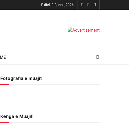
E diel, 9 Gusht, 2026
HME
Fotografia e muajit
Kënga e Muajit