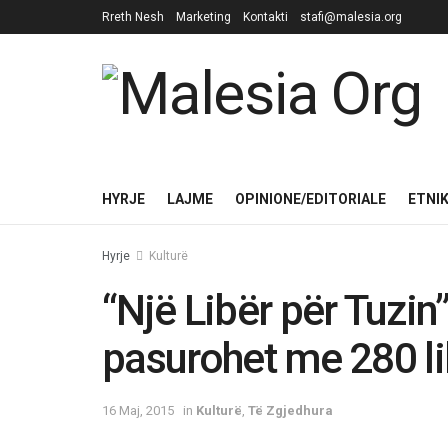
Rreth Nesh
Marketing
Kontakti
stafi@malesia.org
HYRJE
LAJME
OPINIONE/EDITORIALE
ETNI
Hyrje
Kulturë
“Një Libër për Tuzin”
pasurohet me 280 li
16 Maj, 2015
in
Kulturë
,
Të Zgjedhura