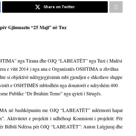
Share on Twitter
 për Gjimnazin “25 Maji” në Tuz
ës “OSHTIMA” nga Tirana dhe OJQ “LABEATËT” nga Tuzi ( Malësi
vera e vitit 2014 ) nga ana e Organizatës OSHTIMA u zhvillua
kishte si objektivë ndërgjegjësimin mbi gjendjen e shkollave shqipe
Aktivistët e OSHTIMËS mblodhën nga donatorët e ndryshëm 400
ë Mesme Publike “Dr Ibrahim Temo” nga qyteti i Strugës.
HTIMA në bashkëpunim me OJQ “LABEATËT” ndërmorri hapat
in”. Aktivitetet e projektit i udhëhoqi Komisioni i projektit: Për
ër Bilbili Ndërsa për OJQ “LABEATËT”: Anton Lulgjuraj dhe