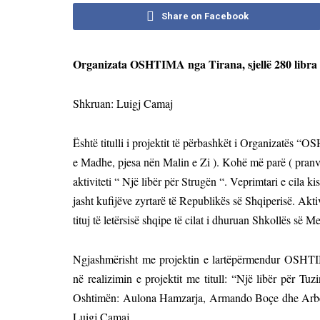
Share on Facebook
Organizata OSHTIMA nga Tirana, sjellë 280 libra
Shkruan: Luigj Camaj
Është titulli i projektit të përbashkët i Organizat
e Madhe, pjesa nën Malin e Zi ). Kohë më parë ( pran
aktiviteti “ Një libër për Strugën “. Veprimtari e cila 
jasht kufijëve zyrtarë të Republikës së Shqiperisë. 
tituj të letërsisë shqipe të cilat i dhuruan Shkollës s
Ngjashmërisht me projektin e lartëpërmendur OS
në realizimin e projektit me titull: “Një libër për Tuz
Oshtimën: Aulona Hamzarja, Armando Boçe dhe Arb
Luigj Camaj.