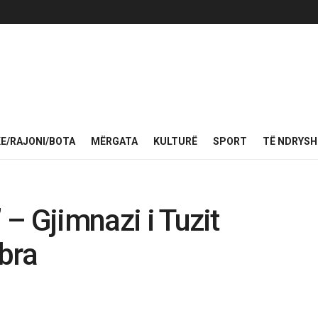
KE/RAJONI/BOTA
MËRGATA
KULTURË
SPORT
TË NDRYS
 – Gjimnazi i Tuzit
bra