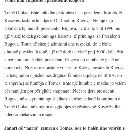
Tomë Gjokaj, ishte mik dhe përkrahës i ish presidentit historik të
Kosovës, tashmë të ndjerë, Dr. Ibrahim Rugova. Në një nga
takimet e tij, me ish presidentin Rugova, në maj të vitit 1990, në
një vizitë të delegacionit nga Kosova, të prirë nga ish Presidenti
Rugova, Toma në shenjë admirimi dhe respekti, do ti bënte
dhuratë presidentit tonë, një orë dorë në vlerë prej 5000 dollarësh
amerikan, orë të cilën presidenti Rugova do ta mbante gjatë në
dorën e tij. Ndërsa me rastin e vrasjes së Kolës, presidenti Rugova
në telegramin ngushëllues drejtuar familjes Gjokaj, në ShBA, do
të shprehej se humbja e Tomës, ishte një humbje e madhe jo vetëm
për familjen por për gjithë shqiptarët. Ndër të tjera presidenti
Rugova në telegramin ngushëllues vlerësonte lartë kontributin e
Tomë Gjokaj, në drejtim të zgjidhjes së çështjes së Kosovës dhe
ndërkombëtarizimin e sajë.
Janari që “ngriu” zemrën e Tomës, por jo fjalën dhe veprën e