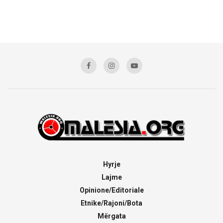
Hyrje
Lajme
Opinione/Editoriale
Etnike/Rajoni/Bota
Mërgata