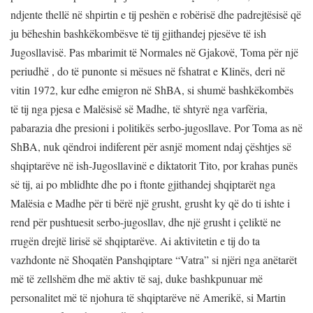
ndjente thellë në shpirtin e tij peshën e robërisë dhe padrejtësisë që
ju bëheshin bashkëkombësve të tij gjithandej pjesëve të ish
Jugosllavisë. Pas mbarimit të Normales në Gjakovë, Toma për një
periudhë , do të punonte si mësues në fshatrat e Klinës, deri në
vitin 1972, kur edhe emigron në ShBA, si shumë bashkëkombës
të tij nga pjesa e Malësisë së Madhe, të shtyrë nga varfëria,
pabarazia dhe presioni i politikës serbo-jugosllave. Por Toma as në
ShBA, nuk qëndroi indiferent për asnjë moment ndaj çështjes së
shqiptarëve në ish-Jugosllavinë e diktatorit Tito, por krahas punës
së tij, ai po mblidhte dhe po i ftonte gjithandej shqiptarët nga
Malësia e Madhe për ti bërë një grusht, grusht ky që do ti ishte i
rend për pushtuesit serbo-jugosllav, dhe një grusht i çeliktë ne
rrugën drejtë lirisë së shqiptarëve. Ai aktivitetin e tij do ta
vazhdonte në Shoqatën Panshqiptare “Vatra” si njëri nga anëtarët
më të zellshëm dhe më aktiv të saj, duke bashkpunuar më
personalitet më të njohura të shqiptarëve në Amerikë, si Martin