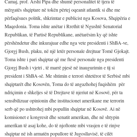
Camaj, prof. Arshi Pipa dhe shumë personalitet të tjera të
mërgatës shqiptare në tokën përtej oqeanit atlantik si dhe me
përfaqësues politik, shkrimtar e publicist nga Kosova, Shqipëria e
Maqedonia. Toma ishte anëtar i Rrethit të Ngushtë Senatorial
Republikan, të Partisë Republikane, anëtarësim ky që ishte
përshëndetur dhe inkurajuar edhe nga vete presidenti i ShBA-ve,
Gjorgj Bush, plaku, në një letër personale drejtuar Tomë Gjokajt.
Toma ishte i pari shqiptar që me ftesë personale nga presidenti
Gjorgj Bush i vjetri , të marrë pjesë në inaugurimin e tij si
president i ShBA-së. Me shtimin e terrori shtetëror të Serbisë mbi
shqiptarët dhe Kosovën, Toma do të angazhohej fuqishëm për
ndriçimin e shkeljes së të Drejtave të njeriut në Kosovë, për ta
sensibilizuar opinionin dhe institucionet amerikane me terrorin
serb që po ushtrohej mbi popullin shqiptar në Kosovë. Ai në
komisionet e kongresit dhe senatit amerikan, dhe në shtypin
amerikan të asaj kohe, do të njoftonte mbi vrasjen e të rinjve
shqiptar në ish armatën popullore të Jugosllavisë, të cilët