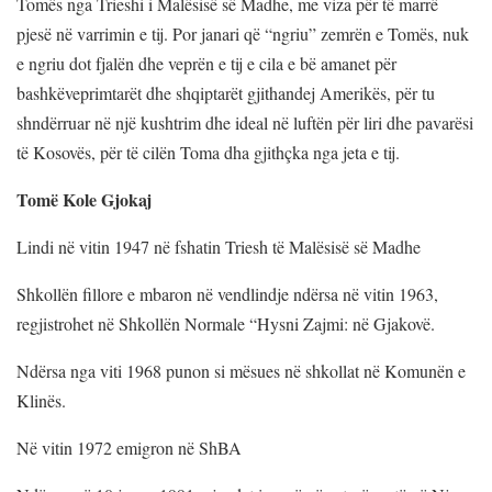
Tomës nga Trieshi i Malësisë së Madhe, me viza për të marrë
pjesë në varrimin e tij. Por janari që “ngriu” zemrën e Tomës, nuk
e ngriu dot fjalën dhe veprën e tij e cila e bë amanet për
bashkëveprimtarët dhe shqiptarët gjithandej Amerikës, për tu
shndërruar në një kushtrim dhe ideal në luftën për liri dhe pavarësi
të Kosovës, për të cilën Toma dha gjithçka nga jeta e tij.
Tomë Kole Gjokaj
Lindi në vitin 1947 në fshatin Triesh të Malësisë së Madhe
Shkollën fillore e mbaron në vendlindje ndërsa në vitin 1963,
regjistrohet në Shkollën Normale “Hysni Zajmi: në Gjakovë.
Ndërsa nga viti 1968 punon si mësues në shkollat në Komunën e
Klinës.
Në vitin 1972 emigron në ShBA