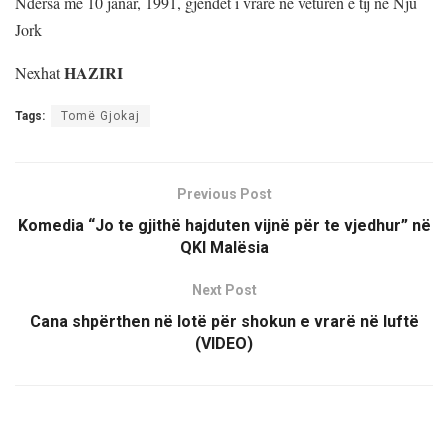
Ndërsa më 10 janar, 1991, gjendet i vrarë në veturën e tij në Nju
Jork
HAZIRI
Nexhat
Tags:
Tomë Gjokaj
Previous Post
Komedia “Jo te gjithë hajduten vijnë për te vjedhur” në
QKI Malësia
Next Post
Cana shpërthen në lotë për shokun e vrarë në luftë
(VIDEO)