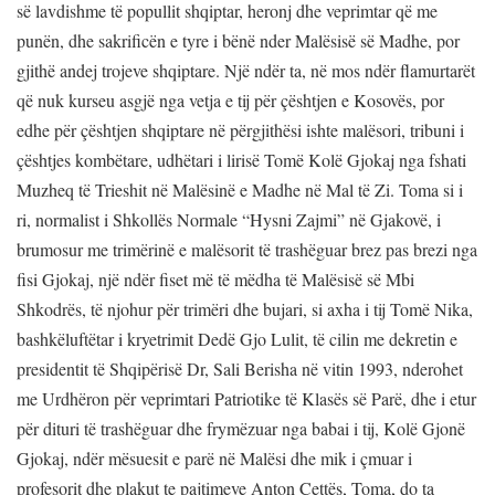
së lavdishme të popullit shqiptar, heronj dhe veprimtar që me
punën, dhe sakrificën e tyre i bënë nder Malësisë së Madhe, por
gjithë andej trojeve shqiptare. Një ndër ta, në mos ndër flamurtarët
që nuk kurseu asgjë nga vetja e tij për çështjen e Kosovës, por
edhe për çështjen shqiptare në përgjithësi ishte malësori, tribuni i
çështjes kombëtare, udhëtari i lirisë Tomë Kolë Gjokaj nga fshati
Muzheq të Trieshit në Malësinë e Madhe në Mal të Zi. Toma si i
ri, normalist i Shkollës Normale “Hysni Zajmi” në Gjakovë, i
brumosur me trimërinë e malësorit të trashëguar brez pas brezi nga
fisi Gjokaj, një ndër fiset më të mëdha të Malësisë së Mbi
Shkodrës, të njohur për trimëri dhe bujari, si axha i tij Tomë Nika,
bashkëluftëtar i kryetrimit Dedë Gjo Lulit, të cilin me dekretin e
presidentit të Shqipërisë Dr, Sali Berisha në vitin 1993, nderohet
me Urdhëron për veprimtari Patriotike të Klasës së Parë, dhe i etur
për dituri të trashëguar dhe frymëzuar nga babai i tij, Kolë Gjonë
Gjokaj, ndër mësuesit e parë në Malësi dhe mik i çmuar i
profesorit dhe plakut te pajtimeve Anton Çettës, Toma, do ta