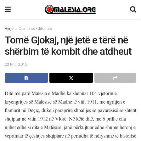
Hyrje
Opinione/Editoriale
Tomë Gjokaj, një jetë e tërë në
shërbim të kombit dhe atdheut
23 Prill, 2015
Ditë më parë Malësia e Madhe ka shënuar 104 vjetorin e
kryengritjes së Malësisë së Madhe të vitit 1911, me ngritjen e
flamurit në Deçiç, duke i paraprirë shpalljes së pavarësisë së shtetit
shqiptar në vitin 1912 në Vlorë. Në këtë ditë, me 6 prill e cila
njihet edhe si dita e Malësisë, janë përkujtuar edhe shumë heronj e
veprimtar të çështjes shqiptare në periudha të ndryshme të historisë