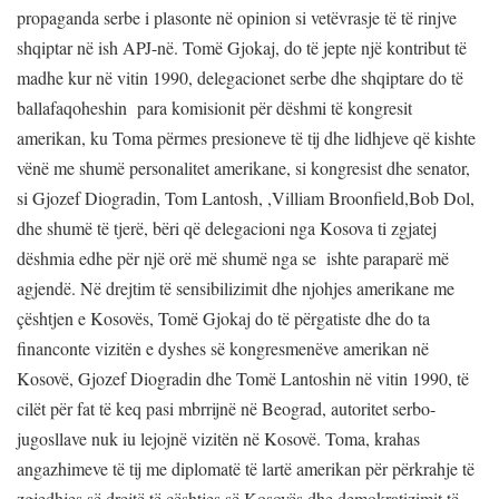
propaganda serbe i plasonte në opinion si vetëvrasje të të rinjve
shqiptar në ish APJ-në. Tomë Gjokaj, do të jepte një kontribut të
madhe kur në vitin 1990, delegacionet serbe dhe shqiptare do të
ballafaqoheshin para komisionit për dëshmi të kongresit
amerikan, ku Toma përmes presioneve të tij dhe lidhjeve që kishte
vënë me shumë personalitet amerikane, si kongresist dhe senator,
si Gjozef Diogradin, Tom Lantosh, ,Villiam Broonfield,Bob Dol,
dhe shumë të tjerë, bëri që delegacioni nga Kosova ti zgjatej
dëshmia edhe për një orë më shumë nga se ishte paraparë më
agjendë. Në drejtim të sensibilizimit dhe njohjes amerikane me
çështjen e Kosovës, Tomë Gjokaj do të përgatiste dhe do ta
financonte vizitën e dyshes së kongresmenëve amerikan në
Kosovë, Gjozef Diogradin dhe Tomë Lantoshin në vitin 1990, të
cilët për fat të keq pasi mbrrijnë në Beograd, autoritet serbo-
jugosllave nuk iu lejojnë vizitën në Kosovë. Toma, krahas
angazhimeve të tij me diplomatë të lartë amerikan për përkrahje të
zgjedhjes së drejtë të çështjes së Kosovës dhe demokratizimit të