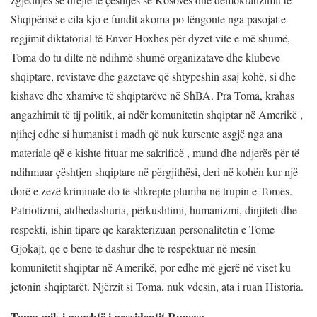
Shqipërisë e cila kjo e fundit akoma po lëngonte nga pasojat e
regjimit diktatorial të Enver Hoxhës për dyzet vite e më shumë,
Toma do tu dilte në ndihmë shumë organizatave dhe klubeve
shqiptare, revistave dhe gazetave që shtypeshin asaj kohë, si dhe
kishave dhe xhamive të shqiptarëve në ShBA. Pra Toma, krahas
angazhimit të tij politik, ai ndër komunitetin shqiptar në Amerikë ,
njihej edhe si humanist i madh që nuk kursente asgjë nga ana
materiale që e kishte fituar me sakrificë , mund dhe ndjerës për të
ndihmuar çështjen shqiptare në përgjithësi, deri në kohën kur një
dorë e zezë kriminale do të shkrepte plumba në trupin e Tomës.
Patriotizmi, atdhedashuria, përkushtimi, humanizmi, dinjiteti dhe
respekti, ishin tipare qe karakterizuan personalitetin e Tome
Gjokajt, qe e bene te dashur dhe te respektuar në mesin
komunitetit shqiptar në Amerikë, por edhe më gjerë në viset ku
jetonin shqiptarët. Njërzit si Toma, nuk vdesin, ata i ruan Historia.
Toma mik i ngushtë i presidentit Rugova