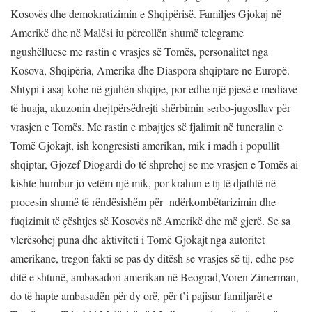
Kosovës dhe demokratizimin e Shqipërisë. Familjes Gjokaj në
Amerikë dhe në Malësi iu përcollën shumë telegrame
ngushëlluese me rastin e vrasjes së Tomës, personalitet nga
Kosova, Shqipëria, Amerika dhe Diaspora shqiptare ne Europë.
Shtypi i asaj kohe në gjuhën shqipe, por edhe një pjesë e mediave
të huaja, akuzonin drejtpërsëdrejti shërbimin serbo-jugosllav për
vrasjen e Tomës. Me rastin e mbajtjes së fjalimit në funeralin e
Tomë Gjokajt, ish kongresisti amerikan, mik i madh i popullit
shqiptar, Gjozef Diogardi do të shprehej se me vrasjen e Tomës ai
kishte humbur jo vetëm një mik, por krahun e tij të djathtë në
procesin shumë të rëndësishëm për ndërkombëtarizimin dhe
fuqizimit të çështjes së Kosovës në Amerikë dhe më gjerë. Se sa
vlerësohej puna dhe aktiviteti i Tomë Gjokajt nga autoritet
amerikane, tregon fakti se pas dy ditësh se vrasjes së tij, edhe pse
ditë e shtunë, ambasadori amerikan në Beograd,Voren Zimerman,
do të hapte ambasadën për dy orë, për t’i pajisur familjarët e