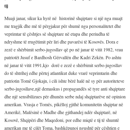
tij
Muaji janar, sikur ka hyrë në historinë shqiptare si një nga muajt
me tragjik dhe më të përgjakur për shumë nga personalitetet dhe
veprimtar të çështjes së shqiptare në etapa dhe periudha të
ndryshme të rrugëtimit për liri dhe pavarësi të Kosovës. Dora e
zezë e shërbimit serbo-jugosllav që po në janar të vitit 1982, vrau
patriotët Jusuf e Bardhosh Gërvallën dhe Kadri Zekën. Po ashtu
në janar të vitit 1991,kjo dorë e zezë e shërbimit serbo-jugosllav
do të shtrihej edhe përtej atlantikut duke vrarë veprimtarin dhe
patriotin Tomë Gjokajn, i cili ishte bërë halë në sy për autoriteteve
serbo-jugosllave,një demaskus i propagandës së tyre anti shqiptare
dhe një sensibilizues për dhunën serbe ndaj shqiptarëve në opinion
amerikan. Vrasja e Tomës, pikëlloj gjithë komunitetin shqiptar në
Amerikë, Malësinë e Madhe dhe gjithandej ndër shqiptarë, në
Kosovë, Shqipëri dhe Maqedoni, por edhe miqtë e tij të shumtë
amerikan me të cilët Toma, bashkëpunoj ngushtë për çështjen e