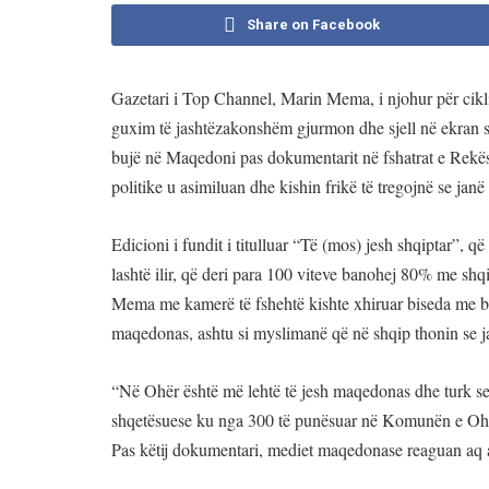
Share on Facebook
Gazetari i Top Channel, Marin Mema, i njohur për cikli
guxim të jashtëzakonshëm gjurmon dhe sjell në ekran shq
bujë në Maqedoni pas dokumentarit në fshatrat e Rekës
politike u asimiluan dhe kishin frikë të tregojnë se janë
Edicioni i fundit i titulluar “Të (mos) jesh shqiptar”, që
lashtë ilir, që deri para 100 viteve banohej 80% me shq
Mema me kamerë të fshehtë kishte xhiruar biseda me ba
maqedonas, ashtu si myslimanë që në shqip thonin se j
“Në Ohër është më lehtë të jesh maqedonas dhe turk se
shqetësuese ku nga 300 të punësuar në Komunën e Ohrit
Pas këtij dokumentari, mediet maqedonase reaguan aq 