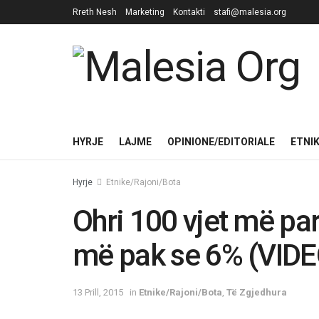
Rreth Nesh
Marketing
Kontakti
stafi@malesia.org
HYRJE
LAJME
OPINIONE/EDITORIALE
ETNI
Hyrje
Etnike/Rajoni/Bota
Ohri 100 vjet më pa
më pak se 6% (VIDE
13 Prill, 2015
in
Etnike/Rajoni/Bota
,
Të Zgjedhura