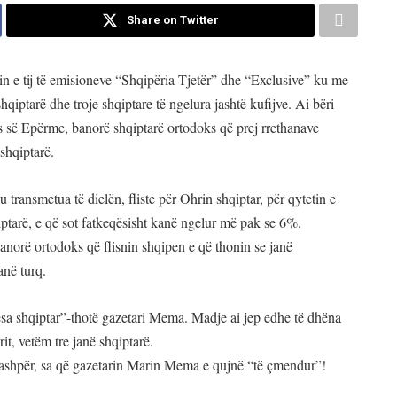
Share on Twitter
n e tij të emisioneve “Shqipëria Tjetër” dhe “Exclusive” ku me
iptarë dhe troje shqiptare të ngelura jashtë kufijve. Ai bëri
 së Epërme, banorë shqiptarë ortodoks që prej rrethanave
 shqiptarë.
 u transmetua të dielën, fliste për Ohrin shqiptar, për qytetin e
iptarë, e që sot fatkeqësisht kanë ngelur më pak se 6%.
norë ortodoks që flisnin shqipen e që thonin se janë
anë turq.
sa shqiptar”-thotë gazetari Mema. Madje ai jep edhe të dhëna
, vetëm tre janë shqiptarë.
ashpër, sa që gazetarin Marin Mema e qujnë “të çmendur”!