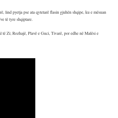
rë, lind pyetja pse ata qytetarë flasin gjuhën shqipe, ku e mësuan
ve të tyre shqiptare.
l të Zi; Rozhajë, Plavë e Guci, Tivarë, por edhe në Malësi e