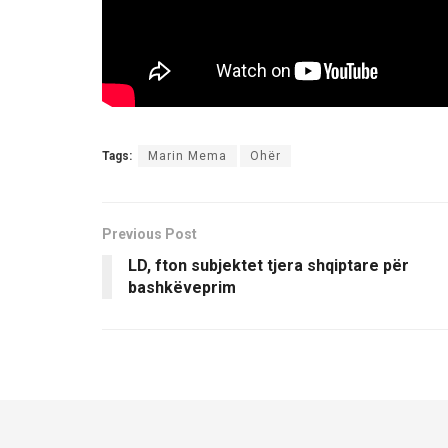
Tags:
Marin Mema
Ohër
Previous Post
LD, fton subjektet tjera shqiptare për
bashkëveprim