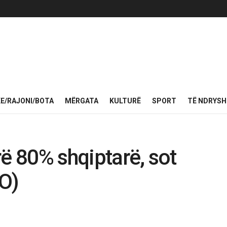
KE/RAJONI/BOTA
MËRGATA
KULTURË
SPORT
TË NDRYS
rë 80% shqiptarë, sot
O)