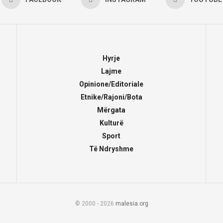
Hyrje
Lajme
Opinione/Editoriale
Etnike/Rajoni/Bota
Mërgata
Kulturë
Sport
Të Ndryshme
© 2000 - 2026
malesia.org