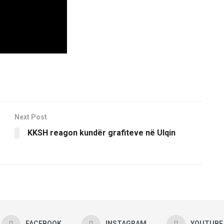
Next Post
KKSH reagon kundër grafiteve në Ulqin
FACEBOOK
INSTAGRAM
YOUTUBE