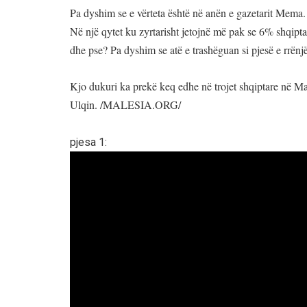
Pa dyshim se e vërteta është në anën e gazetarit Mema.
Në një qytet ku zyrtarisht jetojnë më pak se 6% shqipta
dhe pse? Pa dyshim se atë e trashëguan si pjesë e rrënjë
Kjo dukuri ka prekë keq edhe në trojet shqiptare në Ma
Ulqin. /MALESIA.ORG/
pjesa 1: